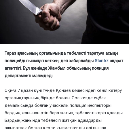
Тараз қаласының орталығында төбелесті таратуға асыққан
полицейді пышақтап кеткен, деп хабарлайды
Stan.kz
ақпарат
агенттігі. Бұл жөнінде Жамбыл облысының полиция
департаменті мәлімдеді.
Оқиға 7 қазан күні түнде Қонаев көшесіндегі көңіл көтеру
орталықтарының бірінде болған. Сол кезде еңбек
демалысында болған учаскелік полиция инспекторы
бардың жанынан өтіп бара жатып, төбелесті көріп қалады.
Бардың жанында төбелесіп жатқан адамдарды
ажыратпақ болған кезде қызметкердің өзі пышақ