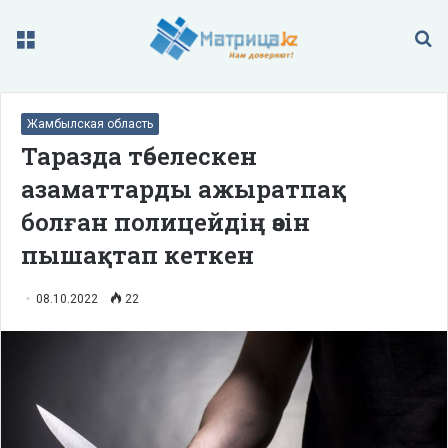
Меню
П
Жамбылская область
Таразда төбелескен
азаматтарды ажыратпақ
болған полицейдің өзін
пышақтап кеткен
08.10.2022
22