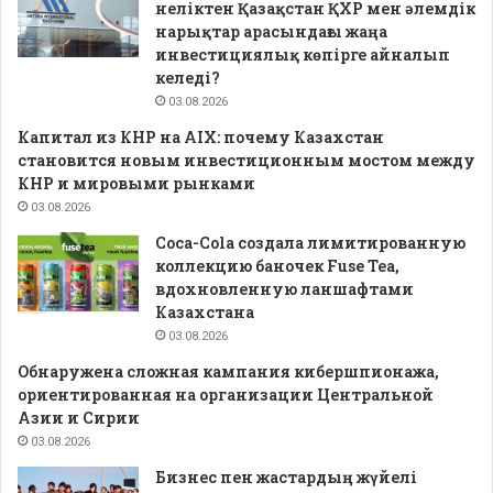
неліктен Қазақстан ҚХР мен әлемдік
нарықтар арасындағы жаңа
инвестициялық көпірге айналып
келеді?
03.08.2026
Капитал из КНР на AIX: почему Казахстан
становится новым инвестиционным мостом между
КНР и мировыми рынками
03.08.2026
Coca-Cola создала лимитированную
коллекцию баночек Fuse Tea,
вдохновленную ланшафтами
Казахстана
03.08.2026
Обнаружена сложная кампания кибершпионажа,
ориентированная на организации Центральной
Азии и Сирии
03.08.2026
Бизнес пен жастардың жүйелі