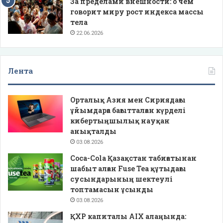
За пределами внешности: о чем
говорит миру рост индекса массы
тела
22.06.2026
Лента
Орталық Азия мен Сириядағы
ұйымдарға бағытталған күрделі
кибертыңшылық науқан
анықталды
03.08.2026
Coca-Cola Қазақстан табиғатынан
шабыт алған Fuse Tea құтыдағы
сусындарының шектеулі
топтамасын ұсынды
03.08.2026
ҚХР капиталы AIX алаңында: