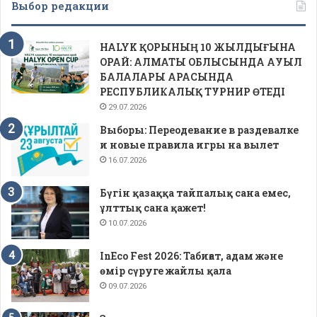
Выбор редакции
HALYK ҚОРЫНЫҢ 10 ЖЫЛДЫҒЫНА
ОРАЙ: АЛМАТЫ ОБЛЫСЫНДА АУЫЛ
БАЛАЛАРЫ АРАСЫНДА
РЕСПУБЛИКАЛЫҚ ТУРНИР ӨТЕДІ
29.07.2026
Выборы: Переодевание в раздевалке
и новые правила игры на вылет
16.07.2026
Бүгін қазаққа тайпалық сана емес,
ұлттық сана қажет!
10.07.2026
InEco Fest 2026: Табиғат, адам және
өмір сүруге жайлы қала
09.07.2026