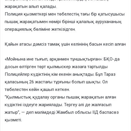
жарақатын алып қалады.
Полиция қызметкері мен төбелестің тағы бір қатысушысы
пышақ жарақатымен нөмірі бірінші қалалық аурухананың
операциялық бөліміне жеткізідген.
Қайын атасы дәмсіз тамақ үшін келінінің басын кесіп алған
«Мойнына ине тығып, арқанмен тұншықтырған»: БҚО-да
досын өлтірген төрт қылмыскер жазаға тартылды
Полицейлер күдіктінің кім екенін анықтады. Бұл Тараз
қаласының 26 ​​жастағы тұрғыны болып шықты. Ол
төбелестен кейін қашып кеткен.
“Қылмыстық қудалау органы пышақ жарақатын алған
күдіктіні іздеуге жариялады. Тергеу әлі де жалғасып
жатыр”, — деп мәлімдеді Жамбыл облысы ІІД баспасөз
қызметі.