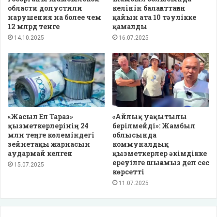
области допустили
келінін балағаттаған
нарушения на более чем
қайын ата 10 тәулікке
12 млрд тенге
қамалды
14.10.2025
16.07.2025
«Жасыл Ел Тараз»
«Айлық уақытылы
қызметкерлерінің 24
берілмейді»: Жамбыл
млн теңге көлеміндегі
облысында
зейнетақы жарнасын
коммуналдық
аудармай келген
қызметкерлер әкімдікке
ереуілге шығамыз деп сес
15.07.2025
көрсетті
11.07.2025