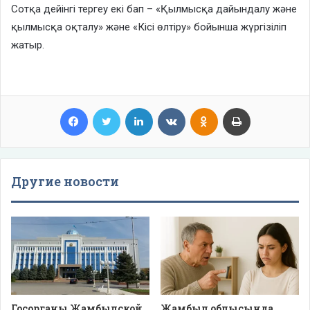
Сотқа дейінгі тергеу екі бап – «Қылмысқа дайындалу және
қылмысқа оқталу» және «Кісі өлтіру» бойынша жүргізіліп
жатыр.
Facebook
Twitter
LinkedIn
VKontakte
Odnoklassniki
Print
Другие новости
Госорганы Жамбылской
Жамбыл облысында