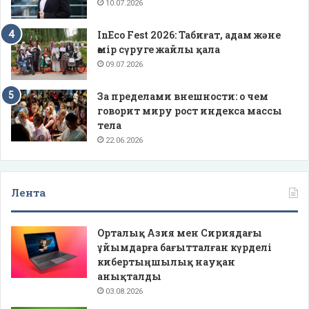
10.07.2026
InEco Fest 2026: Табиғат, адам және
өмір сүруге жайлы қала
09.07.2026
За пределами внешности: о чем
говорит миру рост индекса массы
тела
22.06.2026
Лента
Орталық Азия мен Сириядағы
ұйымдарға бағытталған күрделі
кибертыңшылық науқан
анықталды
03.08.2026