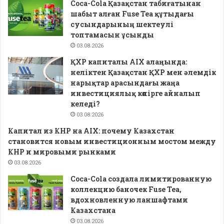
Coca-Cola Қазақстан табиғатынан
шабыт алған Fuse Tea құтыдағы
сусындарының шектеулі
топтамасын ұсынды
03.08.2026
ҚХР капиталы AIX алаңында:
неліктен Қазақстан ҚХР мен әлемдік
нарықтар арасындағы жаңа
инвестициялық көпірге айналып
келеді?
03.08.2026
Капитал из КНР на AIX: почему Казахстан
становится новым инвестиционным мостом между
КНР и мировыми рынками
03.08.2026
Coca-Cola создала лимитированную
коллекцию баночек Fuse Tea,
вдохновленную ланшафтами
Казахстана
03.08.2026