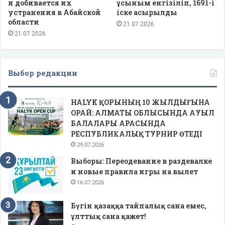
и добивается их
ұсыным енгізіліп, 1691-і
устранения в Абайской
іске асырылды
области
21.07.2026
21.07.2026
Выбор редакции
HALYK ҚОРЫНЫҢ 10 ЖЫЛДЫҒЫНА
ОРАЙ: АЛМАТЫ ОБЛЫСЫНДА АУЫЛ
БАЛАЛАРЫ АРАСЫНДА
РЕСПУБЛИКАЛЫҚ ТУРНИР ӨТЕДІ
29.07.2026
Выборы: Переодевание в раздевалке
и новые правила игры на вылет
16.07.2026
Бүгін қазаққа тайпалық сана емес,
ұлттық сана қажет!