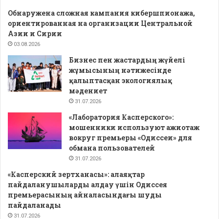
Обнаружена сложная кампания кибершпионажа,
ориентированная на организации Центральной
Азии и Сирии
03.08.2026
Бизнес пен жастардың жүйелі
жұмысының нәтижесінде
қалыптасқан экологиялық
мәдениет
31.07.2026
«Лаборатория Касперского»:
мошенники используют ажиотаж
вокруг премьеры «Одиссеи» для
обмана пользователей
31.07.2026
«Касперский зертханасы»: алаяқтар
пайдаланушыларды алдау үшін Одиссея
премьерасының айналасындағы шуды
пайдаланады
31.07.2026