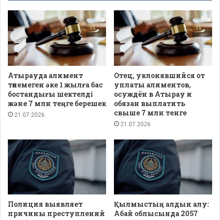
Атырауда алимент
Отец, уклонявшийся от
төлемеген әке 1 жылға бас
уплаты алиментов,
бостандығы шектелді
осуждён в Атырау и
және 7 млн теңге берешек
обязан выплатить
свыше 7 млн тенге
21.07.2026
21.07.2026
Полиция выявляет
Қылмыстың алдын алу:
причины преступлений
Абай облысында 2057