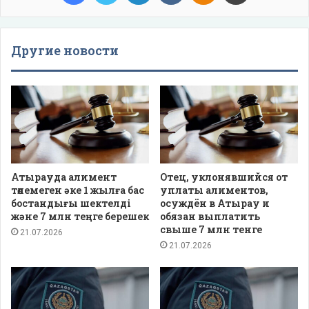
Другие новости
Атырауда алимент
Отец, уклонявшийся от
төлемеген әке 1 жылға бас
уплаты алиментов,
бостандығы шектелді
осуждён в Атырау и
және 7 млн теңге берешек
обязан выплатить
свыше 7 млн тенге
21.07.2026
21.07.2026