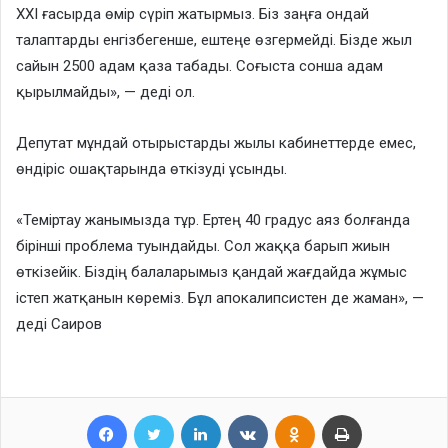
XXІ ғасырда өмір сүріп жатырмыз. Біз заңға ондай
талаптарды енгізбегенше, ештеңе өзгермейді. Бізде жыл
сайын 2500 адам қаза табады. Соғыста сонша адам
қырылмайды», — деді ол.
Депутат мұндай отырыстарды жылы кабинеттерде емес,
өндіріс ошақтарында өткізуді ұсынды.
«Теміртау жанымызда тұр. Ертең 40 градус аяз болғанда
бірінші проблема туындайды. Сол жаққа барып жиын
өткізейік. Біздің балаларымыз қандай жағдайда жұмыс
істеп жатқанын көреміз. Бұл апокалипсистен де жаман», —
деді Саиров
Facebook
Twitter
LinkedIn
VKontakte
Odnoklassniki
Print