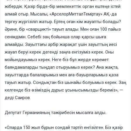
жібердік. Қазір бірде-бір мемлекеттік орган ештеңе істей
алмай отыр. Мысалы, «АрселорМитталТеміртау» АҚ-да
тергеу жүргізіліп жатыр. Ертең оған кім жауапты болады?
Әрине, бір «сварщикті» тауып алады. Мен оған 100 пайыз
сенімдімін. Себебі заң бойынша олар қарсы шыға
алмайды. Зауыттағы әрбір жарақат үшін зауыттың иесі
жауап беруі керек дегенді заңға енгізуіміз керек. Оны
мойындауымыз керек. Неге біз бұл жерде керемет
баяндамаларды тыңдап отыруымыз керек? Ана жақта,
зауыттарда балаларымыз мен аға-бауырларымыз қаза
тауып жатыр. Сондықтан біз шынайы болуымыз керек. Заң
келгенде біз өзіміздің дұрыс ұсынысымызды береміз», —
деді Саиров.
Депутат Германияның тәжірибесін мысалға алды.
«Оларда 150 жыл бұрын сондай тәртіп енгізілген. Біз қазір