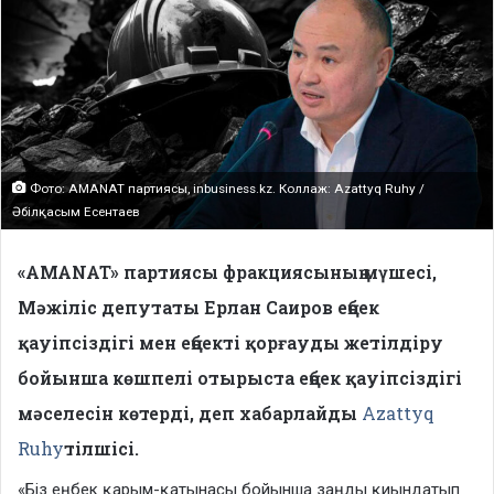
Фото: AMANAT партиясы, inbusiness.kz. Коллаж: Azattyq Ruhy /
Әбілқасым Есентаев
«AMANAT» партиясы фракциясының мүшесі,
Мәжіліс депутаты Ерлан Саиров еңбек
қауіпсіздігі мен еңбекті қорғауды жетілдіру
бойынша көшпелі отырыста еңбек қауіпсіздігі
мәселесін көтерді, деп хабарлайды
Azattyq
Ruhy
тілшісі.
«Біз еңбек қарым-қатынасы бойынша заңды қиындатып