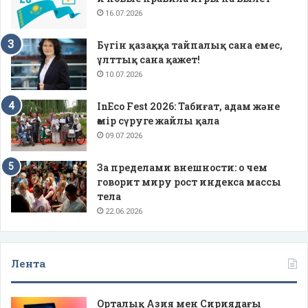
16.07.2026
Бүгін қазаққа тайпалық сана емес,
ұлттық сана қажет!
10.07.2026
InEco Fest 2026: Табиғат, адам және
өмір сүруге жайлы қала
09.07.2026
За пределами внешности: о чем
говорит миру рост индекса массы
тела
22.06.2026
Лента
Орталық Азия мен Сириядағы