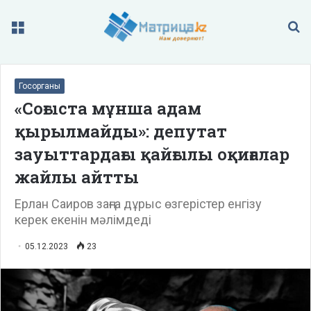
Меню
П
Госорганы
«Соғыста мұнша адам
қырылмайды»: депутат
зауыттардағы қайғылы оқиғалар
жайлы айтты
Ерлан Саиров заңға дұрыс өзгерістер енгізу
керек екенін мәлімдеді
05.12.2023
23