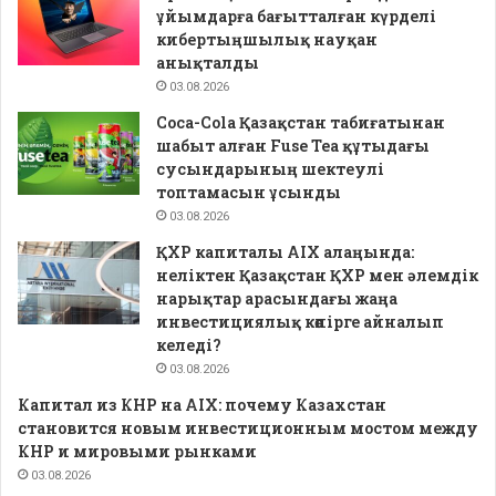
ұйымдарға бағытталған күрделі
кибертыңшылық науқан
анықталды
03.08.2026
Coca-Cola Қазақстан табиғатынан
шабыт алған Fuse Tea құтыдағы
сусындарының шектеулі
топтамасын ұсынды
03.08.2026
ҚХР капиталы AIX алаңында:
неліктен Қазақстан ҚХР мен әлемдік
нарықтар арасындағы жаңа
инвестициялық көпірге айналып
келеді?
03.08.2026
Капитал из КНР на AIX: почему Казахстан
становится новым инвестиционным мостом между
КНР и мировыми рынками
03.08.2026