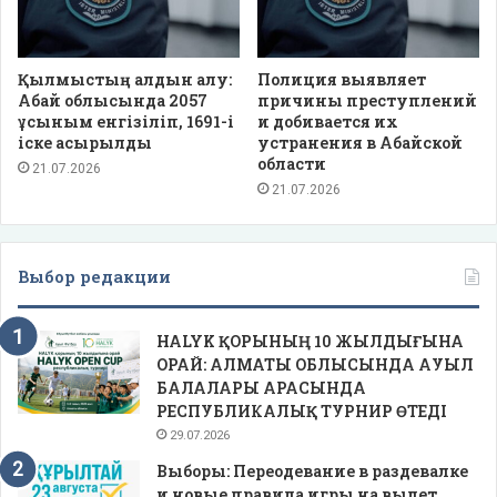
Қылмыстың алдын алу:
Полиция выявляет
Абай облысында 2057
причины преступлений
ұсыным енгізіліп, 1691-і
и добивается их
іске асырылды
устранения в Абайской
области
21.07.2026
21.07.2026
Выбор редакции
HALYK ҚОРЫНЫҢ 10 ЖЫЛДЫҒЫНА
ОРАЙ: АЛМАТЫ ОБЛЫСЫНДА АУЫЛ
БАЛАЛАРЫ АРАСЫНДА
РЕСПУБЛИКАЛЫҚ ТУРНИР ӨТЕДІ
29.07.2026
Выборы: Переодевание в раздевалке
и новые правила игры на вылет