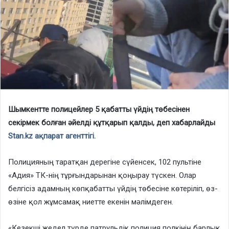
Шымкентте полицейлер 5 қабатты үйдің төбесінен
секірмек болған әйелді құтқарып қалды, деп хабарлайды
Stan.kz ақпарат агенттігі.
Полицияның таратқан дерегіне сүйенсек, 102 пультіне
«Адия» ТК-нің тұрғындарынан қоңырау түскен. Олар
белгісіз адамның көпқабатты үйдің төбесіне көтеріліп, өз-
өзіне қол жұмсамақ ниетте екенін мәлімдеген.
«Кезекші жедел түрде патрульдік полиция полкінің барлық