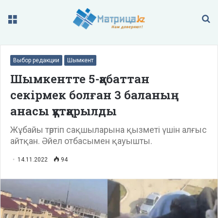
Меню
П
Выбор редакции
Шымкент
Шымкентте 5-қабаттан
секірмек болған 3 баланың
анасы құтқарылды
Жұбайы тәртіп сақшыларына қызметі үшін алғыс
айтқан. Әйел отбасымен қауышты.
14.11.2022
94