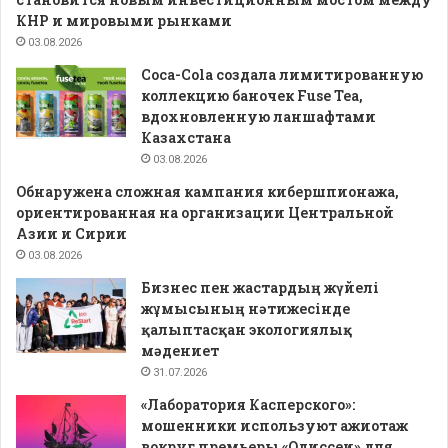
КНР и мировыми рынками
03.08.2026
Coca-Cola создала лимитированную
коллекцию баночек Fuse Tea,
вдохновленную ланшафтами
Казахстана
03.08.2026
Обнаружена сложная кампания кибершпионажа,
ориентированная на организации Центральной
Азии и Сирии
03.08.2026
Бизнес пен жастардың жүйелі
жұмысының нәтижесінде
қалыптасқан экологиялық
мәдениет
31.07.2026
«Лаборатория Касперского»:
мошенники используют ажиотаж
вокруг премьеры «Одиссеи» для