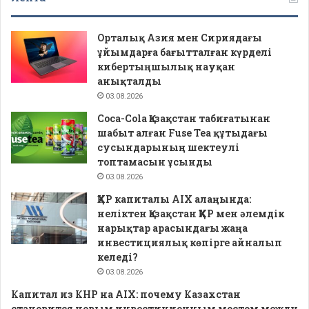
Орталық Азия мен Сириядағы
ұйымдарға бағытталған күрделі
кибертыңшылық науқан
анықталды
03.08.2026
Coca-Cola Қазақстан табиғатынан
шабыт алған Fuse Tea құтыдағы
сусындарының шектеулі
топтамасын ұсынды
03.08.2026
ҚХР капиталы AIX алаңында:
неліктен Қазақстан ҚХР мен әлемдік
нарықтар арасындағы жаңа
инвестициялық көпірге айналып
келеді?
03.08.2026
Капитал из КНР на AIX: почему Казахстан
становится новым инвестиционным мостом между