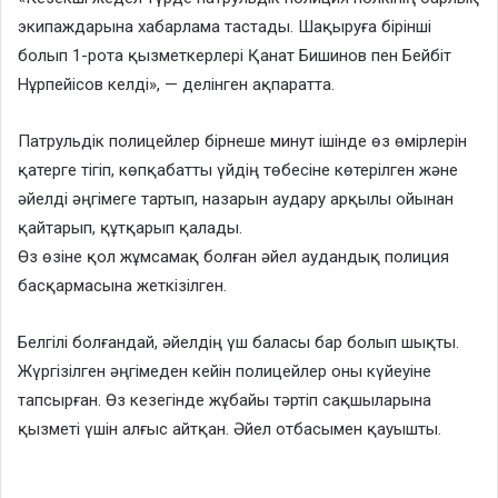
экипаждарына хабарлама тастады. Шақыруға бірінші
болып 1-рота қызметкерлері Қанат Бишинов пен Бейбіт
Нұрпейісов келді», — делінген ақпаратта.
Патрульдік полицейлер бірнеше минут ішінде өз өмірлерін
қатерге тігіп, көпқабатты үйдің төбесіне көтерілген және
әйелді әңгімеге тартып, назарын аудару арқылы ойынан
қайтарып, құтқарып қалады.
Өз өзіне қол жұмсамақ болған әйел аудандық полиция
басқармасына жеткізілген.
Белгілі болғандай, әйелдің үш баласы бар болып шықты.
Жүргізілген әңгімеден кейін полицейлер оны күйеуіне
тапсырған. Өз кезегінде жұбайы тәртіп сақшыларына
қызметі үшін алғыс айтқан. Әйел отбасымен қауышты.