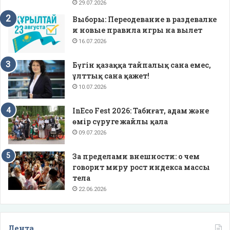
29.07.2026
Выборы: Переодевание в раздевалке
и новые правила игры на вылет
16.07.2026
Бүгін қазаққа тайпалық сана емес,
ұлттық сана қажет!
10.07.2026
InEco Fest 2026: Табиғат, адам және
өмір сүруге жайлы қала
09.07.2026
За пределами внешности: о чем
говорит миру рост индекса массы
тела
22.06.2026
Лента