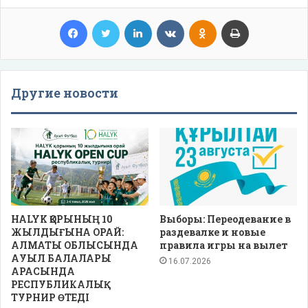
Facebook
Twitter
LinkedIn
VKontakte
Odnoklassniki
Print
Другие новости
HALYK ҚОРЫНЫҢ 10
Выборы: Переодевание в
ЖЫЛДЫҒЫНА ОРАЙ:
раздевалке и новые
АЛМАТЫ ОБЛЫСЫНДА
правила игры на вылет
АУЫЛ БАЛАЛАРЫ
16.07.2026
АРАСЫНДА
РЕСПУБЛИКАЛЫҚ
ТУРНИР ӨТЕДІ