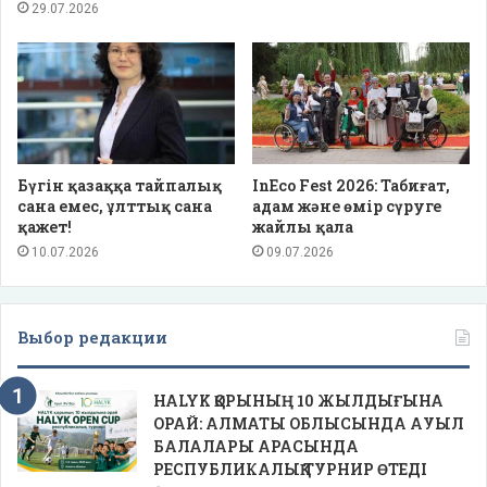
29.07.2026
Бүгін қазаққа тайпалық
InEco Fest 2026: Табиғат,
сана емес, ұлттық сана
адам және өмір сүруге
қажет!
жайлы қала
10.07.2026
09.07.2026
Выбор редакции
HALYK ҚОРЫНЫҢ 10 ЖЫЛДЫҒЫНА
ОРАЙ: АЛМАТЫ ОБЛЫСЫНДА АУЫЛ
БАЛАЛАРЫ АРАСЫНДА
РЕСПУБЛИКАЛЫҚ ТУРНИР ӨТЕДІ