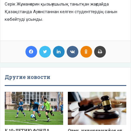
Серік Жұманғарин қызығушылық танытқан жағдайда
Қазақстанда Ауғанстаннан келген студенттердің санын
көбейтуді ұсынды.
Facebook
Twitter
LinkedIn
VKontakte
Odnoklassniki
Print
Другие новости
К 10-ЛЕТИЮ ФОНДА
Отец, уклонявшийся от