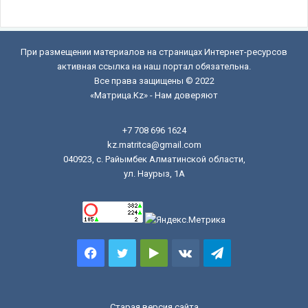
При размещении материалов на страницах Интернет-ресурсов
активная ссылка на наш портал обязательна.
Все права защищены © 2022
«Матрица.Kz» - Нам доверяют
+7 708 696 1624
kz.matritca@gmail.com
040923, с. Райымбек Алматинской области,
ул. Наурыз, 1А
Facebook
Twitter
Google
vk.com
Telegram
Play
Старая версия сайта