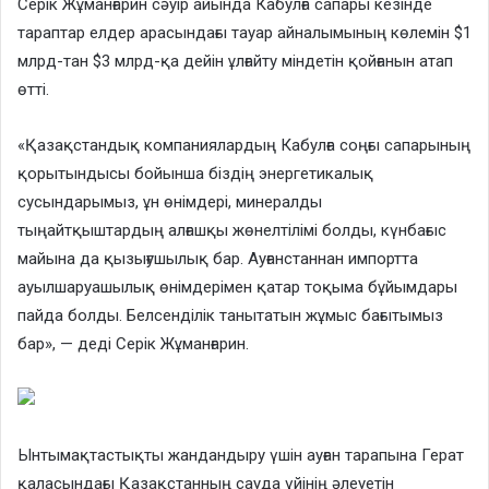
Серік Жұманғарин сәуір айында Кабулға сапары кезінде
тараптар елдер арасындағы тауар айналымының көлемін $1
млрд-тан $3 млрд-қа дейін ұлғайту міндетін қойғанын атап
өтті.
«Қазақстандық компаниялардың Кабулға соңғы сапарының
қорытындысы бойынша біздің энергетикалық
сусындарымыз, ұн өнімдері, минералды
тыңайтқыштардың алғашқы жөнелтілімі болды, күнбағыс
майына да қызығушылық бар. Ауғанстаннан импортта
ауылшаруашылық өнімдерімен қатар тоқыма бұйымдары
пайда болды. Белсенділік танытатын жұмыс бағытымыз
бар», — деді Серік Жұманғарин.
Ынтымақтастықты жандандыру үшін ауған тарапына Герат
қаласындағы Қазақстанның сауда үйінің әлеуетін