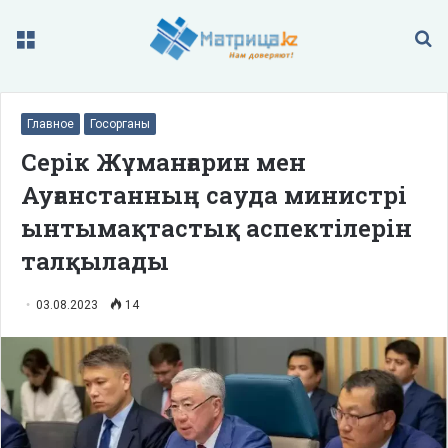
Меню
П
Главное
Госорганы
Серік Жұманғарин мен
Ауғанстанның сауда министрі
ынтымақтастық аспектілерін
талқылады
03.08.2023
14