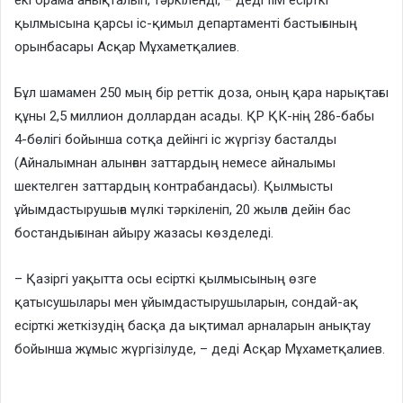
екі орама анықталып, тәркіленді, – деді ІІМ есірткі
қылмысына қарсы іс-қимыл департаменті бастығының
орынбасары Асқар Мұхаметқалиев.
Бұл шамамен 250 мың бір реттік доза, оның қара нарықтағы
құны 2,5 миллион доллардан асады. ҚР ҚК-нің 286-бабы
4-бөлігі бойынша сотқа дейінгі іс жүргізу басталды
(Айналымнан алынған заттардың немесе айналымы
шектелген заттардың контрабандасы). Қылмысты
ұйымдастырушыға мүлкі тәркіленіп, 20 жылға дейін бас
бостандығынан айыру жазасы көзделеді.
– Қазіргі уақытта осы есірткі қылмысының өзге
қатысушылары мен ұйымдастырушыларын, сондай-ақ
есірткі жеткізудің басқа да ықтимал арналарын анықтау
бойынша жұмыс жүргізілуде, – деді Асқар Мұхаметқалиев.