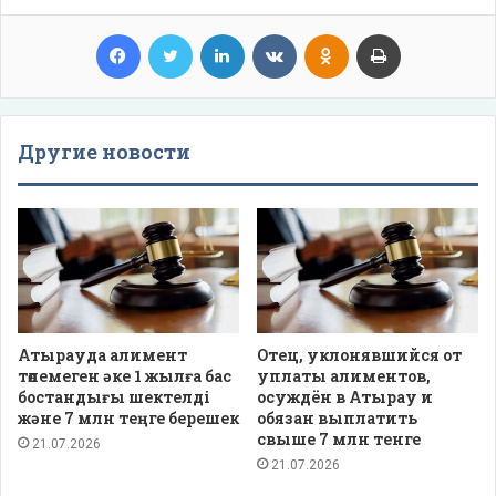
Facebook
Twitter
LinkedIn
VKontakte
Odnoklassniki
Print
Другие новости
Атырауда алимент
Отец, уклонявшийся от
төлемеген әке 1 жылға бас
уплаты алиментов,
бостандығы шектелді
осуждён в Атырау и
және 7 млн теңге берешек
обязан выплатить
свыше 7 млн тенге
21.07.2026
21.07.2026