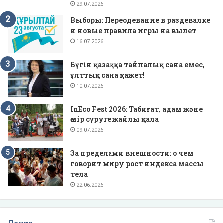
29.07.2026
Выборы: Переодевание в раздевалке
и новые правила игры на вылет
16.07.2026
Бүгін қазаққа тайпалық сана емес,
ұлттық сана қажет!
10.07.2026
InEco Fest 2026: Табиғат, адам және
өмір сүруге жайлы қала
09.07.2026
За пределами внешности: о чем
говорит миру рост индекса массы
тела
22.06.2026
Лента