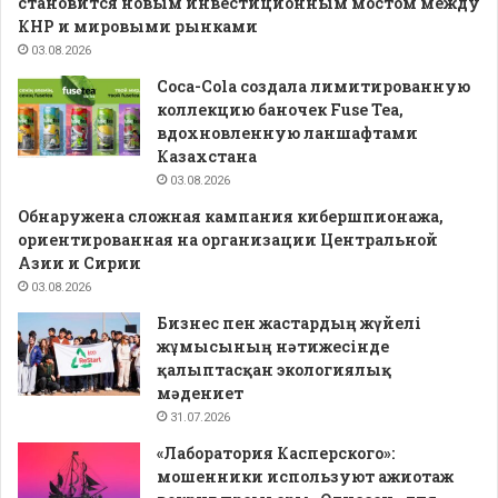
становится новым инвестиционным мостом между
КНР и мировыми рынками
03.08.2026
Coca-Cola создала лимитированную
коллекцию баночек Fuse Tea,
вдохновленную ланшафтами
Казахстана
03.08.2026
Обнаружена сложная кампания кибершпионажа,
ориентированная на организации Центральной
Азии и Сирии
03.08.2026
Бизнес пен жастардың жүйелі
жұмысының нәтижесінде
қалыптасқан экологиялық
мәдениет
31.07.2026
«Лаборатория Касперского»:
мошенники используют ажиотаж