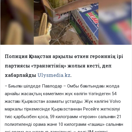
Полиция Қазақстан арқылы өткен героиннің ірі
партиясы «транзитінің» жолын кесті, деп
хабарлайды
Ulysmedia.kz
.
– Биылғы шілдеде Павлодар – Омбы бағытындағы жолда
арнайы жасақтың көмегімен жүк көлігін тізгіндеген 54
жастағы Қырғызстан азаматы ұсталды. Жүк көлігіні Volvo
маркалы тіркемесінде Қырғызстаннан Ресейге жеткізілуі
тиіс қарбызбен қоса, 59 килограмм «героин» салынған 21
полиэтиленді орама және 10 килограмм «гашиш» салынған