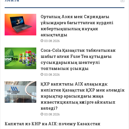
Орталық Азия мен Сириядағы
ұйымдарға бағытталған күрделі
кибертыңшылық науқан
анықталды
03.08.2026
Coca-Cola Қазақстан табиғатынан
шабыт алған Fuse Tea құтыдағы
сусындарының шектеулі
топтамасын ұсынды
03.08.2026
ҚХР капиталы AIX алаңында:
неліктен Қазақстан ҚХР мен әлемдік
нарықтар арасындағы жаңа
инвестициялық көпірге айналып
келеді?
03.08.2026
Капитал из КНР на AIX: почему Казахстан