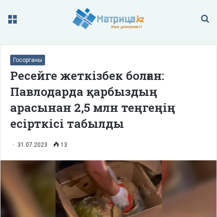
Меню
П
Госорганы
Ресейге жеткізбек болған:
Павлодарда қарбыздың
арасынан 2,5 млн теңгеңің
есірткісі табылды
31.07.2023
13