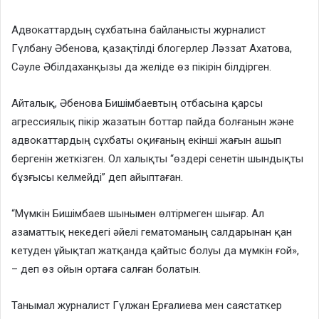
Адвокаттардың сұхбатына байланысты журналист
Гүлбану Әбенова, қазақтілді блогерлер Ләззат Ахатова,
Сәуле Әбілдаханқызы да желіде өз пікірін білдірген.
Айталық, Әбенова Бишімбаевтың отбасына қарсы
агрессиялық пікір жазатын боттар пайда болғанын және
адвокаттардың сұхбаты оқиғаның екінші жағын ашып
бергенін жеткізген. Ол халықты “өздері сенетін шындықты
бұзғысы келмейді” деп айыптаған.
“Мүмкін Бишімбаев шынымен өлтірмеген шығар. Ал
азаматтық некедегі әйелі гематоманың салдарынан қан
кетуден ұйықтап жатқанда қайтыс болуы да мүмкін ғой»,
– деп өз ойын ортаға салған болатын.
Танымал журналист Гүлжан Ерғалиева мен саястаткер