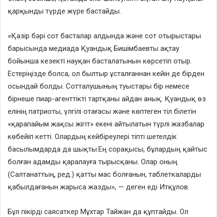
қарқынды түрде жүре бастайды.
«Қазір бәрі сот басталар алдында және сот отырыстары
барысында медиада Қуандық Бишімбаевты ақтау
бойынша кезекті науқан басталатынын көрсетіп отыр.
Естеріңізде болса, ол былтыр ұсталғаннан кейін де бірден
осындай болды. Сотталушының туыстары бір немесе
бірнеше пиар-агенттікті тартқаны айдан анық. Қуандық өз
елінің патриоты, үлгілі отағасы және көптеген тіл білетін
«қарапайым жақсы жігіт» екені айтылатын түрлі жазбалар
көбейіп кетті. Олардың кейбіреулері тіпті шетелдік
басылымдарда да шықты.Ең сорақысы, бұлардың қайтыс
болған адамды қаралауға тырысқаны. Олар оның
(Салтанаттың, ред.) қатты мас болғанын, таблеткаларды
қабылдағанын жарыса жазды», — деген еді Итқұлов.
Бұл пікірді саясаткер Мұхтар Тайжан да құптайды. Ол