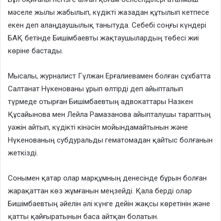
мәселе жылы жабылып, күдікті жазадан құтылып кетпесе
екен деп алаңдаушылық танытуда. Себебі соңғы күндері
БАҚ бетінде Бишімбаевты жақтаушылардың төбесі жиі
көріне бастады.
Мысалы, журналист Гүлжан Ерғалиевамен болған сұхбатта
Салтанат Нүкенованы ұрып өлтірді деп айыпталып
түрмеде отырған Бишімбаевтың адвокаттары Назкен
Құсайынова мен Лейла Рамазанова айыпталушы тараптың
уәжін айтып, күдікті кінәсін мойындамайтынын және
Нүкенованың субдуральды гематомадан қайтыс болғанын
жеткізді.
Сонымен қатар олар марқұмның денесінде бұрын болған
жарақаттан көз жұмғанын меңзейді. Қала берді олар
Бишімбаевтың әйелін әлі күнге дейін жақсы көретінін және
қатты қайғыратынын баса айтқан болатын.