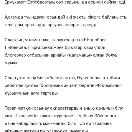
Ермұхамет Ертісбаевтың сөз сарыны да осыған сайған еді.
Қоғамда туындаған осындай екі жақты пікірге байланысты
телеграм-
арналарда
әртүрлі ақпарат
тарауда
.
Олардың мәліметінше, қазіргі уақытта Е.Ертісбаев,
Г.Әбенова, Г.Ерғалиева және бірқатар қазақтілді
блогерлер отбасынан арнайы «қаламақы» алған болуы
мүмкін.
Осы тұста олар Бишімбаевті ақтап, Нүкенованың табиғи
себептен қайтыс болғанына акцент беретін PR компания
құрылғанын алға тартады.
Тарап жатқан осынау ақпараттардың анық-қанығын білу
үшін
Dalanews.kz
тілшісі журналист Гүлбану Әбеноваға
өзіне хабарласып, мән-жайды білді. Ол өз тарапына
айтылып жатқан пікірді жоққа шығарды.