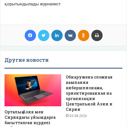
қорытындылады журналист.
Facebook
Twitter
LinkedIn
VKontakte
Odnoklassniki
Print
Другие новости
Обнаружена сложная
кампания
кибершпионажа,
ориентированная на
организации
Центральной Азии и
Сирии
Орталық Азия мен
03.08.2026
Сириядағы ұйымдарға
бағытталған күрделі