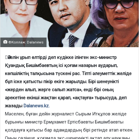
©Коллаж: Dalanews
Әйелін ұрып өлтірді деп күдікке ілінген экс-министр
Қуандық Бишімбаевтың ісі қоғам назарын аударып,
көпшіліктің талқысына түскені рас. Тіпті әлеуметтік желіде
бұл іске қатысты пікір екіге жарылды.
Бірі шенеунікті
«жерден алып, жерге салып жатса», енді бірі оның
әрекетіне екінші жақтан қарап, «ақтауға» тырысуда, деп
жазады
Dalanews.kz.
Мәселен, бұған дейін журналист Сырым Итқұлов желіде
бұрынғы министр Ермұхамет Ертісбаевты Бишімбаевты
қолдауға қатысы бар адамдардың бірі ретінде атап өткен.
Оның сөзінше, қоғамда экс-шенеунікті ақтап алу науқаны