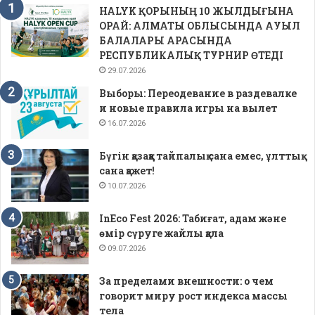
HALYK ҚОРЫНЫҢ 10 ЖЫЛДЫҒЫНА
ОРАЙ: АЛМАТЫ ОБЛЫСЫНДА АУЫЛ
БАЛАЛАРЫ АРАСЫНДА
РЕСПУБЛИКАЛЫҚ ТУРНИР ӨТЕДІ
29.07.2026
Выборы: Переодевание в раздевалке
и новые правила игры на вылет
16.07.2026
Бүгін қазаққа тайпалық сана емес, ұлттық
сана қажет!
10.07.2026
InEco Fest 2026: Табиғат, адам және
өмір сүруге жайлы қала
09.07.2026
За пределами внешности: о чем
говорит миру рост индекса массы
тела