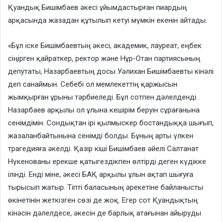
Қуандық Бишімбаев әкесі ұйымдастырған пиардың
арқасында жазадан құтылып кетуі мүмкін екенін айтады.
«Бұл іске Бишімбаевтың әкесі, академик, лауреат, еңбек
сіңірген қайраткер, ректор және Нұр-Отан партиясының
депутаты, Назарбаевтың досы Уәлихан Бишімбаевты кінәлі
деп санаймын. Себебі ол мемлекеттің қаржысын
жымқырған ұрыны тәрбиеледі. Бұл сотпен дәлелденді.
Назарбаев арқылы ол ұлына кешірім беруін сұрағанына
сенімдімін. Сондықтан ірі қылмыскер бостандыққа шығып,
жазаланбайтынына сенімді болды. Бұның арты үлкен
трагедияға әкелді. Қазір кіші Бишімбаев әйелі Салтанат
Нүкенованы ерекше қатыгездікпен өлтірді деген күдікке
ілінді. Енді міне, әкесі БАҚ арқылы ұлын ақтап шығуға
тырысып жатыр. Тіпті баласының әрекетіне байланысты
өкінетінін жеткізген сөзі де жоқ. Егер сот Қуандықтың
кінәсін дәлелдесе, әкесін де барлық атағынан айыруды