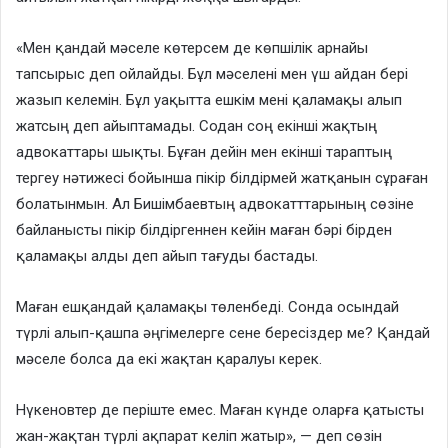
«Мен қандай мәселе көтерсем де көпшілік арнайы
тапсырыс деп ойлайды. Бұл мәселені мен үш айдан бері
жазып келемін. Бұл уақытта ешкім мені қаламақы алып
жатсың деп айыптамады. Содан соң екінші жақтың
адвокаттары шықты. Бұған дейін мен екінші тараптың
тергеу нәтижесі бойынша пікір білдірмей жатқанын сұраған
болатынмын. Ал Бишімбаевтың адвокатттарының сөзіне
байланысты пікір білдіргеннен кейін маған бәрі бірден
қаламақы алды деп айып тағуды бастады.
Маған ешқандай қаламақы төленбеді. Сонда осындай
түрлі алып-қашпа әңгімелерге сене бересіздер ме? Қандай
мәселе болса да екі жақтан қаралуы керек.
Нүкеновтер де періште емес. Маған күнде оларға қатысты
жан-жақтан түрлі ақпарат келіп жатыр», — деп сөзін