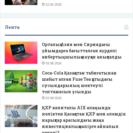
22.06.2026
Лента
Орталық Азия мен Сириядағы
ұйымдарға бағытталған күрделі
кибертыңшылық науқан анықталды
03.08.2026
Coca-Cola Қазақстан табиғатынан
шабыт алған Fuse Tea құтыдағы
сусындарының шектеулі
топтамасын ұсынды
03.08.2026
ҚХР капиталы AIX алаңында:
неліктен Қазақстан ҚХР мен әлемдік
нарықтар арасындағы жаңа
инвестициялық көпірге айналып
келеді?