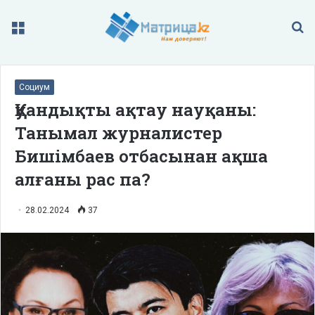
Меню
П
Социум
Қуандықты ақтау науқаны:
Танымал журналистер
Бишімбаев отбасынан ақша
алғаны рас па?
28.02.2024
37