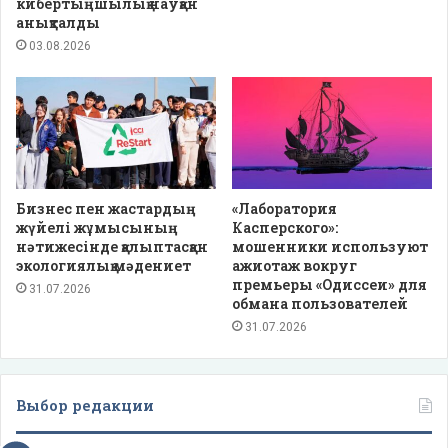
кибертыңшылық науқан
анықталды
03.08.2026
Бизнес пен жастардың
«Лаборатория
жүйелі жұмысының
Касперского»:
нәтижесінде қалыптасқан
мошенники используют
экологиялық мәдениет
ажиотаж вокруг
премьеры «Одиссеи» для
31.07.2026
обмана пользователей
31.07.2026
Выбор редакции