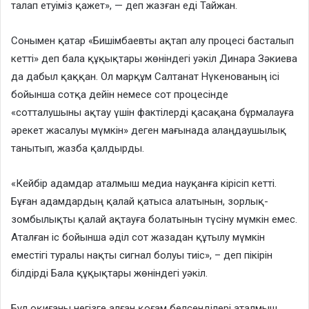
талап етуіміз қажет», — деп жазған еді Тайжан.
Сонымен қатар «Бишімбаевты ақтап алу процесі басталып
кетті» деп бала құқықтары жөніндегі уәкіл Динара Зәкиева
да дабыл қаққан. Ол марқұм Салтанат Нүкенованың ісі
бойынша сотқа дейін немесе сот процесінде
«сотталушыны ақтау үшін фактілерді қасақана бұрмалауға
әрекет жасалуы мүмкін» деген мағынада алаңдаушылық
танытып, жазба қалдырды.
«Кейбір адамдар аталмыш медиа науқанға кірісіп кетті.
Бұған адамдардың қалай қатыса алатынын, зорлық-
зомбылықты қалай ақтауға болатынын түсіну мүмкін емес.
Аталған іс бойынша әділ сот жазадан құтылу мүмкін
еместігі туралы нақты сигнал болуы тиіс», – деп пікірін
білдірді Бала құқықтары жөніндегі уәкіл.
Бұл оқиғаны негізге алған қоғам белсенділері аталмыш