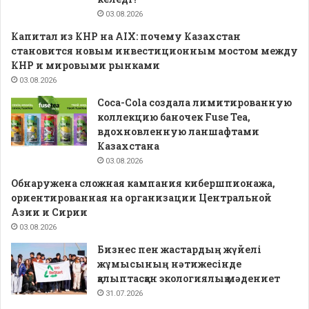
03.08.2026
Капитал из КНР на AIX: почему Казахстан
становится новым инвестиционным мостом между
КНР и мировыми рынками
03.08.2026
Coca-Cola создала лимитированную
коллекцию баночек Fuse Tea,
вдохновленную ланшафтами
Казахстана
03.08.2026
Обнаружена сложная кампания кибершпионажа,
ориентированная на организации Центральной
Азии и Сирии
03.08.2026
Бизнес пен жастардың жүйелі
жұмысының нәтижесінде
қалыптасқан экологиялық мәдениет
31.07.2026