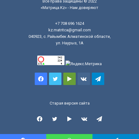
Все права защищены © 2022
«Матрица.Kz» - Нам доверяют
+7 708 696 1624
kz.matritca@gmail.com
040923, с. Райымбек Алматинской области,
ул. Наурыз, 1А
Facebook
Twitter
Google
vk.com
Telegram
Play
Старая версия сайта
Facebook
Twitter
Google
vk.com
Telegram
Play