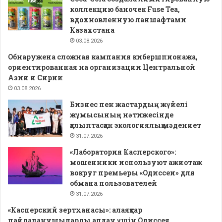
коллекцию баночек Fuse Tea,
вдохновленную ланшафтами
Казахстана
03.08.2026
Обнаружена сложная кампания кибершпионажа,
ориентированная на организации Центральной
Азии и Сирии
03.08.2026
Бизнес пен жастардың жүйелі
жұмысының нәтижесінде
қалыптасқан экологиялық мәдениет
31.07.2026
«Лаборатория Касперского»:
мошенники используют ажиотаж
вокруг премьеры «Одиссеи» для
обмана пользователей
31.07.2026
«Касперский зертханасы»: алаяқтар
пайдаланушыларды алдау үшін Одиссея