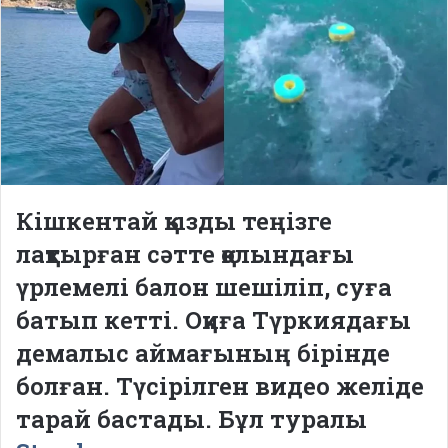
Кішкентай қызды теңізге
лақтырған сәтте қолындағы
үрлемелі балон шешіліп, суға
батып кетті. Оқиға Түркиядағы
демалыс аймағының бірінде
болған. Түсірілген видео желіде
тарай бастады. Бұл туралы