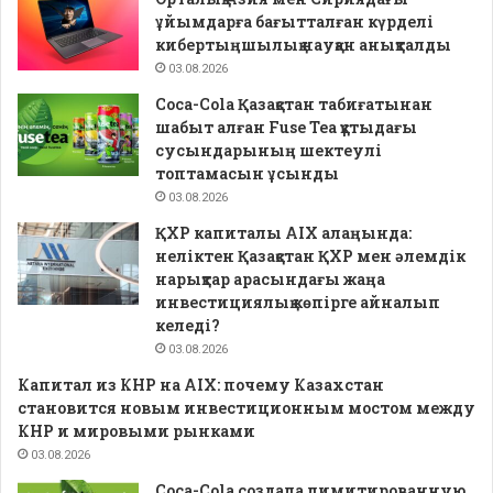
ұйымдарға бағытталған күрделі
кибертыңшылық науқан анықталды
03.08.2026
Coca-Cola Қазақстан табиғатынан
шабыт алған Fuse Tea құтыдағы
сусындарының шектеулі
топтамасын ұсынды
03.08.2026
ҚХР капиталы AIX алаңында:
неліктен Қазақстан ҚХР мен әлемдік
нарықтар арасындағы жаңа
инвестициялық көпірге айналып
келеді?
03.08.2026
Капитал из КНР на AIX: почему Казахстан
становится новым инвестиционным мостом между
КНР и мировыми рынками
03.08.2026
Coca-Cola создала лимитированную