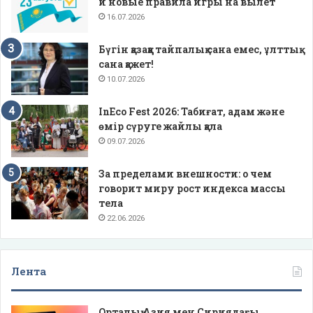
и новые правила игры на вылет
16.07.2026
Бүгін қазаққа тайпалық сана емес, ұлттық
сана қажет!
10.07.2026
InEco Fest 2026: Табиғат, адам және
өмір сүруге жайлы қала
09.07.2026
За пределами внешности: о чем
говорит миру рост индекса массы
тела
22.06.2026
Лента
Орталық Азия мен Сириядағы