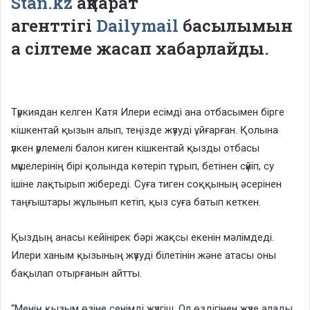
Stan.kz
ақпарат
агенттігі
Dailymail
басылымын
а сілтеме жасап хабарлайды.
Түркиядан келген Катя Илери есімді ана отбасымен бірге
кішкентай қызын алып, теңізде жүзуді ұйғарған. Қолына
үлкен үрлемелі балон киген кішкентай қызды отбасы
мүшелерінің бірі қолында көтеріп тұрып, бетінен сүйіп, су
ішіне лақтырып жібереді. Суға тиген соққының әсерінен
таңғыштары жұлынып кетіп, қыз суға батып кеткен.
Қыздың анасы кейінірек бәрі жақсы екенін мәлімдеді.
Илери ханым қызының жүзуді білетінін және атасы оны
бақылап отырғанын айтты.
“Менің қызым өзіне сенімді жүзгіш. Ол өздігінен жүзе алады.