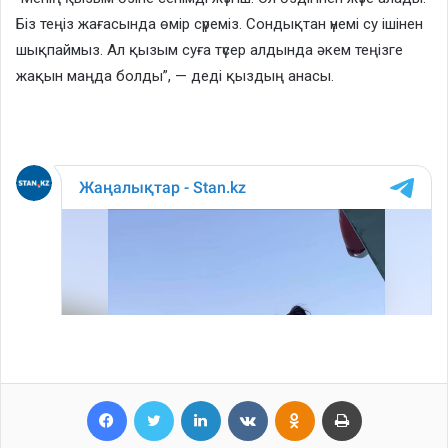
Біз теңіз жағасында өмір сүреміз. Сондықтан үнемі су ішінен
шықпаймыз. Ал қызым суға түсер алдында әкем теңізге
жақын маңда болды”, — деді қыздың анасы.
Facebook
Twitter
LinkedIn
VKontakte
Odnoklassniki
Print