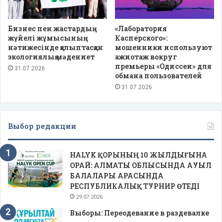
Бизнес пен жастардың
«Лаборатория
жүйелі жұмысының
Касперского»:
нәтижесінде қалыптасқан
мошенники используют
экологиялық мәдениет
ажиотаж вокруг
премьеры «Одиссеи» для
31.07.2026
обмана пользователей
31.07.2026
Выбор редакции
HALYK ҚОРЫНЫҢ 10 ЖЫЛДЫҒЫНА
ОРАЙ: АЛМАТЫ ОБЛЫСЫНДА АУЫЛ
БАЛАЛАРЫ АРАСЫНДА
РЕСПУБЛИКАЛЫҚ ТУРНИР ӨТЕДІ
29.07.2026
Выборы: Переодевание в раздевалке