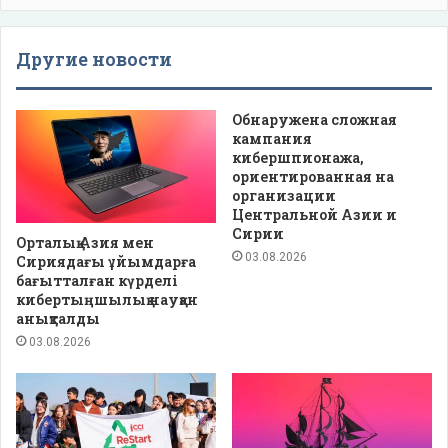
Другие новости
Обнаружена сложная
кампания
кибершпионажа,
ориентированная на
организации
Центральной Азии и
Сирии
Орталық Азия мен
03.08.2026
Сириядағы ұйымдарға
бағытталған күрделі
кибертыңшылық науқан
анықталды
03.08.2026