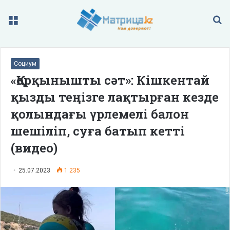
Меню
П
Социум
«Қорқынышты сәт»: Кішкентай
қызды теңізге лақтырған кезде
қолындағы үрлемелі балон
шешіліп, суға батып кетті
(видео)
25.07.2023
1 235