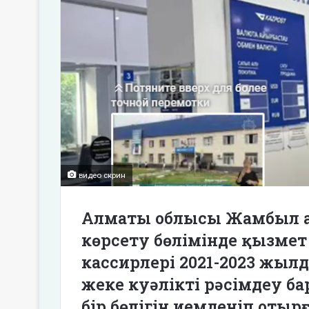
видео скрин
Алматы облысы Жамбыл а
көрсету бөлімінде қызмет
кассирлері 2021-2023 жыл
жеке куәлікті рәсімдеу б
бір бөлігін иемденіп отыр