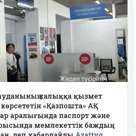
уданының халыққа қызмет
 көрсететін «Қазпошта» АҚ
дар аралығында паспорт және
арысында мемлекеттік баждың
ған, деп хабарлайды
Azattyq