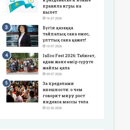
правила игры на
вылет
16.07.2026
Бүгін қазаққа
тайпалық сана емес,
ұлттық сана қажет!
10.07.2026
InEco Fest 2026: Табиғат,
адам және өмір сүруге
жайлы қала
09.07.2026
За пределами
внешности: о чем
говорит миру рост
индекса массы тела
22.06.2026