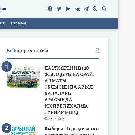
Facebook
Twitter
Google
vk.com
Telegram
Switch
Поиск
ама
вки
Регионы
Play
skin
Выбор редакции
HALYK ҚОРЫНЫҢ 10
ЖЫЛДЫҒЫНА ОРАЙ:
АЛМАТЫ
ОБЛЫСЫНДА АУЫЛ
БАЛАЛАРЫ
АРАСЫНДА
РЕСПУБЛИКАЛЫҚ
ТУРНИР ӨТЕДІ
29.07.2026
Выборы: Переодевание
в раздевалке и новые