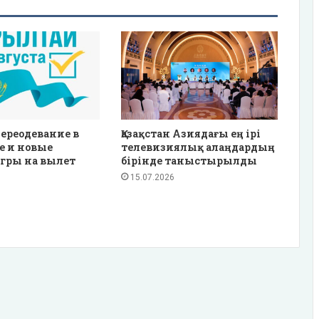
ереодевание в
Қазақстан Азиядағы ең ірі
е и новые
телевизиялық алаңдардың
гры на вылет
бірінде таныстырылды
15.07.2026