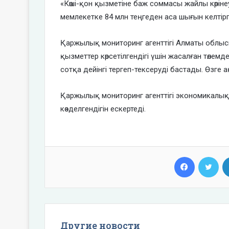
«Көші-қон қызметіне баж соммасы жайлы көрінеу
мемлекетке 84 млн теңгеден аса шығын келтір
Қаржылық мониторинг агенттігі Алматы облыс
қызметтер көрсетілгендігі үшін жасалған төле
сотқа дейінгі тергеп-тексеруді бастады. Өзг
Қаржылық мониторинг агенттігі экономикалық
көзделгендігін ескертеді.
Facebook
Twi
Другие новости