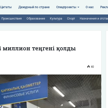
Цитаты
Дежурный по стране
Спецпроекты
О нас
Рекл
Происшествия
Образование
Культура
Спорт
Назначения и отста
84 миллион теңгені қолды
40