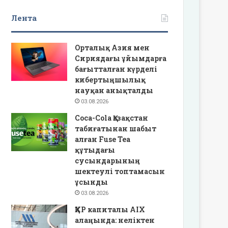
Лента
Орталық Азия мен
Сириядағы ұйымдарға
бағытталған күрделі
кибертыңшылық
науқан анықталды
03.08.2026
Coca-Cola Қазақстан
табиғатынан шабыт
алған Fuse Tea
құтыдағы
сусындарының
шектеулі топтамасын
ұсынды
03.08.2026
ҚХР капиталы AIX
алаңында: неліктен