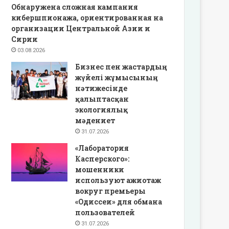
Обнаружена сложная кампания
кибершпионажа, ориентированная на
организации Центральной Азии и
Сирии
03.08.2026
Бизнес пен жастардың
жүйелі жұмысының
нәтижесінде
қалыптасқан
экологиялық
мәдениет
31.07.2026
«Лаборатория
Касперского»:
мошенники
используют ажиотаж
вокруг премьеры
«Одиссеи» для обмана
пользователей
31.07.2026