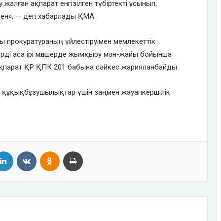
 жалған ақпарат енгізілген түбіртекті ұсынып,
ген», — деп хабарлады ҚМА.
ы прокуратураның үйлестіруімен мемлекеттік
мдерді аса ірі мөлшерде жымқыру мән-жайы бойынша
е ақпарат ҚР ҚПК 201 бабына сәйкес жарияланбайды.
 құқықбұзушылықтар үшін заңмен жауапкершілік
tter
LinkedIn
VKontakte
Odnoklassniki
Print