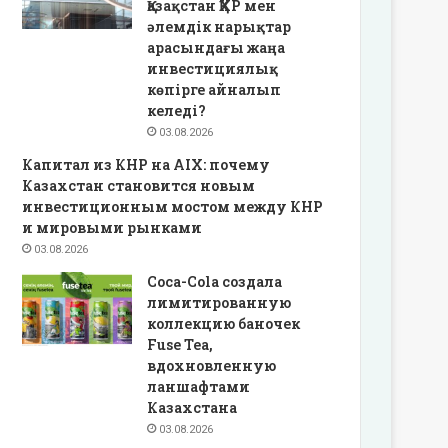
Қазақстан ҚХР мен
әлемдік нарықтар
арасындағы жаңа
инвестициялық
көпірге айналып
келеді?
03.08.2026
Капитал из КНР на AIX: почему
Казахстан становится новым
инвестиционным мостом между КНР
и мировыми рынками
03.08.2026
Coca-Cola создала
лимитированную
коллекцию баночек
Fuse Tea,
вдохновленную
ланшафтами
Казахстана
03.08.2026