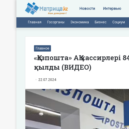
Новости
Интервью
Главная
Госорганы
Экономика
Бизнес
Социум
Главное
«Қазпошта» АҚ кассирлері 
қылды (ВИДЕО)
22.07.2024