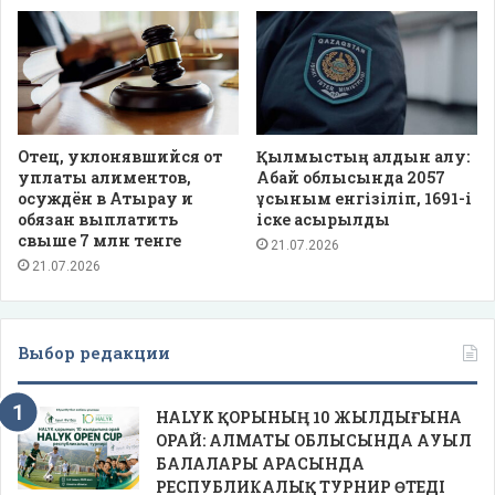
Отец, уклонявшийся от
Қылмыстың алдын алу:
уплаты алиментов,
Абай облысында 2057
осуждён в Атырау и
ұсыным енгізіліп, 1691-і
обязан выплатить
іске асырылды
свыше 7 млн тенге
21.07.2026
21.07.2026
Выбор редакции
HALYK ҚОРЫНЫҢ 10 ЖЫЛДЫҒЫНА
ОРАЙ: АЛМАТЫ ОБЛЫСЫНДА АУЫЛ
БАЛАЛАРЫ АРАСЫНДА
РЕСПУБЛИКАЛЫҚ ТУРНИР ӨТЕДІ