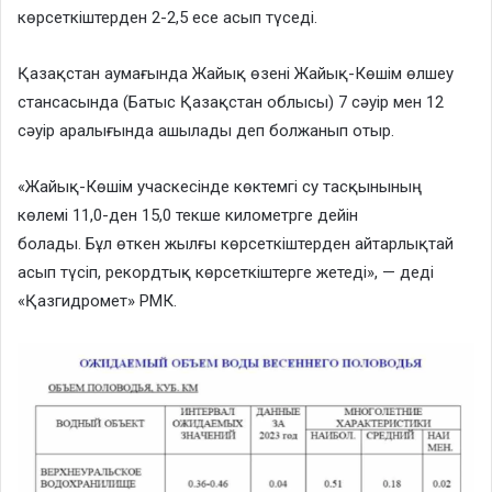
көрсеткіштерден 2-2,5 есе асып түседі.
Қазақстан аумағында Жайық өзені Жайық-Көшім өлшеу
стансасында (Батыс Қазақстан облысы) 7 сәуір мен 12
сәуір аралығында ашылады деп болжанып отыр.
«Жайық-Көшім учаскесінде көктемгі су тасқынының
көлемі 11,0-ден 15,0 текше километрге дейін
болады. Бұл өткен жылғы көрсеткіштерден айтарлықтай
асып түсіп, рекордтық көрсеткіштерге жетеді», — деді
«Қазгидромет» РМК.