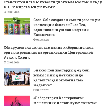
становится новым инвестиционным мостом между
КНР и мировыми рынками
03.08.2026
Coca-Cola создала лимитированную
коллекцию баночек Fuse Tea,
вдохновленную ланшафтами
Казахстана
03.08.2026
Обнаружена сложная кампания кибершпионажа,
ориентированная на организации Центральной
Азии и Сирии
03.08.2026
Бизнес пен жастардың жүйелі
жұмысының нәтижесінде
қалыптасқан экологиялық
мәдениет
31.07.2026
«Лаборатория Касперского»:
мошенники используют ажиотаж