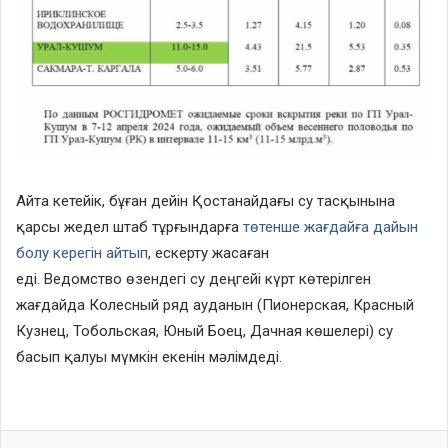
Айта кетейік, бұған дейін Қостанайдағы су тасқынына
қарсы жедел штаб тұрғындарға
төтенше жағдайға дайын
болу керегін айтып
, ескерту жасаған
еді. Ведомство өзендегі су деңгейі күрт көтерілген
жағдайда Колесный ряд ауданын (Пионерская, Красный
Кузнец, Тобольская, Юный Боец, Дачная көшелері) су
басып қалуы мүмкін екенін мәлімдеді.
Facebook
Twitter
LinkedIn
VKontakte
Odnoklassniki
Print