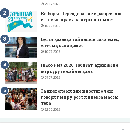
29.07.2026
Выборы: Переодевание в раздевалке
и новые правила игры на вылет
16.07.2026
Бүгін қазаққа тайпалық сана емес,
ұлттық сана қажет!
10.07.2026
InEco Fest 2026: Табиғат, адам және
өмір сүруге жайлы қала
09.07.2026
За пределами внешности: о чем
говорит миру рост индекса массы
тела
22.06.2026