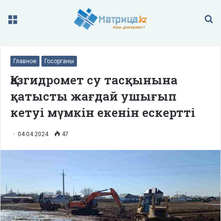
Меню
П
Главное
Госорганы
Қазгидромет су тасқынына
қатысты жағдай ушығып
кетуі мүмкін екенін ескертті
04.04.2024
47