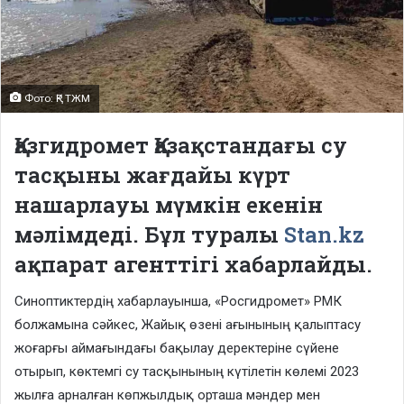
Фото: ҚР ТЖМ
Қазгидромет Қазақстандағы су
тасқыны жағдайы күрт
нашарлауы мүмкін екенін
мәлімдеді. Бұл туралы
Stan.kz
ақпарат агенттігі хабарлайды.
Синоптиктердің хабарлауынша, «Росгидромет» РМК
болжамына сәйкес, Жайық өзені ағынының қалыптасу
жоғарғы аймағындағы бақылау деректеріне сүйене
отырып, көктемгі су тасқынының күтілетін көлемі 2023
жылға арналған көпжылдық орташа мәндер мен