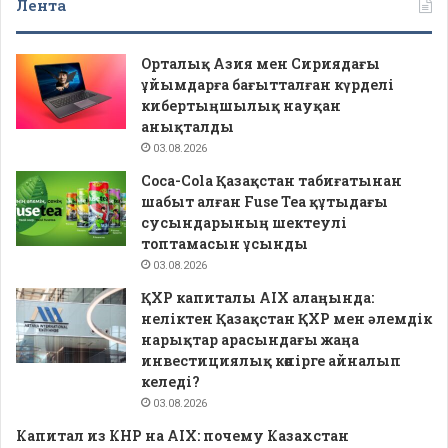
Лента
Орталық Азия мен Сириядағы
ұйымдарға бағытталған күрделі
кибертыңшылық науқан
анықталды
03.08.2026
Coca-Cola Қазақстан табиғатынан
шабыт алған Fuse Tea құтыдағы
сусындарының шектеулі
топтамасын ұсынды
03.08.2026
ҚХР капиталы AIX алаңында:
неліктен Қазақстан ҚХР мен әлемдік
нарықтар арасындағы жаңа
инвестициялық көпірге айналып
келеді?
03.08.2026
Капитал из КНР на AIX: почему Казахстан