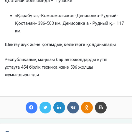
Қостанай облысында – 1 учаске:
«Қарабұтақ-Комсомольское-Денисовка-Рудный-
Қостанай» 386-503 км, Денисовка а.- Рудный қ.– 117
км.
Шектеу жүк және қоғамдық көліктерге қолданылады.
Республикалық маңызы бар автожолдарды күтіп
ұстауға 454 бірлік техника және 586 жолшы
жұмылдырылды.
Facebook
Twitter
LinkedIn
VKontakte
Odnoklassniki
Print