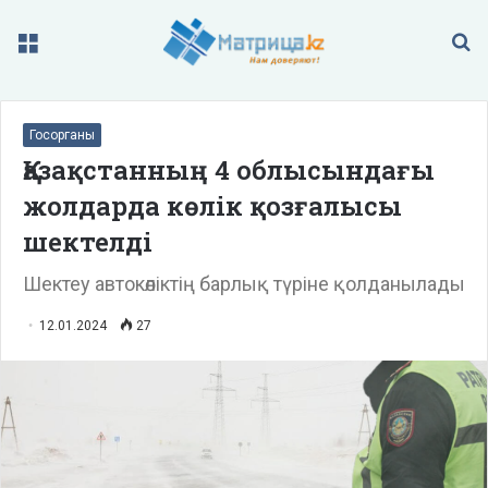
Меню
П
Госорганы
Қазақстанның 4 облысындағы
жолдарда көлік қозғалысы
шектелді
Шектеу автокөліктің барлық түріне қолданылады
12.01.2024
27