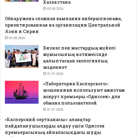
Казахстана
03.08.2026
Обнаружена сложная кампания кибершпионажа,
ориентированная на организации Центральной
Азии и Сирии
03.08.2026
Бизнес пен жастардың жүйелі
жұмысының нәтижесінде
қалыптасқан экологиялық
мәдениет
31.07.2026
«Лаборатория Касперского»:
мошенники используют ажиотаж
вокруг премьеры «Одиссеи» для
обмана пользователей
31.07.2026
«Касперский зертханасы»: алаяқтар
пайдаланушыларды алдау үшін Одиссея
премьерасының айналасындағы шуды