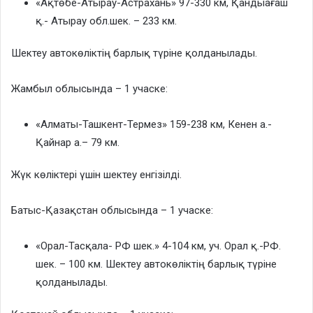
«Ақтөбе-Атырау-Астрахань» 97-330 км, Қандыағаш
қ.- Атырау обл.шек. – 233 км.
Шектеу автокөліктің барлық түріне қолданылады.
Жамбыл облысында – 1 учаске:
«Алматы-Ташкент-Термез» 159-238 км, Кенен а.-
Қайнар а.– 79 км.
Жүк көліктері үшін шектеу енгізілді.
Батыс-Қазақстан облысында – 1 учаске:
«Орал-Тасқала- РФ шек.» 4-104 км, уч. Орал қ.-РФ.
шек. – 100 км. Шектеу автокөліктің барлық түріне
қолданылады.