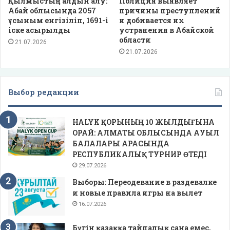
Қылмыстың алдын алу:
Полиция выявляет
Абай облысында 2057
причины преступлений
ұсыным енгізіліп, 1691-і
и добивается их
іске асырылды
устранения в Абайской
области
21.07.2026
21.07.2026
Выбор редакции
HALYK ҚОРЫНЫҢ 10 ЖЫЛДЫҒЫНА
ОРАЙ: АЛМАТЫ ОБЛЫСЫНДА АУЫЛ
БАЛАЛАРЫ АРАСЫНДА
РЕСПУБЛИКАЛЫҚ ТУРНИР ӨТЕДІ
29.07.2026
Выборы: Переодевание в раздевалке
и новые правила игры на вылет
16.07.2026
Бүгін қазаққа тайпалық сана емес,