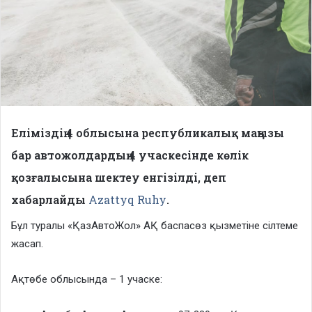
Еліміздің 4 облысына республикалық маңызы
бар автожолдардың 4 учаскесінде көлік
қозғалысына шектеу енгізілді, деп
хабарлайды
Azattyq Ruhy
.
Бұл туралы «ҚазАвтоЖол» АҚ баспасөз қызметіне сілтеме
жасап.
Ақтөбе облысында – 1 учаске: