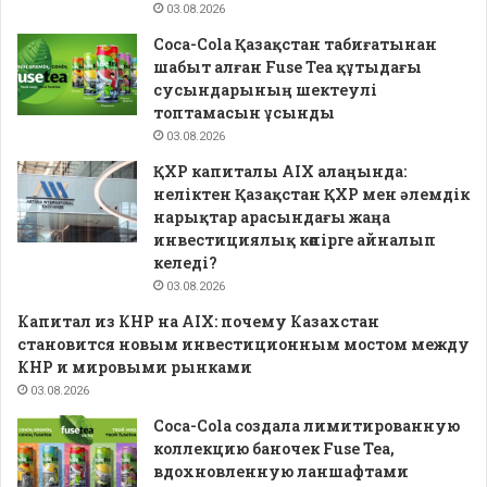
03.08.2026
Coca-Cola Қазақстан табиғатынан
шабыт алған Fuse Tea құтыдағы
сусындарының шектеулі
топтамасын ұсынды
03.08.2026
ҚХР капиталы AIX алаңында:
неліктен Қазақстан ҚХР мен әлемдік
нарықтар арасындағы жаңа
инвестициялық көпірге айналып
келеді?
03.08.2026
Капитал из КНР на AIX: почему Казахстан
становится новым инвестиционным мостом между
КНР и мировыми рынками
03.08.2026
Coca-Cola создала лимитированную
коллекцию баночек Fuse Tea,
вдохновленную ланшафтами