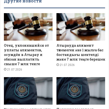
Другие новости
Отец, уклонявшийся от
Атырауда алимент
уплаты алиментов,
төлемеген әке 1 жылға бас
осуждён в Атырау и
бостандығы шектелді
обязан выплатить
және 7 млн теңге берешек
свыше 7 млн тенге
21.07.2026
21.07.2026