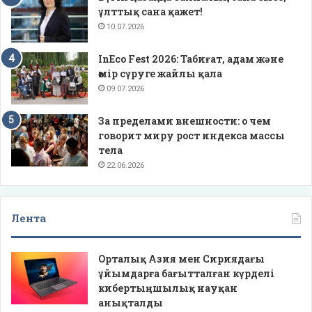
ұлттық сана қажет!
10.07.2026
InEco Fest 2026: Табиғат, адам және
өмір сүруге жайлы қала
09.07.2026
За пределами внешности: о чем
говорит миру рост индекса массы
тела
22.06.2026
Лента
Орталық Азия мен Сириядағы
ұйымдарға бағытталған күрделі
кибертыңшылық науқан
анықталды