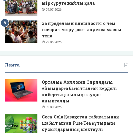
өмір сүруге жайлы қала
09.07.2026
За пределами внешности: о чем
говорит миру рост индекса массы
тела
22.06.2026
Лента
Орталық Азия мен Сириядағы
ұйымдарға бағытталған күрделі
кибертыңшылық науқан
анықталды
03.08.2026
Coca-Cola Қазақстан табиғатынан
шабыт алған Fuse Tea құтыдағы
сусындарының шектеулі