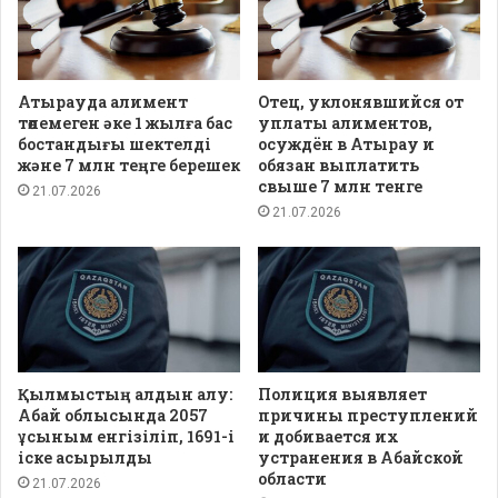
Атырауда алимент
Отец, уклонявшийся от
төлемеген әке 1 жылға бас
уплаты алиментов,
бостандығы шектелді
осуждён в Атырау и
және 7 млн теңге берешек
обязан выплатить
свыше 7 млн тенге
21.07.2026
21.07.2026
Қылмыстың алдын алу:
Полиция выявляет
Абай облысында 2057
причины преступлений
ұсыным енгізіліп, 1691-і
и добивается их
іске асырылды
устранения в Абайской
области
21.07.2026