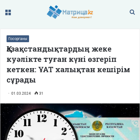
Меню
П
Госорганы
Қазақстандықтардың жеке
куәлікте туған күні өзгеріп
кеткен: ҰАТ халықтан кешірім
сұрады
01.03.2024
31