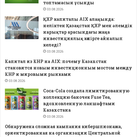
топтамасын ұсынды
03.08.2026
ҚХР капиталы AIX алаңында:
неліктен Қазақстан ҚХР мен әлемдік
нарықтар арасындағы жаңа
инвестициялық көпірге айналып
келеді?
03.08.2026
Капитал из КНР на AIX: почему Казахстан
становится новым инвестиционным мостом между
КНР и мировыми рынками
03.08.2026
Coca-Cola создала лимитированную
коллекцию баночек Fuse Tea,
вдохновленную ланшафтами
Казахстана
03.08.2026
Обнаружена сложная кампания кибершпионажа,
ориентированная на организации Центральной