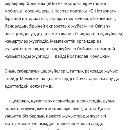
серверлер бойынша (eGov.kz порталы, egov mobile
мобильді қосымшасы, e-license порталы, «Е-Нотариат»
бірыңғай нотариаттық ақпараттық жүйесі, «Техникалық
байқаудың бірыңғай ақпараттық жүйесі», «e-Otinish»
электронды үндеу қызметі және т.б. ақпараттық жүйелер)
жаңартулар жүргіздік. Мемлекеттік органдар өз
құзыретіндегі ақпараттық жүйелер бойынша осындай
жұмыстарды жүргізді, – дейді Ростислав Коняшкин
Оның хабарлауынша, жүйелер штаттық режимде жұмыс
істейді. Мемлекеттік қызметтерді eGov.kz арқылы алу да
әдеттегідей қолжетімді.
– «Цифрлық құжаттар» сервисінде деректердің дұрыс
көрсетілмеуінің жеке жағдайлары анықталды. Қазіргі
уақытта біз барлық қажетті жұмыстарды жүргізіп
жатырмыз және ағымдағы деректер жақын арада