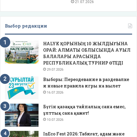
21.07.2026
Выбор редакции
HALYK ҚОРЫНЫҢ 10 ЖЫЛДЫҒЫНА
ОРАЙ: АЛМАТЫ ОБЛЫСЫНДА АУЫЛ
БАЛАЛАРЫ АРАСЫНДА
РЕСПУБЛИКАЛЫҚ ТУРНИР ӨТЕДІ
29.07.2026
Выборы: Переодевание в раздевалке
и новые правила игры на вылет
16.07.2026
Бүгін қазаққа тайпалық сана емес,
ұлттық сана қажет!
10.07.2026
InEco Fest 2026: Табиғат, адам және