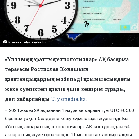
Коллаж: ulysmedia.kz.
«Ұлттық ақпараттық технологиялар» АҚ басқарма
төрағасы Ростислав Коняшкин
қазақстандықтардың мобильді қосымшасындағы
жеке куәліктегі қателік үшін кешірім сұрады,
деп хабарлайды
Ulysmedia.kz.
– 2024 жылғы 29 ақпаннан 1 наурызға қараған түні UTC +05.00
бірыңғай уақыт белдеуіне көшу жұмыстары жүргізілді. Біз
«Ұлттық ақпараттық технологиялар» АҚ контурындағы 64
ақпараттық жүйе орналасқан 11 мыңнан астам виртуалды