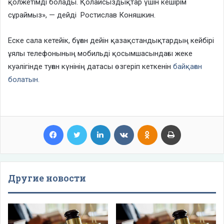
қолжетімді болады. Қолайсыздықтар үшін кешірім
сұраймыз», — дейді Ростислав Коняшкин.
Еске сала кетейік, бұған дейін қазақстандықтардың кейбірі
ұялы телефонының мобильді қосымшасындағы жеке
куәлігінде туған күнінің датасы өзгеріп кеткенін
байқаған
болатын.
Facebook
Twitter
LinkedIn
VKontakte
Odnoklassniki
Print
Другие новости