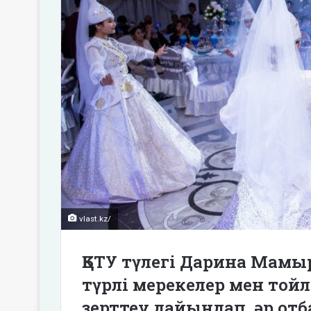
vlast.kz/
ҚБТУ түлегі Дарина Мамы
түрлі мерекелер мен то
зерттеу дайындап, әр от