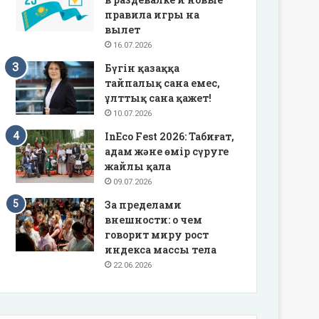
правила игры на
вылет
16.07.2026
Бүгін қазаққа
тайпалық сана емес,
ұлттық сана қажет!
10.07.2026
InEco Fest 2026: Табиғат,
адам және өмір сүруге
жайлы қала
09.07.2026
За пределами
внешности: о чем
говорит миру рост
индекса массы тела
22.06.2026