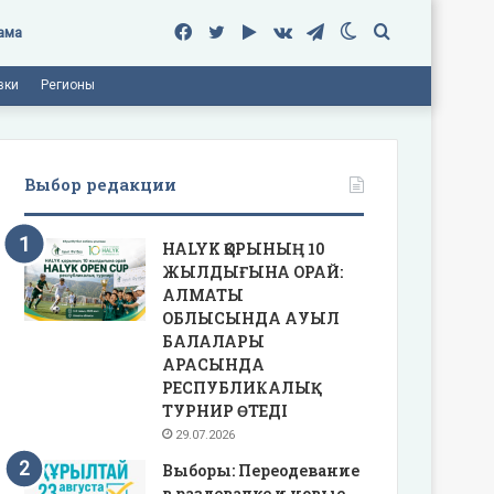
Facebook
Twitter
Google
vk.com
Telegram
Switch
Поиск
ама
вки
Регионы
Play
skin
Выбор редакции
HALYK ҚОРЫНЫҢ 10
ЖЫЛДЫҒЫНА ОРАЙ:
АЛМАТЫ
ОБЛЫСЫНДА АУЫЛ
БАЛАЛАРЫ
АРАСЫНДА
РЕСПУБЛИКАЛЫҚ
ТУРНИР ӨТЕДІ
29.07.2026
Выборы: Переодевание
в раздевалке и новые