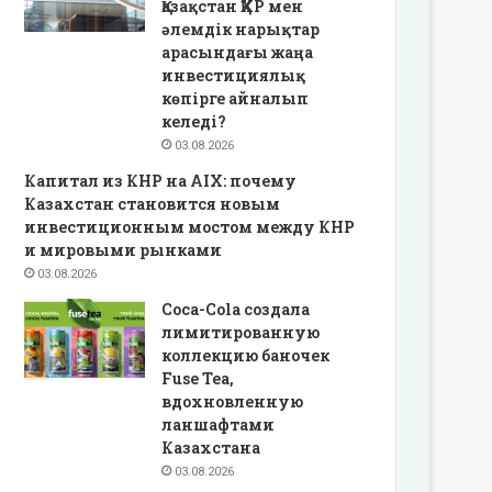
Қазақстан ҚХР мен
әлемдік нарықтар
арасындағы жаңа
инвестициялық
көпірге айналып
келеді?
03.08.2026
Капитал из КНР на AIX: почему
Казахстан становится новым
инвестиционным мостом между КНР
и мировыми рынками
03.08.2026
Coca-Cola создала
лимитированную
коллекцию баночек
Fuse Tea,
вдохновленную
ланшафтами
Казахстана
03.08.2026