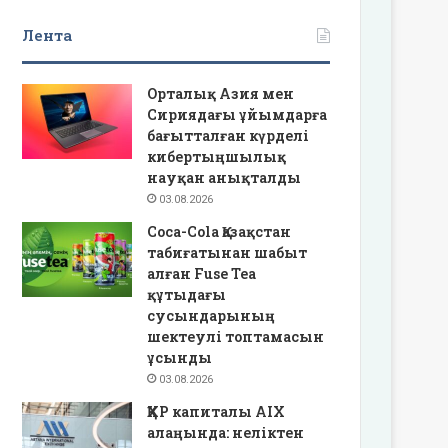
Лента
Орталық Азия мен
Сириядағы ұйымдарға
бағытталған күрделі
кибертыңшылық
науқан анықталды
03.08.2026
Coca-Cola Қазақстан
табиғатынан шабыт
алған Fuse Tea
құтыдағы
сусындарының
шектеулі топтамасын
ұсынды
03.08.2026
ҚХР капиталы AIX
алаңында: неліктен