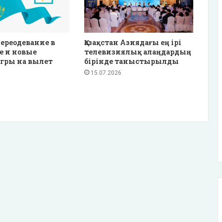
ереодевание в
Қазақстан Азиядағы ең ірі
е и новые
телевизиялық алаңдардың
гры на вылет
бірінде таныстырылды
15.07.2026