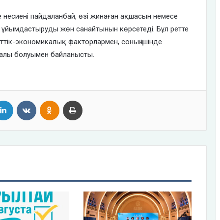
е несиені пайдаланбай, өзі жинаған ақшасын немесе
ұйымдастыруды жөн санайтынын көрсетеді. Бұл ретте
ттік-экономикалық факторлармен, соның ішінде
лалы болуымен байланысты.
tter
LinkedIn
VKontakte
Odnoklassniki
Print