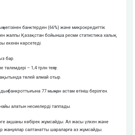
ң негізінен банктерден (66%) және микрокредиттік
нмен жалпы Қазақстан бойынша ресми статистика халық
ы екенін көрсетеді.
ыз бар.
 төлемдері – 1,4 трлн теңге.
уақытында төлей алмай отыр.
ың банкроттығына 77 мыңнан астам өтініш берілген.
рнайы алатын несиелерді таппады.
рге ақшаны көбірек жұмсайды. Ал жасы үлкен және
ар жанұялар салтанатты шараларға аз жұмсайды.