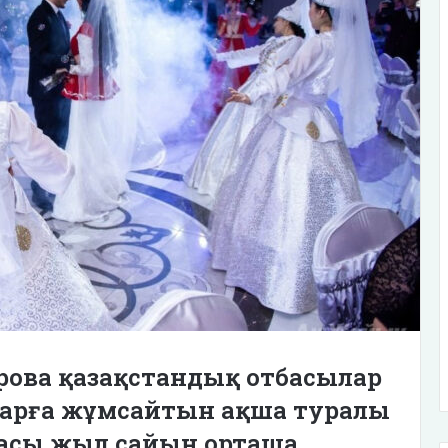
рова қазақстандық отбасылар
йларға жұмсайтын ақша туралы
басы жыл сайын орташа