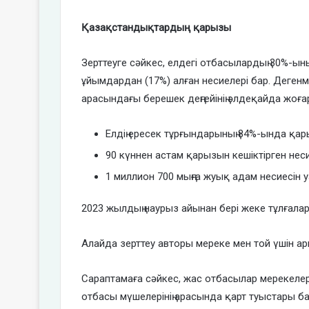
Қазақстандықтардың қарызы
Зерттеуге сәйкес, елдегі отбасылардың 30%-ыны
ұйымдардан (17%) алған несиелері бар. Деге
арасындағы берешек деңгейінің әлдеқайда жоғар
Елдің ересек тұрғындарының 84%-ында қар
90 күннен астам қарызын кешіктірген несие
1 миллион 700 мыңға жуық адам несиесін 
2023 жылдың наурыз айынан бері жеке тұлғалард
Алайда зерттеу авторы мереке мен той үшін а
Сараптамаға сәйкес, жас отбасылар мерекеле
отбасы мүшелерінің арасында қарт туыстары б