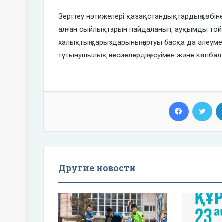
Зерттеу нәтижелері қазақстандықтардың көбін
алған сыйлықтарын пайдаланып, ауқымды той 
халықтың қарыздарының артуы басқа да әлеуме
тұтынушылық несиелердің өсуімен және көпба
Facebook
Twi
Другие новости