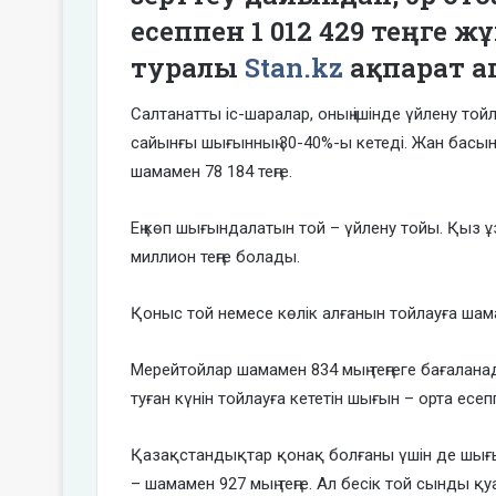
есеппен 1 ​​012 429 теңг
туралы
Stan.kz
ақпарат а
Салтанатты іс-шаралар, оның ішінде үйлену тойл
сайынғы шығынның 30-40%-ы кетеді. Жан бас
шамамен 78 184 теңге.
Ең көп шығындалатын той – үйлену тойы. Қыз ұза
миллион теңге болады.
Қоныс той немесе көлік алғанын тойлауға шам
Мерейтойлар шамамен 834 мың теңгеге бағаланады
туған күнін тойлауға кететін шығын – орта есеппе
Қазақстандықтар қонақ болғаны үшін де шығ
– шамамен 927 мың теңге. Ал бесік той сынды қ