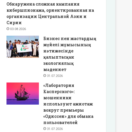
Обнаружена сложная кампания
кибершпионажа, ориентированная на
организации Центральной Азии и
Сирии
03.08.2026
Бизнес пен жастардың
жүйелі жұмысының
нәтижесінде
қалыптасқан
экологиялық
мәдениет
31.07.2026
«Лаборатория
Касперского»:
мошенники
используют ажиотаж
вокруг премьеры
«Одиссеи» для обмана
пользователей
31.07.2026