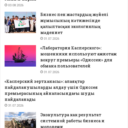
03.08.2026
Бизнес пен жастардың жүйелі
жұмысының нәтижесінде
қалыптасқан экологиялық
мәдениет
31.07.2026
«Лаборатория Касперского»:
мошенники используют ажиотаж
вокруг премьеры «Одиссеи» для
обмана пользователей
31.07.2026
«Касперский зертханасы»: алаяқтар
пайдаланушыларды алдау үшін Одиссея
премьерасының айналасындағы шуды
пайдаланады
31.07.2026
Экокультура как результат
системной работы бизнеса и
молодежи