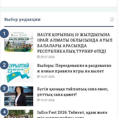
Выбор редакции
HALYK ҚОРЫНЫҢ 10 ЖЫЛДЫҒЫНА
ОРАЙ: АЛМАТЫ ОБЛЫСЫНДА АУЫЛ
БАЛАЛАРЫ АРАСЫНДА
РЕСПУБЛИКАЛЫҚ ТУРНИР ӨТЕДІ
29.07.2026
Выборы: Переодевание в раздевалке
и новые правила игры на вылет
16.07.2026
Бүгін қазаққа тайпалық сана емес,
ұлттық сана қажет!
10.07.2026
InEco Fest 2026: Табиғат, адам және
өмір сүруге жайлы қала