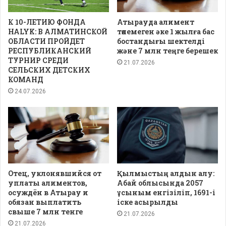
К 10-ЛЕТИЮ ФОНДА
Атырауда алимент
HALYK: В АЛМАТИНСКОЙ
төлемеген әке 1 жылға бас
ОБЛАСТИ ПРОЙДЕТ
бостандығы шектелді
РЕСПУБЛИКАНСКИЙ
және 7 млн теңге берешек
ТУРНИР СРЕДИ
21.07.2026
СЕЛЬСКИХ ДЕТСКИХ
КОМАНД
24.07.2026
Отец, уклонявшийся от
Қылмыстың алдын алу:
уплаты алиментов,
Абай облысында 2057
осуждён в Атырау и
ұсыным енгізіліп, 1691-і
обязан выплатить
іске асырылды
свыше 7 млн тенге
21.07.2026
21.07.2026