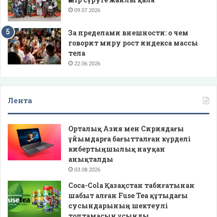
09.07.2026
За пределами внешности: о чем
говорит миру рост индекса массы
тела
22.06.2026
Лента
Орталық Азия мен Сириядағы
ұйымдарға бағытталған күрделі
кибертыңшылық науқан
анықталды
03.08.2026
Coca-Cola Қазақстан табиғатынан
шабыт алған Fuse Tea құтыдағы
сусындарының шектеулі
топтамасын ұсынды