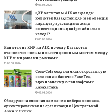
03.08.2026
ҚХР капиталы AIX алаңында:
неліктен Қазақстан ҚХР мен әлемдік
нарықтар арасындағы жаңа
инвестициялық көпірге айналып
келеді?
03.08.2026
Капитал из КНР на AIX: почему Казахстан
становится новым инвестиционным мостом между
КНР и мировыми рынками
03.08.2026
Coca-Cola создала лимитированную
коллекцию баночек Fuse Tea,
вдохновленную ланшафтами
Казахстана
03.08.2026
Обнаружена сложная кампания кибершпионажа,
ориентированная на организации Центральной
Азии и Сирии