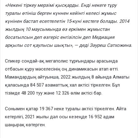
«Некені тіркеу мерзімі қысқарды. Енді некеге тұру
туралы өтініш берген күннен кейінгі келесі жұмыс
күнінен бастап есептелетін 15-күні кестеге болады. 2014
жылдың 10 маусымында өз еркімен жұмыстан
босатылсын деп өзгеріс енгізілсін деп Медиация
арқылы сот қаулысы шықты», — деді Зәуреш Сатхожина.
Спикер сондай-ақ мегаполис тұрғындары арасында
отбасын құру мәселесінің оң динамикасын атап өтті.
Мамандардың айтуынша, 2022 жылдың 8 айында Алматы
қаласында 84 507 азаматтық хал актісі тіркелген. Бұл
тізімде 48 200 туу және 12 326 өлім актісі бар.
Сонымен қатар 19 367 неке туралы актісі тіркелген. Айта
кетерлігі, 2021 жылы дәл осы кезеңде 16 952 адам
шаңырақ көтерген.