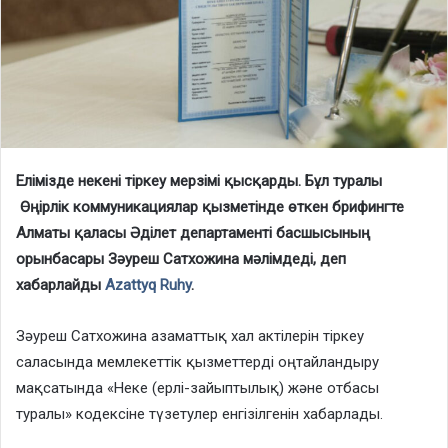
Елімізде некені тіркеу мерзімі қысқарды. Бұл туралы
Өңірлік коммуникациялар қызметінде өткен брифингте
Алматы қаласы Әділет департаменті басшысының
орынбасары Зәуреш Сатхожина мәлімдеді, деп
хабарлайды
Azattyq R
u
hy
.
Зәуреш Сатхожина азаматтық хал актілерін тіркеу
саласында мемлекеттік қызметтерді оңтайландыру
мақсатында «Неке (ерлі-зайыптылық) және отбасы
туралы» кодексіне түзетулер енгізілгенін хабарлады.