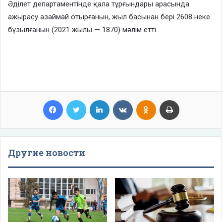
Әділет департаментінде қала тұрғындары арасында
ажырасу азаймай отырғанын, жыл басынан бері 2608 неке
бұзылғанын (2021 жылы — 1870) мәлім етті.
Facebook
Twitter
LinkedIn
VKontakte
Odnoklassniki
Print
Другие новости