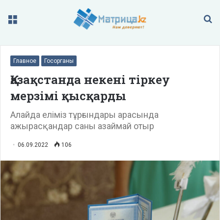
Меню
П
Главное
Госорганы
Қазақстанда некені тіркеу
мерзімі қысқарды
Алайда еліміз тұрғындары арасында
ажырасқандар саны азаймай отыр
06.09.2022
106