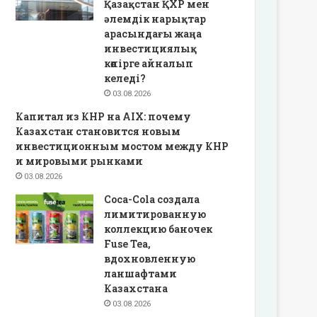
Қазақстан ҚХР мен
әлемдік нарықтар
арасындағы жаңа
инвестициялық
көпірге айналып
келеді?
03.08.2026
Капитал из КНР на AIX: почему
Казахстан становится новым
инвестиционным мостом между КНР
и мировыми рынками
03.08.2026
Coca-Cola создала
лимитированную
коллекцию баночек
Fuse Tea,
вдохновленную
ланшафтами
Казахстана
03.08.2026