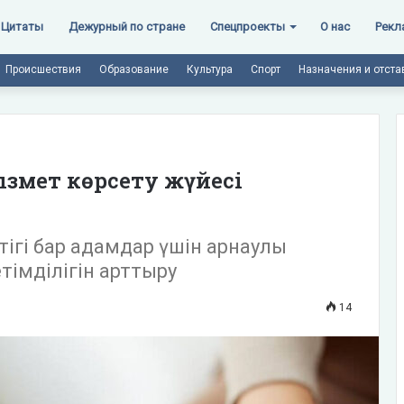
Цитаты
Дежурный по стране
Спецпроекты
О нас
Рекл
Происшествия
Образование
Культура
Спорт
Назначения и отста
ызмет көрсету жүйесі
ігі бар адамдар үшін арнаулы
тімділігін арттыру
14