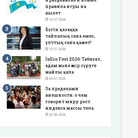
правила игры на
вылет
16.07.2026
Бүгін қазаққа
тайпалық сана емес,
ұлттық сана қажет!
10.07.2026
InEco Fest 2026: Табиғат,
адам және өмір сүруге
жайлы қала
09.07.2026
За пределами
внешности: о чем
говорит миру рост
индекса массы тела
22.06.2026