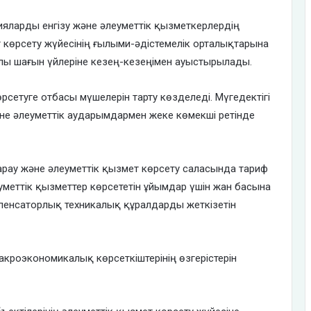
огияларды енгізу және әлеуметтік қызметкерлердің
ет көрсету жүйесінің ғылыми-әдістемелік орталықтарына
алы шағын үйлеріне кезең-кезеңімен ауыстырылады.
өрсетуге отбасы мүшелерін тарту көзделеді. Мүгедектігі
не әлеуметтік аударымдармен жеке көмекші ретінде
қарау және әлеуметтік қызмет көрсету саласында тариф
леуметтік қызметтер көрсететін ұйымдар үшін жан басына
мпенсаторлық техникалық құралдарды жеткізетін
 макроэкономикалық көрсеткіштерінің өзгерістерін