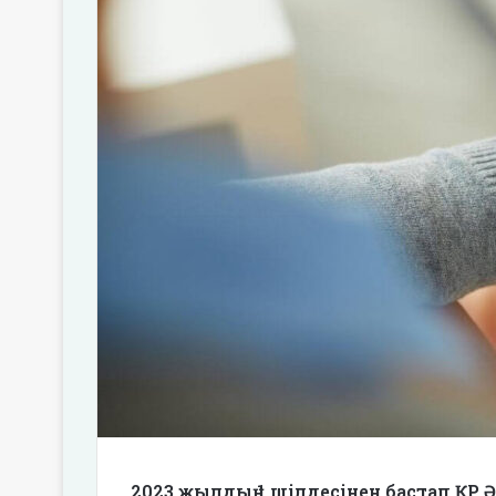
2023 жылдың 1 шілдесінен бастап ҚР Ә