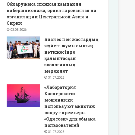
Обнаружена сложная кампания
кибершпионажа, ориентированная на
организации Центральной Азии и
Сирии
03.08.2026
Бизнес пен жастардың
жүйелі жұмысының
нәтижесінде
қалыптасқан
экологиялық
мәдениет
31.07.2026
«Лаборатория
Касперского»:
мошенники
используют ажиотаж
вокруг премьеры
«Одиссеи» для обмана
пользователей
31.07.2026