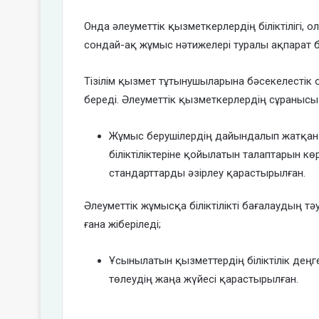
Онда әлеуметтік қызметкерлердің біліктілігі, о
сондай-ақ жұмыс нәтижелері туралы ақпарат 
Тізілім қызмет тұтынушыларына бәсекелестік 
береді. Әлеуметтік қызметкерлердің сұранысы
Жұмыс берушілердің дайындалып жатқан 
біліктіліктеріне қойылатын талаптарын кө
стандарттарды әзірлеу қарастырылған.
Әлеуметтік жұмысқа біліктілікті бағалаудың т
ғана жіберіледі;
Ұсынылатын қызметтердің біліктілік деңге
төлеудің жаңа жүйесі қарастырылған.