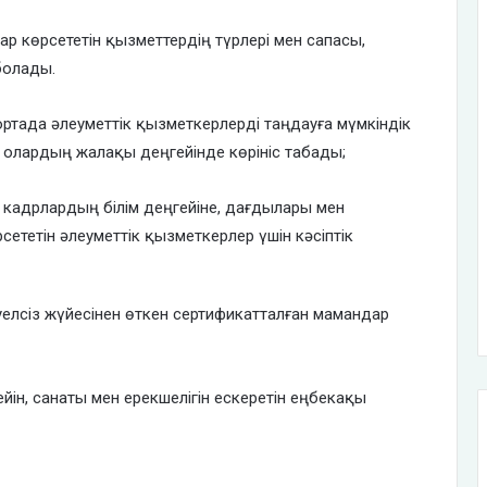
лар көрсететін қызметтердің түрлері мен сапасы,
болады.
ортада әлеуметтік қызметкерлерді таңдауға мүмкіндік
 олардың жалақы деңгейінде көрініс табады;
кадрлардың білім деңгейіне, дағдылары мен
рсететін әлеуметтік қызметкерлер үшін кәсіптік
әуелсіз жүйесінен өткен сертификатталған мамандар
йін, санаты мен ерекшелігін ескеретін еңбекақы