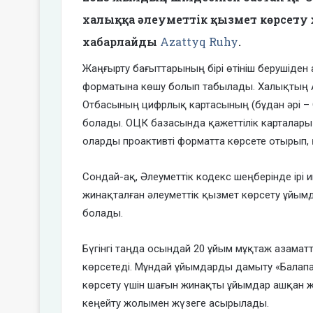
халыққа әлеуметтік қызмет көрсету 
хабарлайды
Azattyq Ruhy
.
Жаңғырту бағыттарының бірі өтініш берушіден 
форматына көшу болып табылады. Халықтың АӘҚ
Отбасының цифрлық картасының (бұдан әрі –
болады. ОЦК базасында қажеттілік карталар
оларды проактивті форматта көрсете отырып, 
Сондай-ақ, Әлеуметтік кодекс шеңберінде ірі
жинақталған әлеуметтік қызмет көрсету ұйы
болады.
Бүгінгі таңда осындай 20 ұйым мұқтаж азама
көрсетеді. Мұндай ұйымдарды дамыту «Балапа
көрсету үшін шағын жинақты ұйымдар ашқан ж
кеңейту жолымен жүзеге асырылады.