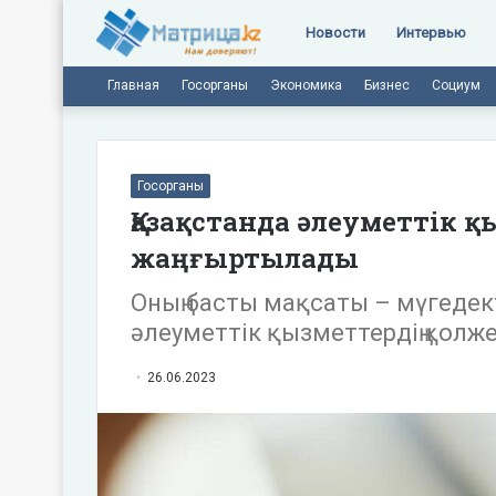
Новости
Интервью
Главная
Госорганы
Экономика
Бизнес
Социум
Госорганы
Қазақстанда әлеуметтік қ
жаңғыртылады
Оның басты мақсаты – мүгедект
әлеуметтік қызметтердің қолже
26.06.2023