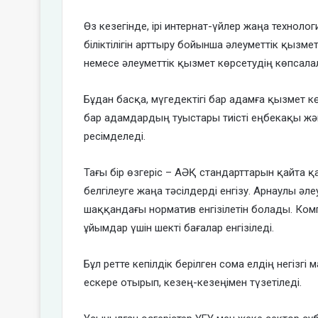
Өз кезегінде, ірі интернат-үйлер жаңа технол
біліктілігін арттыру бойынша әлеуметтік қызм
немесе әлеуметтік қызмет көрсетудің көпсал
Бұдан басқа, мүгедектігі бар адамға қызмет к
бар адамдардың туыстары тиісті еңбекақы жә
ресімделеді.
Тағы бір өзгеріс – АӘҚ стандарттарын қайта 
белгілеуге жаңа тәсілдерді енгізу. Арнаулы ә
шаққандағы норматив енгізілетін болады. Ко
ұйымдар үшін шекті бағалар енгізіледі.
Бұл ретте кепілдік берілген сома елдің негізгі
ескере отырып, кезең-кезеңімен түзетіледі.