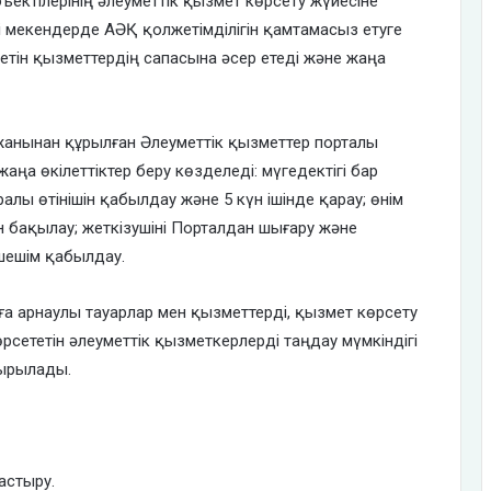
ъектілерінің әлеуметтік қызмет көрсету жүйесіне
і мекендерде АӘҚ қолжетімділігін қамтамасыз етуге
летін қызметтердің сапасына әсер етеді және жаңа
жанынан құрылған Әлеуметтік қызметтер порталы
аңа өкілеттіктер беру көзделеді: мүгедектігі бар
лы өтінішін қабылдау және 5 күн ішінде қарау; өнім
 бақылау; жеткізушіні Порталдан шығару және
 шешім қабылдау.
а арнаулы тауарлар мен қызметтерді, қызмет көрсету
сететін әлеуметтік қызметкерлерді таңдау мүмкіндігі
сырылады.
астыру.