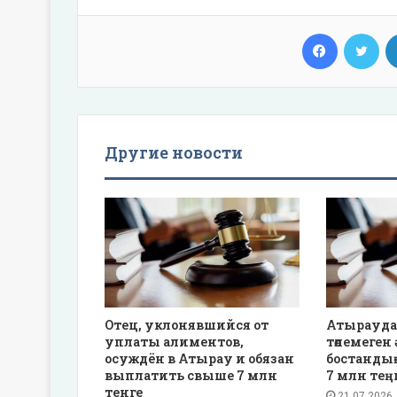
Facebook
Twi
Другие новости
Отец, уклонявшийся от
Атырауда
уплаты алиментов,
төлемеген 
осуждён в Атырау и обязан
бостанды
выплатить свыше 7 млн
7 млн тең
тенге
21.07.2026