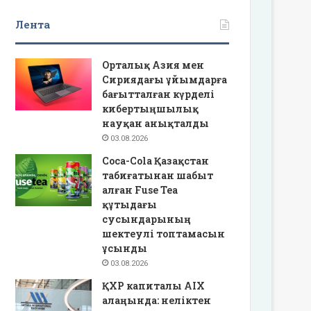
Лента
Орталық Азия мен
Сириядағы ұйымдарға
бағытталған күрделі
кибертыңшылық
науқан анықталды
03.08.2026
Coca-Cola Қазақстан
табиғатынан шабыт
алған Fuse Tea
құтыдағы
сусындарының
шектеулі топтамасын
ұсынды
03.08.2026
ҚХР капиталы AIX
алаңында: неліктен