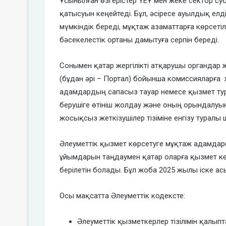
Ұсынылған өзгерістер ҮЕҰ мен жеке сектор суб
қатысуын кеңейтеді. Бұл, әсіресе ауылдық елд
мүмкіндік береді, мұқтаж азаматтарға көрсеті
бәсекелестік ортаны дамытуға серпін береді.
Сонымен қатар жергілікті атқарушы органдар 
(бұдан әрі – Портал) бойынша комиссияларға ж
адамдардың сапасыз тауар немесе қызмет тура
берушіге өтініш жолдау және оның орындалуын
жосықсыз жеткізушілер тізіміне енгізу туралы
Әлеуметтік қызмет көрсетуге мұқтаж адамдарғ
ұйымдарын таңдаумен қатар оларға қызмет көр
берілетін болады. Бұл жоба 2025 жылы іске а
Осы мақсатта Әлеуметтік кодексте:
Әлеуметтік қызметкерлер тізілімін қалыпт