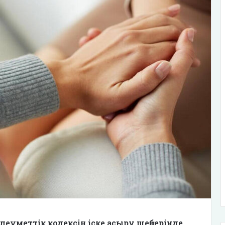
леуметтік кодексін іске асыру шеңберінде