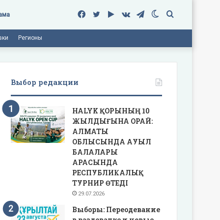
Facebook
Twitter
Google
vk.com
Telegram
Switch
Поиск
ама
вки
Регионы
Play
skin
Выбор редакции
HALYK ҚОРЫНЫҢ 10
ЖЫЛДЫҒЫНА ОРАЙ:
АЛМАТЫ
ОБЛЫСЫНДА АУЫЛ
БАЛАЛАРЫ
АРАСЫНДА
РЕСПУБЛИКАЛЫҚ
ТУРНИР ӨТЕДІ
29.07.2026
Выборы: Переодевание
в раздевалке и новые