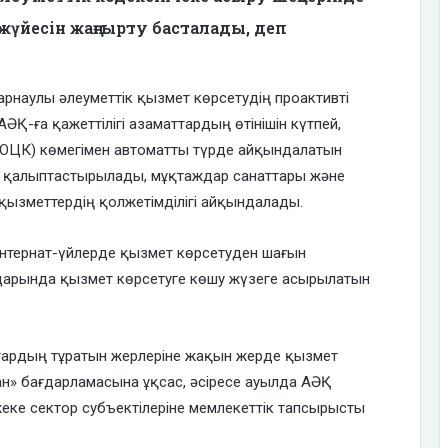
жүйесін жаңғырту басталады, деп
арнаулы әлеуметтік қызмет көрсетудің проактивті
-ға қажеттілігі азаматтардың өтінішін күтпей,
 ОЦК) көмегімен автоматты түрде айқындалатын
ы қалыптастырылады, мұқтаждар санаттары және
қызметтердің қолжетімділігі айқындалады.
 интернат-үйлерде қызмет көрсетуден шағын
мдарында қызмет көрсетуге көшу жүзеге асырылатын
ттардың тұратын жерлеріне жақын жерде қызмет
н» бағдарламасына ұқсас, әсіресе ауылда АӘҚ
еке сектор субъектілеріне мемлекеттік тапсырысты