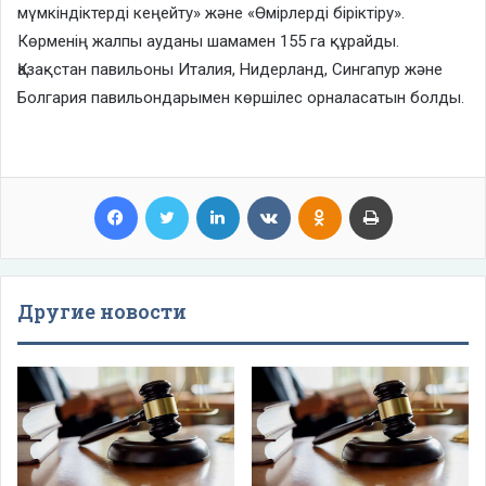
мүмкіндіктерді кеңейту» және «Өмірлерді біріктіру».
Көрменің жалпы ауданы шамамен 155 га құрайды.
Қазақстан павильоны Италия, Нидерланд, Сингапур және
Болгария павильондарымен көршілес орналасатын болды.
Facebook
Twitter
LinkedIn
VKontakte
Odnoklassniki
Print
Другие новости