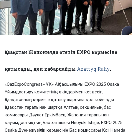
Қазақстан Жапонияда өтетін EXPO көрмесіне
қатысады, деп хабарлайды
Azattyq Ruhy
.
«QazExpoCongress» ҰК» АҚ басшылығы EXPO 2025 Osaka
Ұйымдастыру комитетінің өкілдерімен кездесіп,
Қазақстанның көрмеге қатысу шартына қол қойылды.
Қазақстан тарапынан шартқа Ұлттық секцияның бас
комиссары Дәулет Еркімбаев, Жапония тарапынан
қауымдастықтың Бас хатшысы Hiroyuki Ishige, EXPO 2025
Osaka Дүниежүзілік көрмесінің Бас комиссары Koji Haneda