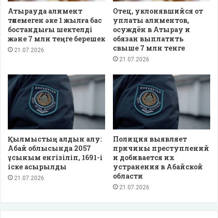
Атырауда алимент
Отец, уклонявшийся от
төлемеген әке 1 жылға бас
уплаты алиментов,
бостандығы шектелді
осуждён в Атырау и
және 7 млн теңге берешек
обязан выплатить
свыше 7 млн тенге
21.07.2026
21.07.2026
Қылмыстың алдын алу:
Полиция выявляет
Абай облысында 2057
причины преступлений
ұсыным енгізіліп, 1691-і
и добивается их
іске асырылды
устранения в Абайской
области
21.07.2026
21.07.2026