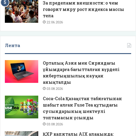
За пределами внешности: о чем
говорит миру рост индекса массы
тела
22.06.2026
Лента
Орталық Азия мен Сириядағы
ұйымдарға бағытталған күрделі
кибертыңшылық науқан
анықталды
03.08.2026
Coca-Cola Қазақстан табиғатынан
шабыт алған Fuse Tea құтыдағы
сусындарының шектеулі
топтамасын ұсынды
03.08.2026
ҚХР капиталы AIX алаңында: