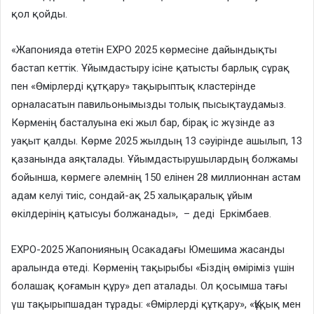
қол қойды.
«Жапонияда өтетін EXPO 2025 көрмесіне дайындықты
бастап кеттік. Ұйымдастыру ісіне қатысты барлық сұрақ
пен «Өмірлерді құтқару» тақырыптық кластерінде
орналасатын павильонымызды толық пысықтаудамыз.
Көрменің басталуына екі жыл бар, бірақ іс жүзінде аз
уақыт қалды. Көрме 2025 жылдың 13 сәуірінде ашылып, 13
қазанында аяқталады. Ұйымдастырушылардың болжамы
бойынша, көрмеге әлемнің 150 елінен 28 миллионнан астам
адам келуі тиіс, сондай-ақ 25 халықаралық ұйым
өкілдерінің қатысуы болжанады», – деді Еркімбаев.
EXPO-2025 Жапонияның Осакадағы Юмешима жасанды
аралында өтеді. Көрменің тақырыбы «Біздің өміріміз үшін
болашақ қоғамын құру» деп аталады. Ол қосымша тағы
үш тақырыпшадан тұрады: «Өмірлерді құтқару», «Құқық мен