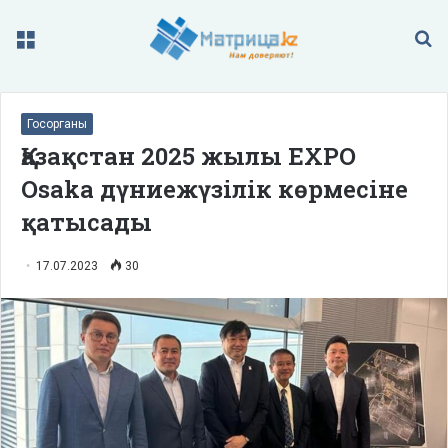
Меню
П
Госорганы
Қазақстан 2025 жылы ЕXPO
Osaka дүниежүзілік көрмесіне
қатысады
17.07.2023
30