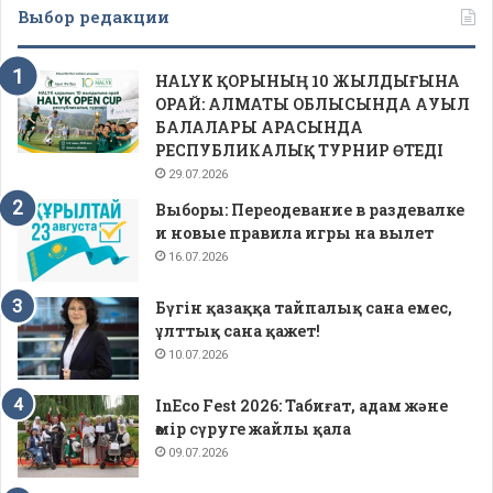
Выбор редакции
HALYK ҚОРЫНЫҢ 10 ЖЫЛДЫҒЫНА
ОРАЙ: АЛМАТЫ ОБЛЫСЫНДА АУЫЛ
БАЛАЛАРЫ АРАСЫНДА
РЕСПУБЛИКАЛЫҚ ТУРНИР ӨТЕДІ
29.07.2026
Выборы: Переодевание в раздевалке
и новые правила игры на вылет
16.07.2026
Бүгін қазаққа тайпалық сана емес,
ұлттық сана қажет!
10.07.2026
InEco Fest 2026: Табиғат, адам және
өмір сүруге жайлы қала
09.07.2026