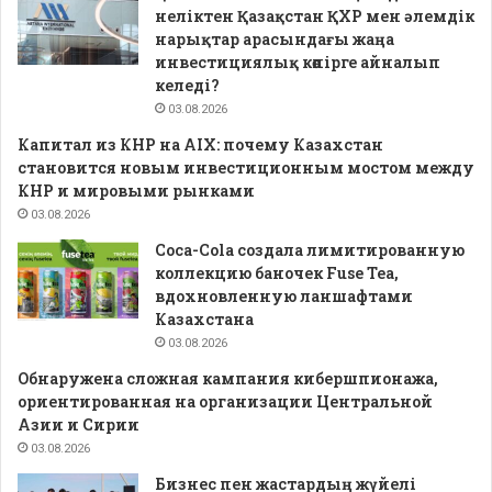
неліктен Қазақстан ҚХР мен әлемдік
нарықтар арасындағы жаңа
инвестициялық көпірге айналып
келеді?
03.08.2026
Капитал из КНР на AIX: почему Казахстан
становится новым инвестиционным мостом между
КНР и мировыми рынками
03.08.2026
Coca-Cola создала лимитированную
коллекцию баночек Fuse Tea,
вдохновленную ланшафтами
Казахстана
03.08.2026
Обнаружена сложная кампания кибершпионажа,
ориентированная на организации Центральной
Азии и Сирии
03.08.2026
Бизнес пен жастардың жүйелі