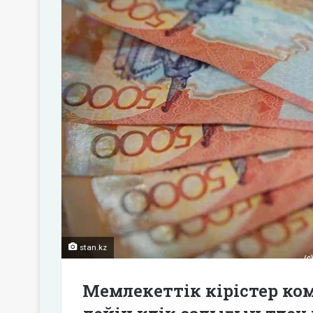
stan.kz
Мемлекеттік кірістер коми