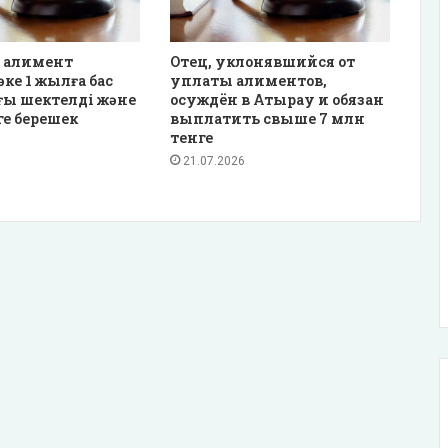
 алимент
Отец, уклонявшийся от
әке 1 жылға бас
уплаты алиментов,
ғы шектелді және
осуждён в Атырау и обязан
ге берешек
выплатить свыше 7 млн
тенге
21.07.2026