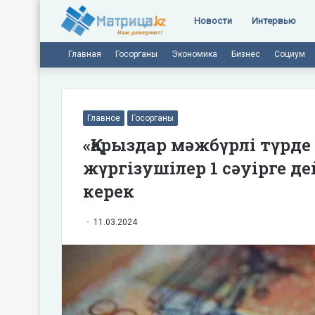
Новости
Интервью
Главная
Госорганы
Экономика
Бизнес
Социум
Главное
Госорганы
«Қарыздар мәжбүрлі түрде 
жүргізушілер 1 сәуірге д
керек
11.03.2024