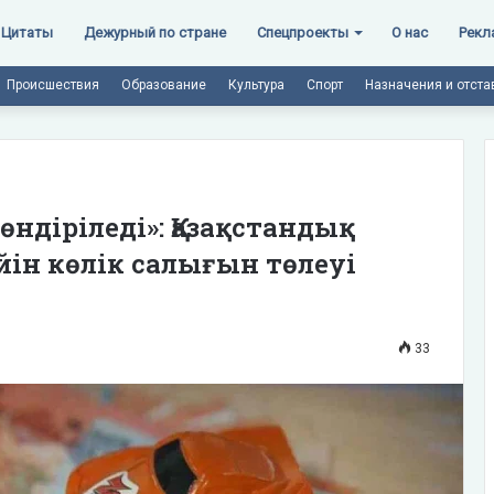
Цитаты
Дежурный по стране
Спецпроекты
О нас
Рекл
Происшествия
Образование
Культура
Спорт
Назначения и отста
өндіріледі»: Қазақстандық
ейін көлік салығын төлеуі
33