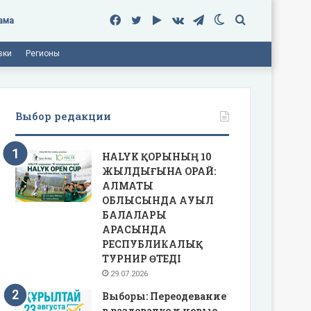
Facebook
Twitter
Google
vk.com
Telegram
Switch
Поиск
ама
вки
Регионы
Play
skin
Выбор редакции
HALYK ҚОРЫНЫҢ 10
ЖЫЛДЫҒЫНА ОРАЙ:
АЛМАТЫ
ОБЛЫСЫНДА АУЫЛ
БАЛАЛАРЫ
АРАСЫНДА
РЕСПУБЛИКАЛЫҚ
ТУРНИР ӨТЕДІ
29.07.2026
Выборы: Переодевание
в раздевалке и новые