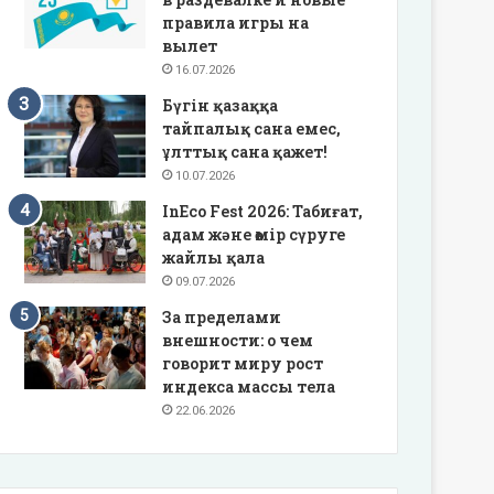
правила игры на
вылет
16.07.2026
Бүгін қазаққа
тайпалық сана емес,
ұлттық сана қажет!
10.07.2026
InEco Fest 2026: Табиғат,
адам және өмір сүруге
жайлы қала
09.07.2026
За пределами
внешности: о чем
говорит миру рост
индекса массы тела
22.06.2026