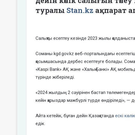
дейін көлік салығын төлеу
туралы
Stan.kz
ақпарат а
Салықты есептеу кезінде 2023 жылы қолданыста
Соманы kgd.gov.kz веб-порталындағы есептегіш
қосымшасында дербес есептеуге болады. Сома
«Kaspi Bank» АҚ және «Халық Банкі» АҚ мобил
түрінде жіберіледі.
«2024 жылдың 2 сәуірінен бастап төлемегендер
кейін қарыздар мәжбүрлі түрде өндіріледі», — 
Айта кетейік, бұған дейін Қазақстанда
ескі көлі
едік.