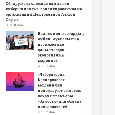
Обнаружена сложная кампания
кибершпионажа, ориентированная на
организации Центральной Азии и
Сирии
03.08.2026
Бизнес пен жастардың
жүйелі жұмысының
нәтижесінде
қалыптасқан
экологиялық
мәдениет
31.07.2026
«Лаборатория
Касперского»:
мошенники
используют ажиотаж
вокруг премьеры
«Одиссеи» для обмана
пользователей
31.07.2026