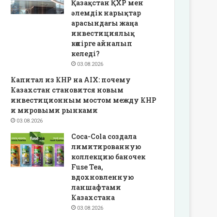
Қазақстан ҚХР мен
әлемдік нарықтар
арасындағы жаңа
инвестициялық
көпірге айналып
келеді?
03.08.2026
Капитал из КНР на AIX: почему
Казахстан становится новым
инвестиционным мостом между КНР
и мировыми рынками
03.08.2026
Coca-Cola создала
лимитированную
коллекцию баночек
Fuse Tea,
вдохновленную
ланшафтами
Казахстана
03.08.2026