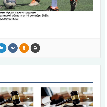
tter
LinkedIn
VKontakte
Odnoklassniki
Print