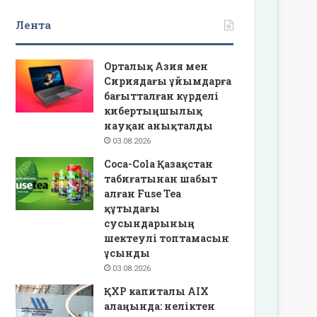
Лента
Орталық Азия мен
Сириядағы ұйымдарға
бағытталған күрделі
кибертыңшылық
науқан анықталды
03.08.2026
Coca-Cola Қазақстан
табиғатынан шабыт
алған Fuse Tea
құтыдағы
сусындарының
шектеулі топтамасын
ұсынды
03.08.2026
ҚХР капиталы AIX
алаңында: неліктен