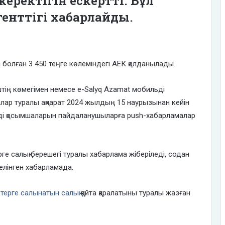
 керектігін ескертті. Бұл
генттігі хабарлайды.
 болған 3 450 теңге көлеміндегі АЕК қолданылады.
тің көмегімен немесе e-Salyq Azamat мобильді
лар туралы ақпарат 2024 жылдың 15 наурызынан кейін
ьді қосымшаларын пайдаланушыларға push-хабарламалар
ге салық берешегі туралы хабарлама жіберіледі, содан
делінген хабарламада.
ктерге салынатын салық
қайта қаралатыны туралы жазған