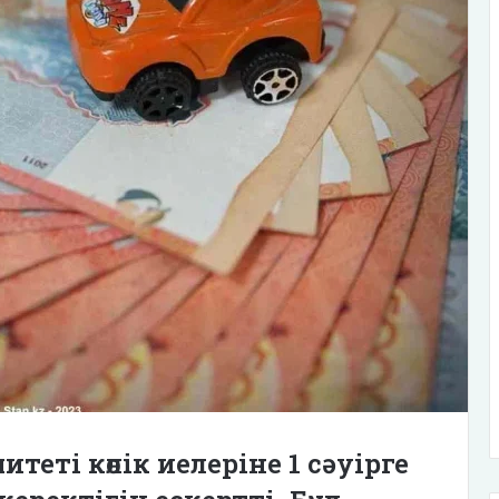
теті көлік иелеріне 1 сәуірге