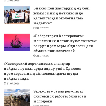
03.08.2026
Бизнес пен жастардың жүйелі
жұмысының нәтижесінде
қалыптасқан экологиялық
мәдениет
31.07.2026
«Лаборатория Касперского»:
мошенники используют ажиотаж
вокруг премьеры «Одиссеи» для
обмана пользователей
31.07.2026
«Касперский зертханасы»: алаяқтар
пайдаланушыларды алдау үшін Одиссея
премьерасының айналасындағы шуды
пайдаланады
31.07.2026
Экокультура как результат
системной работы бизнеса и
молодежи