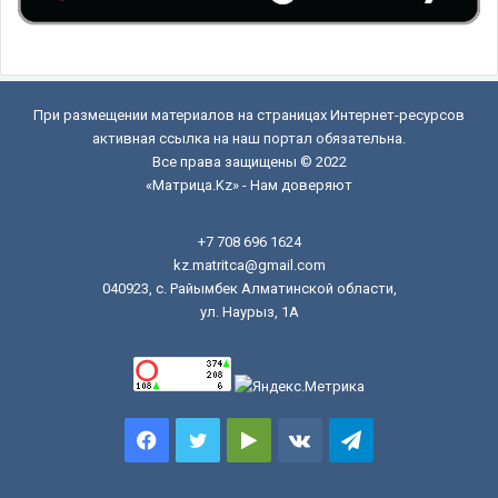
При размещении материалов на страницах Интернет-ресурсов
активная ссылка на наш портал обязательна.
Все права защищены © 2022
«Матрица.Kz» - Нам доверяют
+7 708 696 1624
kz.matritca@gmail.com
040923, с. Райымбек Алматинской области,
ул. Наурыз, 1А
Facebook
Twitter
Google
vk.com
Telegram
Play