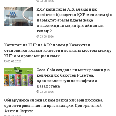
03.08.2026
ҚХР капиталы AIX алаңында:
неліктен Қазақстан ҚХР мен әлемдік
нарықтар арасындағы жаңа
инвестициялық көпірге айналып
келеді?
03.08.2026
Капитал из КНР на AIX: почему Казахстан
становится новым инвестиционным мостом между
КНР и мировыми рынками
03.08.2026
Coca-Cola создала лимитированную
коллекцию баночек Fuse Tea,
вдохновленную ланшафтами
Казахстана
03.08.2026
Обнаружена сложная кампания кибершпионажа,
ориентированная на организации Центральной
Азии и Сирии