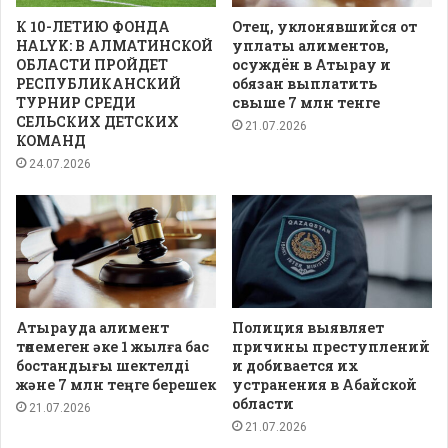
К 10-ЛЕТИЮ ФОНДА
Отец, уклонявшийся от
HALYK: В АЛМАТИНСКОЙ
уплаты алиментов,
ОБЛАСТИ ПРОЙДЕТ
осуждён в Атырау и
РЕСПУБЛИКАНСКИЙ
обязан выплатить
ТУРНИР СРЕДИ
свыше 7 млн тенге
СЕЛЬСКИХ ДЕТСКИХ
21.07.2026
КОМАНД
24.07.2026
Атырауда алимент
Полиция выявляет
төлемеген әке 1 жылға бас
причины преступлений
бостандығы шектелді
и добивается их
және 7 млн теңге берешек
устранения в Абайской
области
21.07.2026
21.07.2026