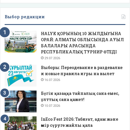
Выбор редакции
HALYK ҚОРЫНЫҢ 10 ЖЫЛДЫҒЫНА
ОРАЙ: АЛМАТЫ ОБЛЫСЫНДА АУЫЛ
БАЛАЛАРЫ АРАСЫНДА
РЕСПУБЛИКАЛЫҚ ТУРНИР ӨТЕДІ
29.07.2026
Выборы: Переодевание в раздевалке
и новые правила игры на вылет
16.07.2026
Бүгін қазаққа тайпалық сана емес,
ұлттық сана қажет!
10.07.2026
InEco Fest 2026: Табиғат, адам және
өмір сүруге жайлы қала