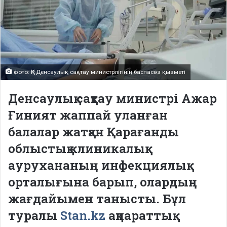
фото: ҚР Денсаулық сақтау министрлігінің баспасөз қызметі
Денсаулық сақтау министрі Ажар
Ғиният жаппай уланған
балалар жатқан Қарағанды
облыстық клиникалық
аурухананың инфекциялық
орталығына барып, олардың
жағдайымен танысты. Бұл
туралы
Stan.kz
ақпараттық