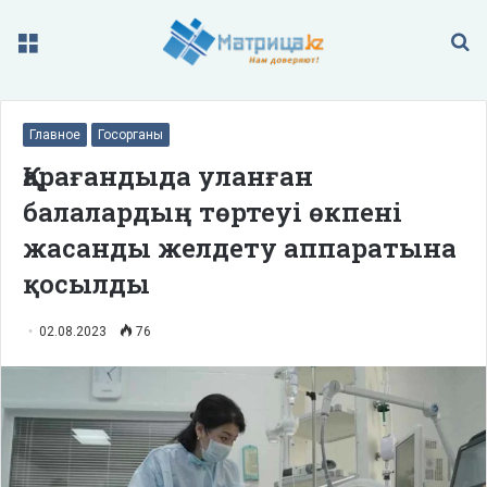
Меню
П
Главное
Госорганы
Қарағандыда уланған
балалардың төртеуі өкпені
жасанды желдету аппаратына
қосылды
02.08.2023
76