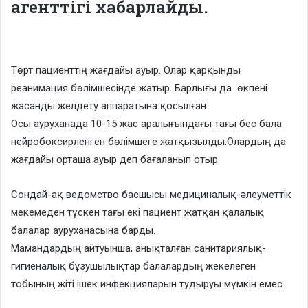
агенттігі хабарлайды.
Төрт пациенттің жағдайы ауыр. Олар қарқынды
реанимация бөлімшесінде жатыр. Барлығы да өкпені
жасанды желдету аппаратына қосылған.
Осы ауруханада 10-15 жас аралығындағы тағы бес бала
нейробоксирленген бөлімшеге жатқызылды.Олардың да
жағдайы орташа ауыр деп бағаланып отыр.
Сондай-ақ ведомство басшысы медициналық-әлеуметтік
мекемеден түскен тағы екі пациент жатқан қалалық
балалар ауруханасына барды.
Мамандардың айтуынша, анықталған санитариялық-
гигиеналық бұзушылықтар балалардың жекелеген
тобының жіті ішек инфекцияларын тудыруы мүмкін емес.