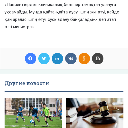
«Пациенттердегі клиникалық белгілер тамақтан улануға
ұқсамайды. Мұнда қайта-қайта құсу, іштің жиі өтуі, кейде
қан аралас іштің өтуі, сусыздану байқалады»,- деп атап
өтті министрлік.
Facebook
Twitter
LinkedIn
VKontakte
Odnoklassniki
Print
Другие новости