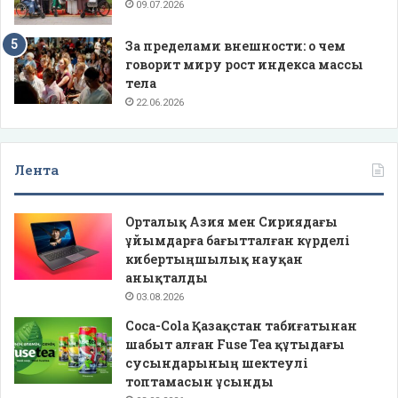
09.07.2026
За пределами внешности: о чем
говорит миру рост индекса массы
тела
22.06.2026
Лента
Орталық Азия мен Сириядағы
ұйымдарға бағытталған күрделі
кибертыңшылық науқан
анықталды
03.08.2026
Coca-Cola Қазақстан табиғатынан
шабыт алған Fuse Tea құтыдағы
сусындарының шектеулі
топтамасын ұсынды