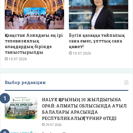
Қазақстан Азиядағы ең ірі
Бүгін қазаққа тайпалық
телевизиялық
сана емес, ұлттық сана
алаңдардың бірінде
қажет!
таныстырылды
10.07.2026
15.07.2026
Выбор редакции
HALYK ҚОРЫНЫҢ 10 ЖЫЛДЫҒЫНА
ОРАЙ: АЛМАТЫ ОБЛЫСЫНДА АУЫЛ
БАЛАЛАРЫ АРАСЫНДА
РЕСПУБЛИКАЛЫҚ ТУРНИР ӨТЕДІ
29.07.2026