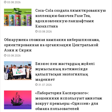
03.08.2026
Coca-Cola создала лимитированную
коллекцию баночек Fuse Tea,
вдохновленную ланшафтами
Казахстана
03.08.2026
Обнаружена сложная кампания кибершпионажа,
ориентированная на организации Центральной
Азии и Сирии
03.08.2026
Бизнес пен жастардың жүйелі
жұмысының нәтижесінде
қалыптасқан экологиялық
мәдениет
31.07.2026
«Лаборатория Касперского»:
мошенники используют ажиотаж
вокруг премьеры «Одиссеи» для
обмана пользователей