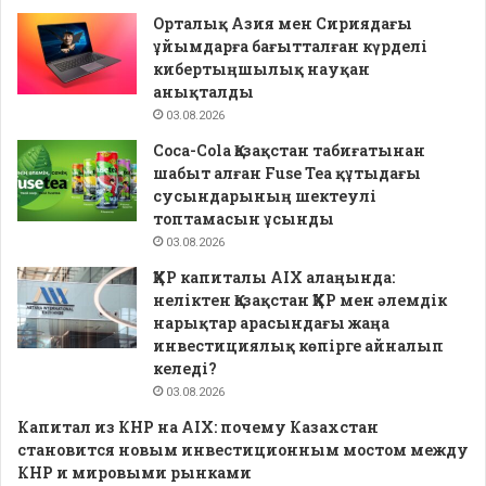
Орталық Азия мен Сириядағы
ұйымдарға бағытталған күрделі
кибертыңшылық науқан
анықталды
03.08.2026
Coca-Cola Қазақстан табиғатынан
шабыт алған Fuse Tea құтыдағы
сусындарының шектеулі
топтамасын ұсынды
03.08.2026
ҚХР капиталы AIX алаңында:
неліктен Қазақстан ҚХР мен әлемдік
нарықтар арасындағы жаңа
инвестициялық көпірге айналып
келеді?
03.08.2026
Капитал из КНР на AIX: почему Казахстан
становится новым инвестиционным мостом между
КНР и мировыми рынками