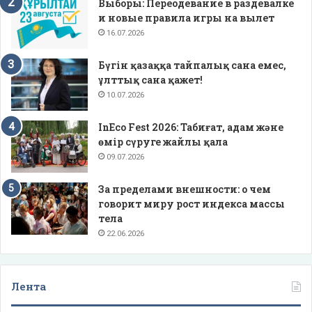
Выборы: Переодевание в раздевалке
и новые правила игры на вылет
16.07.2026
Бүгін қазаққа тайпалық сана емес,
ұлттық сана қажет!
10.07.2026
InEco Fest 2026: Табиғат, адам және
өмір сүруге жайлы қала
09.07.2026
За пределами внешности: о чем
говорит миру рост индекса массы
тела
22.06.2026
Лента