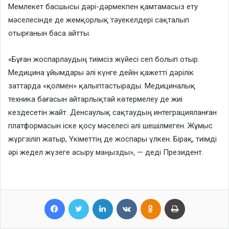
Мемлекет басшысы дәрі-дәрмекпен қамтамасыз ету
мәселесінде де жемқорлық тәуекелдері сақталып
отырғанын баса айтты.
«Бұған жоспарлаудың тиімсіз жүйесі сеп болып отыр.
Медицина ұйымдары әлі күнге дейін қажетті дәрілік
заттарда «қолмен» қалыптастырады. Медициналық
техника бағасын айтарлықтай көтермелеу де жиі
кездесетін жайт. Денсаулық сақтаудың интеграцияланған
платформасын іске қосу мәселесі әлі шешілмеген. Жұмыс
жүргзіліп жатыр, Үкіметтің де жоспары үлкен. Бірақ, тиімді
әрі жедел жүзеге асыру маңызды», — деді Президент.
Facebook
Twitter
LinkedIn
VKontakte
Odnoklassniki
Print