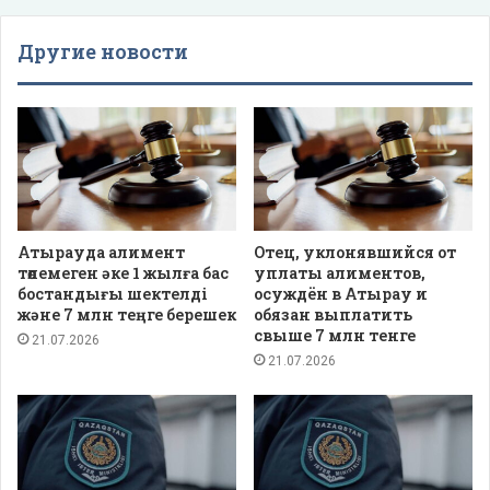
Другие новости
Атырауда алимент
Отец, уклонявшийся от
төлемеген әке 1 жылға бас
уплаты алиментов,
бостандығы шектелді
осуждён в Атырау и
және 7 млн теңге берешек
обязан выплатить
свыше 7 млн тенге
21.07.2026
21.07.2026