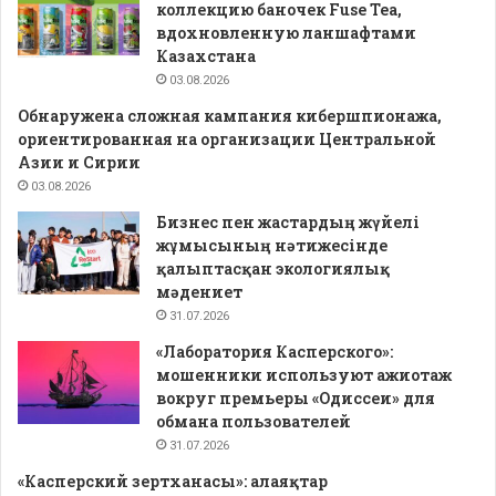
коллекцию баночек Fuse Tea,
вдохновленную ланшафтами
Казахстана
03.08.2026
Обнаружена сложная кампания кибершпионажа,
ориентированная на организации Центральной
Азии и Сирии
03.08.2026
Бизнес пен жастардың жүйелі
жұмысының нәтижесінде
қалыптасқан экологиялық
мәдениет
31.07.2026
«Лаборатория Касперского»:
мошенники используют ажиотаж
вокруг премьеры «Одиссеи» для
обмана пользователей
31.07.2026
«Касперский зертханасы»: алаяқтар