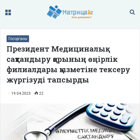
Меню
П
Госорганы
Президент Медициналық
сақтандыру қорының өңірлік
филиалдары қызметіне тексеру
жүргізуді тапсырды
19.04.2023
22