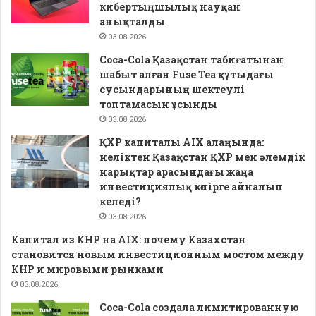
кибертыңшылық науқан
анықталды
03.08.2026
Coca-Cola Қазақстан табиғатынан
шабыт алған Fuse Tea құтыдағы
сусындарының шектеулі
топтамасын ұсынды
03.08.2026
ҚХР капиталы AIX алаңында:
неліктен Қазақстан ҚХР мен әлемдік
нарықтар арасындағы жаңа
инвестициялық көпірге айналып
келеді?
03.08.2026
Капитал из КНР на AIX: почему Казахстан
становится новым инвестиционным мостом между
КНР и мировыми рынками
03.08.2026
Coca-Cola создала лимитированную