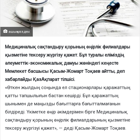
ашық көзден
Медициналық сақтандыру қорының өңірлік филиалдары
қызметіне тексеру жүргізу қажет. Бұл туралы еліміздің
әлеуметтік-экономикалық дамуы жөніндегі кеңесте
Мемлекет басшысы Қасым-Жомарт Тоқаев айтты, деп
хабарлайды ҚазАқпарат тілшісі.
«Өткен жылдың соңында ел стационарлары қаражаттың
қатты тапшылығын бастан кешірді. Бұл қаражаттың
шынымен де маңызды бағыттарға бағытталмағанын
білдіреді. Үкіметке өңір әкімдерімен бірге Медициналық
сақтандыру қорының өңірлік филиалдарының қызметіне
тексеру жүргізуі қажет», — деді Қасым-Жомарт Тоқаев.