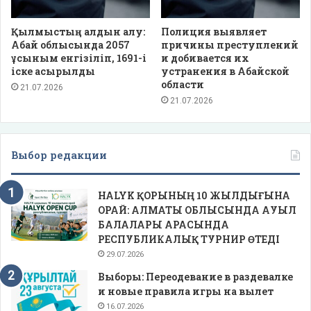
Қылмыстың алдын алу:
Полиция выявляет
Абай облысында 2057
причины преступлений
ұсыным енгізіліп, 1691-і
и добивается их
іске асырылды
устранения в Абайской
области
21.07.2026
21.07.2026
Выбор редакции
HALYK ҚОРЫНЫҢ 10 ЖЫЛДЫҒЫНА
ОРАЙ: АЛМАТЫ ОБЛЫСЫНДА АУЫЛ
БАЛАЛАРЫ АРАСЫНДА
РЕСПУБЛИКАЛЫҚ ТУРНИР ӨТЕДІ
29.07.2026
Выборы: Переодевание в раздевалке
и новые правила игры на вылет
16.07.2026