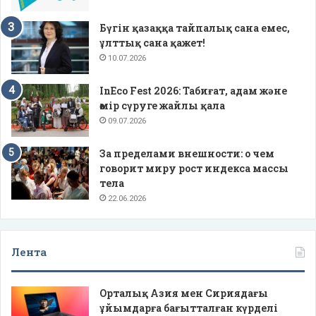
Бүгін қазаққа тайпалық сана емес,
ұлттық сана қажет!
10.07.2026
InEco Fest 2026: Табиғат, адам және
өмір сүруге жайлы қала
09.07.2026
За пределами внешности: о чем
говорит миру рост индекса массы
тела
22.06.2026
Лента
Орталық Азия мен Сириядағы
ұйымдарға бағытталған күрделі