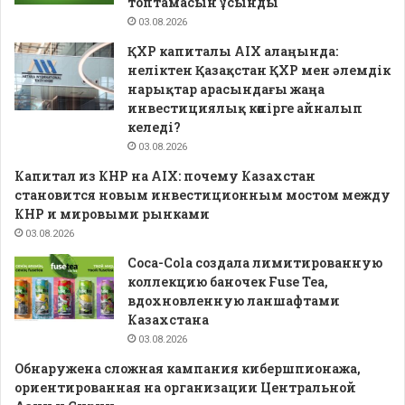
топтамасын ұсынды
03.08.2026
ҚХР капиталы AIX алаңында:
неліктен Қазақстан ҚХР мен әлемдік
нарықтар арасындағы жаңа
инвестициялық көпірге айналып
келеді?
03.08.2026
Капитал из КНР на AIX: почему Казахстан
становится новым инвестиционным мостом между
КНР и мировыми рынками
03.08.2026
Coca-Cola создала лимитированную
коллекцию баночек Fuse Tea,
вдохновленную ланшафтами
Казахстана
03.08.2026
Обнаружена сложная кампания кибершпионажа,
ориентированная на организации Центральной