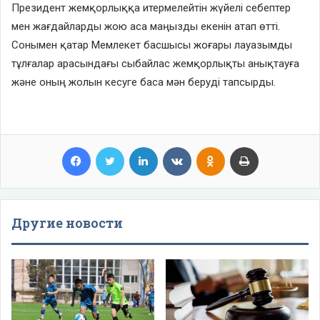
Президент жемқорлыққа итермелейтін жүйелі себептер
мен жағдайларды жою аса маңызды екенін атап өтті.
Сонымен қатар Мемлекет басшысы жоғары лауазымды
тұлғалар арасындағы сыбайлас жемқорлықты анықтауға
және оның жолын кесуге баса мән беруді тапсырды.
Facebook
Twitter
LinkedIn
VKontakte
Odnoklassniki
Print
Другие новости