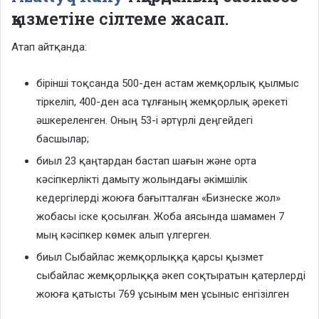
қызметіне сілтеме жасап.
Атап айтқанда:
бірінші тоқсанда 500-ден астам жемқорлық қылмыс
тіркеліп, 400-ден аса тұлғаның жемқорлық әрекеті
әшкереленген. Оның 53-і әртүрлі деңгейдегі
басшылар;
биыл 23 қаңтардан бастап шағын және орта
кәсіпкерлікті дамыту жолындағы әкімшілік
кедергілерді жоюға бағытталған «Бизнеске жол»
жобасы іске қосылған. Жоба аясында шамамен 7
мың кәсіпкер көмек алып үлгерген.
биыл Сыбайлас жемқорлыққа қарсы қызмет
сыбайлас жемқорлыққа әкеп соқтыратын қатерлерді
жоюға қатысты 769 ұсыным мен ұсыныс енгізілген