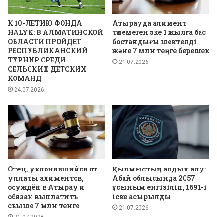
К 10-ЛЕТИЮ ФОНДА
Атырауда алимент
HALYK: В АЛМАТИНСКОЙ
төлемеген әке 1 жылға бас
ОБЛАСТИ ПРОЙДЕТ
бостандығы шектелді
РЕСПУБЛИКАНСКИЙ
және 7 млн теңге берешек
ТУРНИР СРЕДИ
21.07.2026
СЕЛЬСКИХ ДЕТСКИХ
КОМАНД
24.07.2026
Отец, уклонявшийся от
Қылмыстың алдын алу:
уплаты алиментов,
Абай облысында 2057
осуждён в Атырау и
ұсыным енгізіліп, 1691-і
обязан выплатить
іске асырылды
свыше 7 млн тенге
21.07.2026
21.07.2026