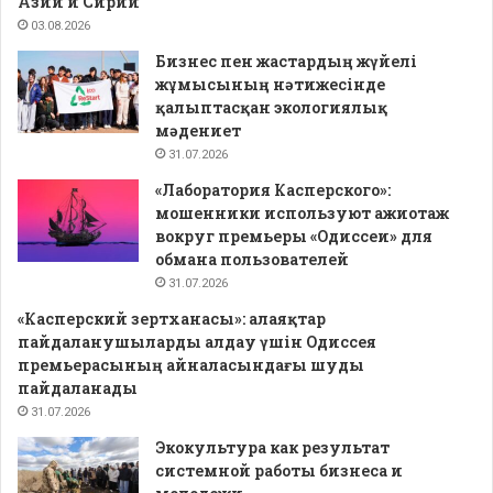
Азии и Сирии
03.08.2026
Бизнес пен жастардың жүйелі
жұмысының нәтижесінде
қалыптасқан экологиялық
мәдениет
31.07.2026
«Лаборатория Касперского»:
мошенники используют ажиотаж
вокруг премьеры «Одиссеи» для
обмана пользователей
31.07.2026
«Касперский зертханасы»: алаяқтар
пайдаланушыларды алдау үшін Одиссея
премьерасының айналасындағы шуды
пайдаланады
31.07.2026
Экокультура как результат
системной работы бизнеса и