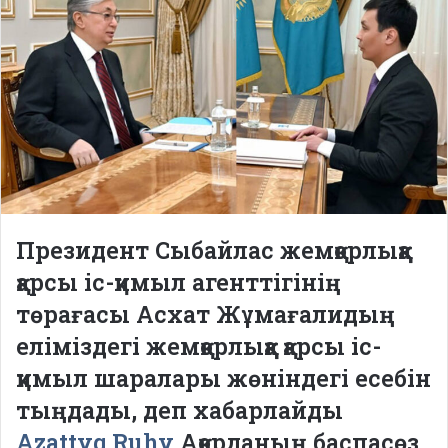
Президент Сыбайлас жемқорлыққа
қарсы іс-қимыл агенттігінің
төрағасы Асхат Жұмағалидың
еліміздегі жемқорлыққа қарсы іс-
қимыл шаралары жөніндегі есебін
тыңдады, деп хабарлайды
Azattyq Ruhy
Ақорданың баспасөз