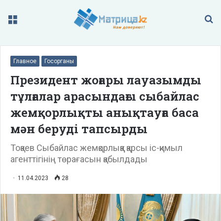
Меню
П
Главное
Госорганы
Президент жоғары лауазымды
тұлғалар арасындағы сыбайлас
жемқорлықты анықтауға баса
мән беруді тапсырды
Тоқаев Сыбайлас жемқорлыққа қарсы іс-қимыл
агенттігінің төрағасын қабылдады
11.04.2023
28