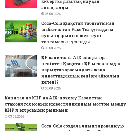
кибертыңшылық науқан
анықталды
03.08.2026
Coca-Cola Қазақстан табиғатынан
шабыт алған Fuse Tea құтыдағы
сусындарының шектеулі
топтамасын ұсынды
03.08.2026
ҚХР капиталы AIX алаңында:
неліктен Қазақстан ҚХР мен әлемдік
нарықтар арасындағы жаңа
инвестициялық көпірге айналып
келеді?
03.08.2026
Капитал из КНР на AIX: почему Казахстан
становится новым инвестиционным мостом между
КНР и мировыми рынками
03.08.2026
Coca-Cola создала лимитированную