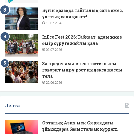
Бүгін қазаққа тайпалық сана емес,
ұлттық сана қажет!
10.07.2026
InEco Fest 2026: Табиғат, адам және
өмір сүруге жайлы қала
09.07.2026
За пределами внешности: о чем
говорит миру рост индекса массы
тела
22.06.2026
Лента
Орталық Азия мен Сириядағы
ұйымдарға бағытталған күрделі