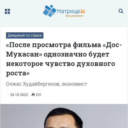
Меню
П
Дежурный по стране
«После просмотра фильма «Дос-
Мукасан» однозначно будет
некоторое чувство духовного
роста»
Олжас Худайбергенов, экономист
26.10.2022
231