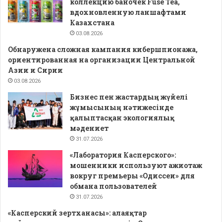
коллекцию баночек Fuse Tea,
вдохновленную ланшафтами
Казахстана
03.08.2026
Обнаружена сложная кампания кибершпионажа,
ориентированная на организации Центральной
Азии и Сирии
03.08.2026
Бизнес пен жастардың жүйелі
жұмысының нәтижесінде
қалыптасқан экологиялық
мәдениет
31.07.2026
«Лаборатория Касперского»:
мошенники используют ажиотаж
вокруг премьеры «Одиссеи» для
обмана пользователей
31.07.2026
«Касперский зертханасы»: алаяқтар