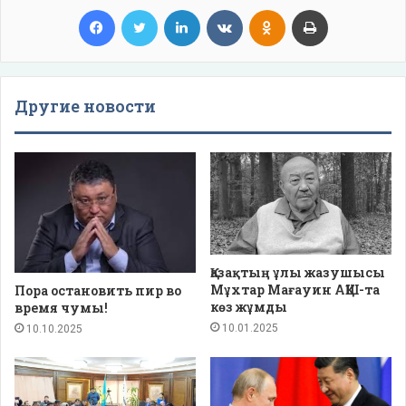
Facebook
Twitter
LinkedIn
VKontakte
Odnoklassniki
Print
Другие новости
Қазақтың ұлы жазушысы
Мұхтар Мағауин АҚШ-та
Пора остановить пир во
көз жұмды
время чумы!
10.01.2025
10.10.2025