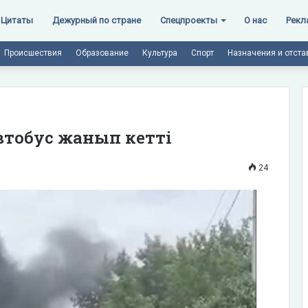
Цитаты
Дежурный по стране
Спецпроекты
О нас
Рекл
Происшествия
Образование
Культура
Спорт
Назначения и отста
автобус жанып кетті
24