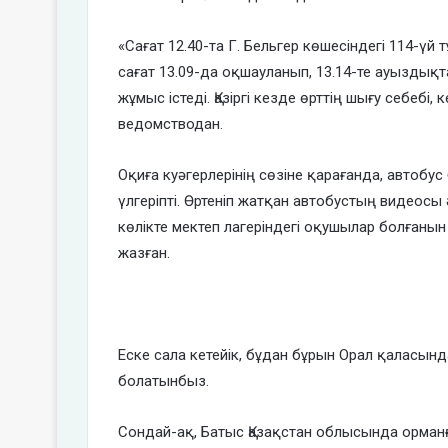
«Сағат 12.40-та Г. Бельгер көшесіндегі 114-үй
сағат 13.09-да оқшауланып, 13.14-те ауыздықт
жұмыс істеді. Қазіргі кезде өрттің шығу себебі
ведомстводан.
Оқиға куәгерлерінің сөзіне қарағанда, автоб
үлгеріпті. Өртеніп жатқан автобустың видеос
көлікте мектеп лагеріндегі оқушылар болған
жазған.
Еске сала кетейік, бұдан бұрын Орал қаласын
болатынбыз.
Сондай-ақ, Батыс Қазақстан облысында орманғ