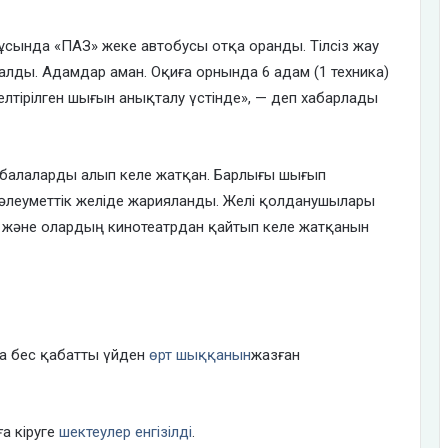
 тұсында «ПАЗ» жеке автобусы отқа оранды. Тілсіз жау
алды. Адамдар аман. Оқиға орнында 6 адам (1 техника)
, келтірілген шығын анықталу үстінде», — деп хабарлады
ус балаларды алып келе жатқан. Барлығы шығып
ы әлеуметтік желіде жарияланды. Желі қолданушылары
ын және олардың кинотеатрдан қайтып келе жатқанын
да бес қабатты үйден
өрт шыққанын
жазған
а кіруге
шектеулер енгізілді
.