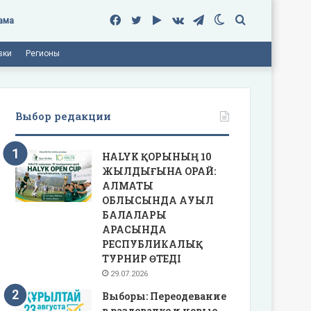
Facebook
Twitter
Google
vk.com
Telegram
Switch
Поиск
ама
вки
Регионы
Play
skin
Выбор редакции
HALYK ҚОРЫНЫҢ 10
ЖЫЛДЫҒЫНА ОРАЙ:
АЛМАТЫ
ОБЛЫСЫНДА АУЫЛ
БАЛАЛАРЫ
АРАСЫНДА
РЕСПУБЛИКАЛЫҚ
ТУРНИР ӨТЕДІ
29.07.2026
Выборы: Переодевание
в раздевалке и новые