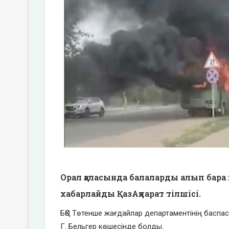
Орал қаласында балаларды алып бара 
хабарлайды ҚазАқпарат тілшісі.
БҚО Төтенше жағдайлар департаментінің баспас
Г. Бельгер көшесінде болды.