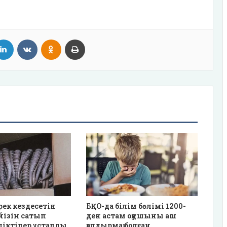
tter
LinkedIn
VKontakte
Odnoklassniki
Print
рек кездесетін
БҚО-да білім бөлімі 1200-
үйізін сатып
ден астам оқушыны аш
діктілер ұсталды
қалдырмақ болған