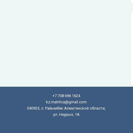
+7 708 696 1624
kz.matritca@gmail.com
040923, с. Райымбек Алматинской области,
ул. Наурыз, 1А