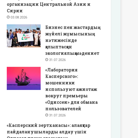
организации Центральной Азии и
Сирии
03.08.2026
Бизнес пен жастардың
жүйелі жұмысының
нәтижесінде
қалыптасқан
экологиялық мәдениет
31.07.2026
«Лаборатория
Касперского»:
мошенники
используют ажиотаж
вокруг премьеры
«Одиссеи» для обмана
пользователей
31.07.2026
«Касперский зертханасы»: алаяқтар
пайдаланушыларды алдау үшін