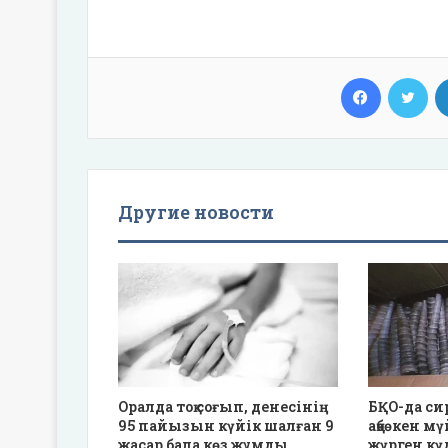
Facebook
Twi
Другие новости
Оралда тоқ соғып, денесінің
БҚО-да си
95 пайызын күйік шалған 9
ақбөкен м
жасар бала көз жұмды
жүрген кү