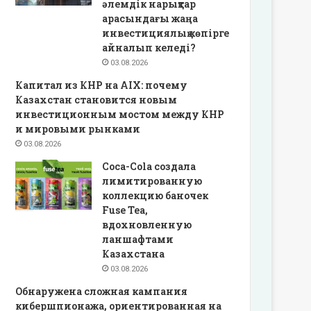
әлемдік нарықтар
арасындағы жаңа
инвестициялық көпірге
айналып келеді?
03.08.2026
Капитал из КНР на AIX: почему
Казахстан становится новым
инвестиционным мостом между КНР
и мировыми рынками
03.08.2026
Coca-Cola создала
лимитированную
коллекцию баночек
Fuse Tea,
вдохновленную
ланшафтами
Казахстана
03.08.2026
Обнаружена сложная кампания
кибершпионажа, ориентированная на