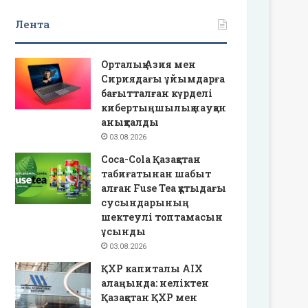
Лента
Орталық Азия мен
Сириядағы ұйымдарға
бағытталған күрделі
кибертыңшылық науқан
анықталды
03.08.2026
Coca-Cola Қазақстан
табиғатынан шабыт
алған Fuse Tea құтыдағы
сусындарының
шектеулі топтамасын
ұсынды
03.08.2026
ҚХР капиталы AIX
алаңында: неліктен
Қазақстан ҚХР мен