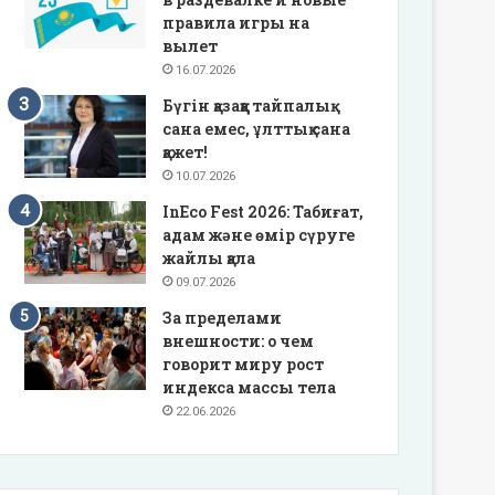
правила игры на
вылет
16.07.2026
Бүгін қазаққа тайпалық
сана емес, ұлттық сана
қажет!
10.07.2026
InEco Fest 2026: Табиғат,
адам және өмір сүруге
жайлы қала
09.07.2026
За пределами
внешности: о чем
говорит миру рост
индекса массы тела
22.06.2026