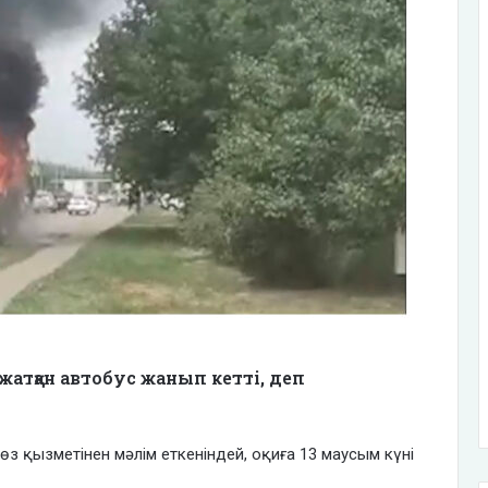
жатқан автобус жанып кетті, деп
өз қызметінен мәлім еткеніндей, оқиға 13 маусым күні