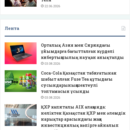
22.06.2026
Лента
Орталық Азия мен Сириядағы
ұйымдарға бағытталған күрделі
кибертыңшылық науқан анықталды
03.08.2026
Coca-Cola Қазақстан табиғатынан
шабыт алған Fuse Tea құтыдағы
сусындарының шектеулі
топтамасын ұсынды
03.08.2026
ҚХР капиталы AIX алаңында:
неліктен Қазақстан ҚХР мен әлемдік
нарықтар арасындағы жаңа
инвестициялық көпірге айналып