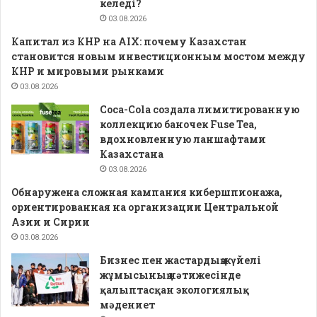
келеді?
03.08.2026
Капитал из КНР на AIX: почему Казахстан
становится новым инвестиционным мостом между
КНР и мировыми рынками
03.08.2026
Coca-Cola создала лимитированную
коллекцию баночек Fuse Tea,
вдохновленную ланшафтами
Казахстана
03.08.2026
Обнаружена сложная кампания кибершпионажа,
ориентированная на организации Центральной
Азии и Сирии
03.08.2026
Бизнес пен жастардың жүйелі
жұмысының нәтижесінде
қалыптасқан экологиялық
мәдениет