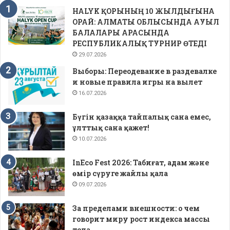
HALYK ҚОРЫНЫҢ 10 ЖЫЛДЫҒЫНА
ОРАЙ: АЛМАТЫ ОБЛЫСЫНДА АУЫЛ
БАЛАЛАРЫ АРАСЫНДА
РЕСПУБЛИКАЛЫҚ ТУРНИР ӨТЕДІ
29.07.2026
Выборы: Переодевание в раздевалке
и новые правила игры на вылет
16.07.2026
Бүгін қазаққа тайпалық сана емес,
ұлттық сана қажет!
10.07.2026
InEco Fest 2026: Табиғат, адам және
өмір сүруге жайлы қала
09.07.2026
За пределами внешности: о чем
говорит миру рост индекса массы
тела