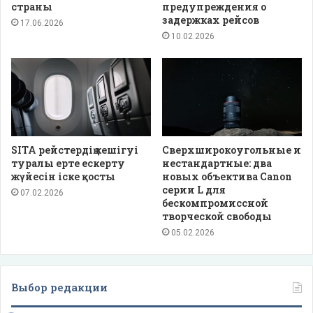
страны
предупреждения о
задержках рейсов
17.06.2026
10.02.2026
SITA рейстердің кешігуі
Сверхширокоугольные и
туралы ерте ескерту
нестандартные: два
жүйесін іске қосты
новых объектива Canon
серии L для
07.02.2026
бескомпромиссной
творческой свободы
05.02.2026
Выбор редакции