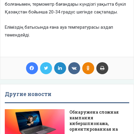
болғанымен, термометр бағандары күндізгі уақытта бүкіл
Қазақстан бойынша 20-34 градус шегінде сақталады.
Еліміздің батысында ғана ауа температурасы аздап
төмендейді.
Facebook
Twitter
LinkedIn
VKontakte
Odnoklassniki
Print
Другие новости
Обнаружена сложная
кампания
кибершпионажа,
ориентированная на