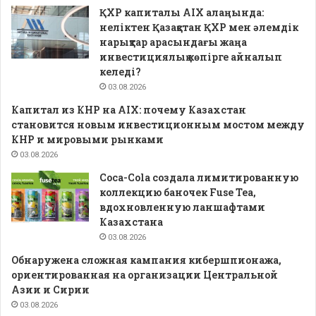
ҚХР капиталы AIX алаңында:
неліктен Қазақстан ҚХР мен әлемдік
нарықтар арасындағы жаңа
инвестициялық көпірге айналып
келеді?
03.08.2026
Капитал из КНР на AIX: почему Казахстан
становится новым инвестиционным мостом между
КНР и мировыми рынками
03.08.2026
Coca-Cola создала лимитированную
коллекцию баночек Fuse Tea,
вдохновленную ланшафтами
Казахстана
03.08.2026
Обнаружена сложная кампания кибершпионажа,
ориентированная на организации Центральной
Азии и Сирии
03.08.2026