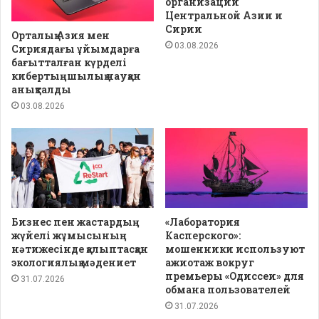
организации
Центральной Азии и
Сирии
Орталық Азия мен
03.08.2026
Сириядағы ұйымдарға
бағытталған күрделі
кибертыңшылық науқан
анықталды
03.08.2026
Бизнес пен жастардың
«Лаборатория
жүйелі жұмысының
Касперского»:
нәтижесінде қалыптасқан
мошенники используют
экологиялық мәдениет
ажиотаж вокруг
премьеры «Одиссеи» для
31.07.2026
обмана пользователей
31.07.2026