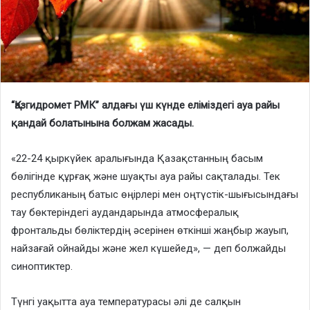
“Қазгидромет РМК” алдағы үш күнде еліміздегі ауа райы
қандай болатынына болжам жасады.
«22-24 қыркүйек аралығында Қазақстанның басым
бөлігінде құрғақ және шуақты ауа райы сақталады. Тек
республиканың батыс өңірлері мен оңтүстік-шығысындағы
тау бөктеріндегі аудандарында атмосфералық
фронтальды бөліктердің әсерінен өткінші жаңбыр жауып,
найзағай ойнайды және жел күшейед», — деп болжайды
синоптиктер.
Түнгі уақытта ауа температурасы әлі де салқын