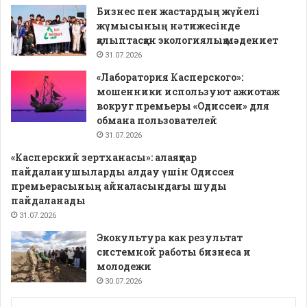
Бизнес пен жастардың жүйелі
жұмысының нәтижесінде
қалыптасқан экологиялық мәдениет
31.07.2026
«Лаборатория Касперского»:
мошенники используют ажиотаж
вокруг премьеры «Одиссеи» для
обмана пользователей
31.07.2026
«Касперский зертханасы»: алаяқтар
пайдаланушыларды алдау үшін Одиссея
премьерасының айналасындағы шуды
пайдаланады
31.07.2026
Экокультура как результат
системной работы бизнеса и
молодежи
30.07.2026