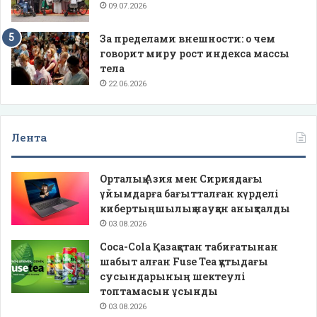
09.07.2026
За пределами внешности: о чем
говорит миру рост индекса массы
тела
22.06.2026
Лента
Орталық Азия мен Сириядағы
ұйымдарға бағытталған күрделі
кибертыңшылық науқан анықталды
03.08.2026
Coca-Cola Қазақстан табиғатынан
шабыт алған Fuse Tea құтыдағы
сусындарының шектеулі
топтамасын ұсынды
03.08.2026