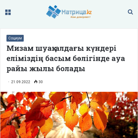
Меню
П
Социум
Мизам шуақ: алдағы күндері
еліміздің басым бөлігінде ауа
райы жылы болады
21.09.2022
30