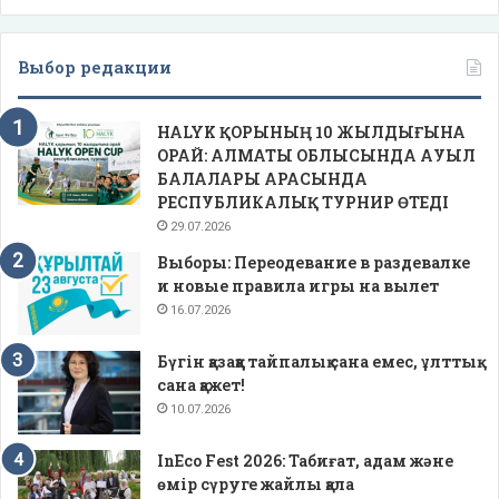
Выбор редакции
HALYK ҚОРЫНЫҢ 10 ЖЫЛДЫҒЫНА
ОРАЙ: АЛМАТЫ ОБЛЫСЫНДА АУЫЛ
БАЛАЛАРЫ АРАСЫНДА
РЕСПУБЛИКАЛЫҚ ТУРНИР ӨТЕДІ
29.07.2026
Выборы: Переодевание в раздевалке
и новые правила игры на вылет
16.07.2026
Бүгін қазаққа тайпалық сана емес, ұлттық
сана қажет!
10.07.2026
InEco Fest 2026: Табиғат, адам және
өмір сүруге жайлы қала