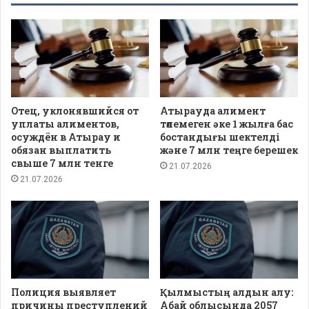
Отец, уклонявшийся от
Атырауда алимент
уплаты алиментов,
төлемеген әке 1 жылға бас
осуждён в Атырау и
бостандығы шектелді
обязан выплатить
және 7 млн теңге берешек
свыше 7 млн тенге
21.07.2026
21.07.2026
Полиция выявляет
Қылмыстың алдын алу:
причины преступлений
Абай облысында 2057