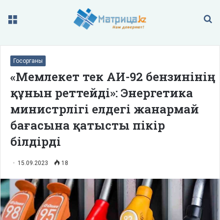
Меню
П
Госорганы
«Мемлекет тек АИ-92 бензинінің
құнын реттейді»: Энергетика
министрлігі елдегі жанармай
бағасына қатысты пікір
білдірді
15.09.2023
18