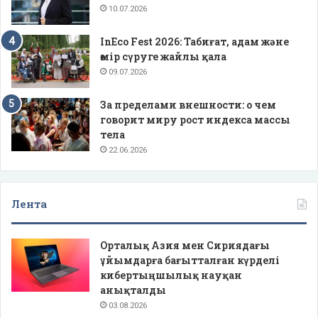
10.07.2026
InEco Fest 2026: Табиғат, адам және
өмір сүруге жайлы қала
09.07.2026
За пределами внешности: о чем
говорит миру рост индекса массы
тела
22.06.2026
Лента
Орталық Азия мен Сириядағы
ұйымдарға бағытталған күрделі
кибертыңшылық науқан
анықталды
03.08.2026