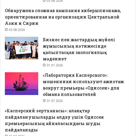
03.08.2026
Обнаружена сложная кампания кибершпионажа,
ориентированная на организации Центральной
Азии и Сирии
03.08.2026
Бизнес пен жастардың жүйелі
жұмысының нәтижесінде
қалыптасқан экологиялық
мәдениет
31.07.2026
«Лаборатория Касперского»:
мошенники используют ажиотаж
вокруг премьеры «Одиссеи» для
обмана пользователей
31.07.2026
«Касперский зертханасы»: алаяқтар
пайдаланушыларды алдау үшін Одиссея
премьерасының айналасындағы шуды
пайдаланады