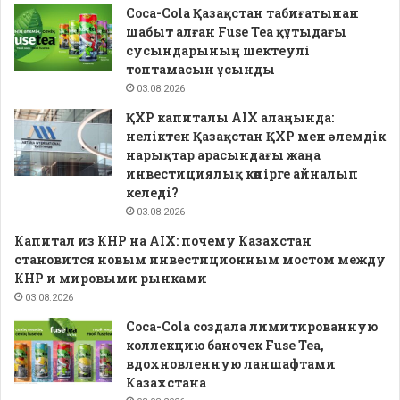
Coca-Cola Қазақстан табиғатынан
шабыт алған Fuse Tea құтыдағы
сусындарының шектеулі
топтамасын ұсынды
03.08.2026
ҚХР капиталы AIX алаңында:
неліктен Қазақстан ҚХР мен әлемдік
нарықтар арасындағы жаңа
инвестициялық көпірге айналып
келеді?
03.08.2026
Капитал из КНР на AIX: почему Казахстан
становится новым инвестиционным мостом между
КНР и мировыми рынками
03.08.2026
Coca-Cola создала лимитированную
коллекцию баночек Fuse Tea,
вдохновленную ланшафтами
Казахстана