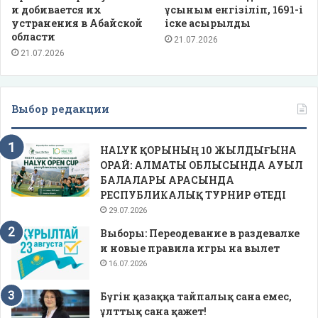
и добивается их
ұсыным енгізіліп, 1691-і
устранения в Абайской
іске асырылды
области
21.07.2026
21.07.2026
Выбор редакции
HALYK ҚОРЫНЫҢ 10 ЖЫЛДЫҒЫНА
ОРАЙ: АЛМАТЫ ОБЛЫСЫНДА АУЫЛ
БАЛАЛАРЫ АРАСЫНДА
РЕСПУБЛИКАЛЫҚ ТУРНИР ӨТЕДІ
29.07.2026
Выборы: Переодевание в раздевалке
и новые правила игры на вылет
16.07.2026
Бүгін қазаққа тайпалық сана емес,
ұлттық сана қажет!