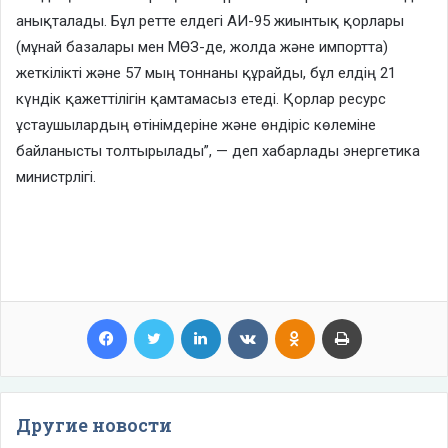
анықталады. Бұл ретте елдегі АИ-95 жиынтық қорлары
(мұнай базалары мен МӨЗ-де, жолда және импортта)
жеткілікті және 57 мың тоннаны құрайды, бұл елдің 21
күндік қажеттілігін қамтамасыз етеді. Қорлар ресурс
ұстаушылардың өтінімдеріне және өндіріс көлеміне
байланысты толтырылады”, — деп хабарлады энергетика
министрлігі.
Facebook
Twitter
LinkedIn
VKontakte
Odnoklassniki
Print
Другие новости