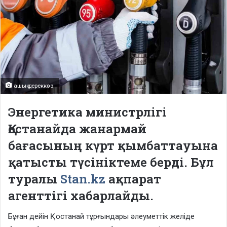
ашық дереккөз
Энергетика министрлігі
Қостанайда жанармай
бағасының күрт қымбаттауына
қатысты түсініктеме берді. Бұл
туралы
Stan.kz
ақпарат
агенттігі хабарлайды.
Бұған дейін Қостанай тұрғындары әлеуметтік желіде