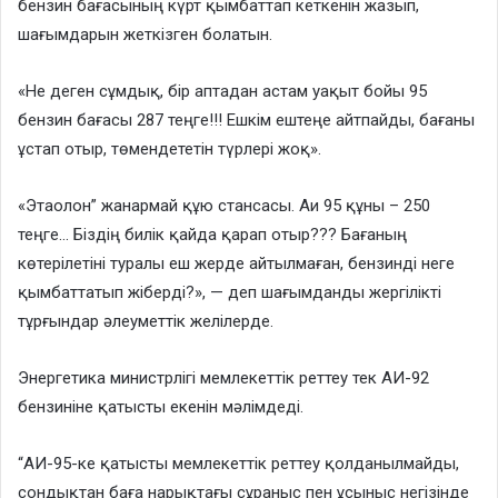
бензин бағасының күрт қымбаттап кеткенін жазып,
шағымдарын жеткізген болатын.
«Не деген сұмдық, бір аптадан астам уақыт бойы 95
бензин бағасы 287 теңге!!! Ешкім ештеңе айтпайды, бағаны
ұстап отыр, төмендететін түрлері жоқ».
«Этаолон” жанармай құю стансасы. Аи 95 құны – 250
теңге… Біздің билік қайда қарап отыр??? Бағаның
көтерілетіні туралы еш жерде айтылмаған, бензинді неге
қымбаттатып жіберді?», — деп шағымданды жергілікті
тұрғындар әлеуметтік желілерде.
Энергетика министрлігі мемлекеттік реттеу тек АИ-92
бензиніне қатысты екенін мәлімдеді.
“АИ-95-ке қатысты мемлекеттік реттеу қолданылмайды,
сондықтан баға нарықтағы сұраныс пен ұсыныс негізінде