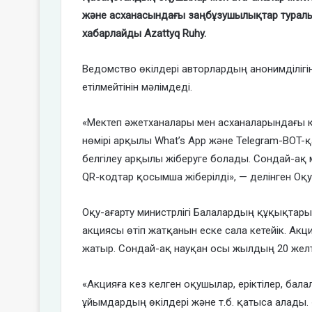
және асханасындағы заңбұзушылықтар туралы О
хабарлайды Azattyq Ruhy.
Ведомство өкілдері авторлардың анонимділігіне
етілмейтінін мәлімдеді.
«Мектеп әжетханалары мен асханаларындағы ке
нөмірі арқылы What’s App және Telegram-BOT-қа
белгілеу арқылы жіберуге болады. Сондай-ақ м
QR-кодтар қосымша жіберілді», — делінген Оқу
Оқу-ағарту министрлігі Балалардың құқықтары
акциясы өтіп жатқанын еске сала кетейік. Акц
жатыр. Сондай-ақ науқан осы жылдың 20 жел
«Акцияға кез келген оқушылар, еріктілер, балала
ұйымдардың өкілдері және т.б. қатыса алады.