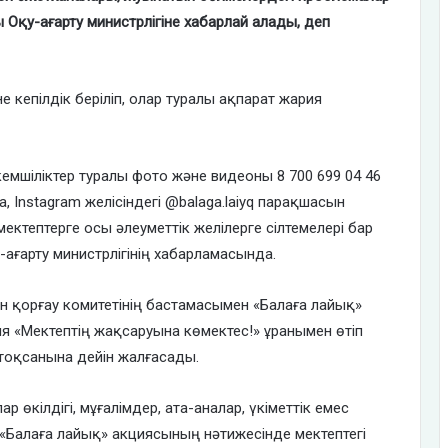
қу-ағарту министрлігіне хабарлай алады, деп
 кепілдік беріліп, олар туралы ақпарат жария
мшіліктер туралы фото және видеоны 8 700 699 04 46
, Instagram желісіндегі @balaga.laiyq парақшасын
ектептерге осы әлеуметтік желілерге сілтемелері бар
-ағарту министрлігінің хабарламасында.
н қорғау комитетінің бастамасымен «Балаға лайық»
ия «Мектептің жақсаруына көмектес!» ұранымен өтіп
тоқсанына дейін жалғасады.
р өкілдігі, мұғалімдер, ата-аналар, үкіметтік емес
 «Балаға лайық» акциясының нәтижесінде мектептегі