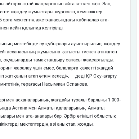
ы айтарлықтай жақсарғанын айта кеткен жөн. Заң
пте жөндеу жұмыстары жүргізіліп, кемшіліктер
орта мектептің әжетханасындағы кабиналар ата-
нен кейін қалыпқа келтірілді.
лының мектебінде су құбырлары ауыстырылып, жөндеу
цейі асханасының жұмысына қатысты түскен өтініштен
ліп, оқушыларды тамақтандыру сапасы жақсартылды.
оринг жазалау үшін емес, балаларға қажетті жағдай
ліп жатқанын атап өткім келеді», — деді ҚР Оқу-ағарту
омитетінің төрағасы Насымжан Оспанова.
ері мен асханаларының жағдайы туралы барлығы 1 000-
асында Астана мен Алматы қалаларының, Алматы,
ары мен ата-аналары бар. Әрбір өтінішті облыстық
ліктерді мектептердің өзі анықтап, жояды.