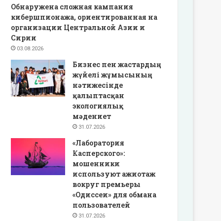
Обнаружена сложная кампания
кибершпионажа, ориентированная на
организации Центральной Азии и
Сирии
03.08.2026
Бизнес пен жастардың
жүйелі жұмысының
нәтижесінде
қалыптасқан
экологиялық
мәдениет
31.07.2026
«Лаборатория
Касперского»:
мошенники
используют ажиотаж
вокруг премьеры
«Одиссеи» для обмана
пользователей
31.07.2026