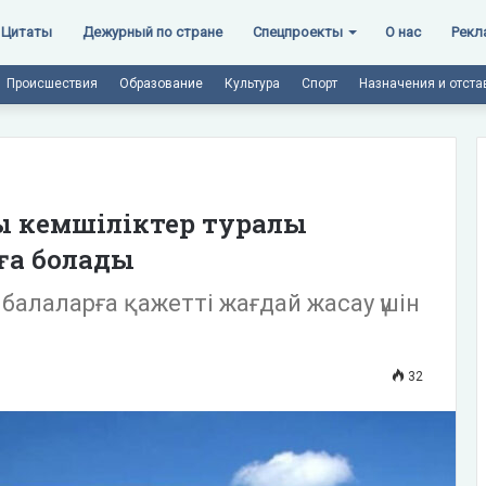
Цитаты
Дежурный по стране
Спецпроекты
О нас
Рекл
Происшествия
Образование
Культура
Спорт
Назначения и отста
ы кемшіліктер туралы
ға болады
 балаларға қажетті жағдай жасау үшін
32