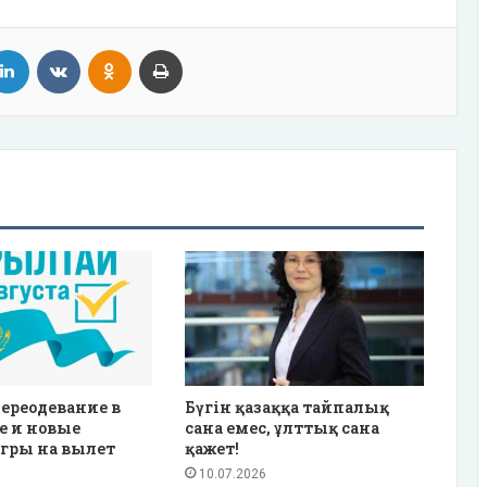
tter
LinkedIn
VKontakte
Odnoklassniki
Print
ереодевание в
Бүгін қазаққа тайпалық
е и новые
сана емес, ұлттық сана
гры на вылет
қажет!
10.07.2026