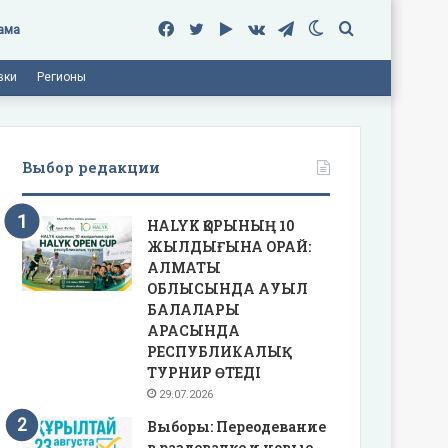
Facebook
Twitter
Google
vk.com
Telegram
Switch
Поиск
ама
вки
Регионы
Play
skin
Выбор редакции
HALYK ҚОРЫНЫҢ 10
ЖЫЛДЫҒЫНА ОРАЙ:
АЛМАТЫ
ОБЛЫСЫНДА АУЫЛ
БАЛАЛАРЫ
АРАСЫНДА
РЕСПУБЛИКАЛЫҚ
ТУРНИР ӨТЕДІ
29.07.2026
Выборы: Переодевание
в раздевалке и новые