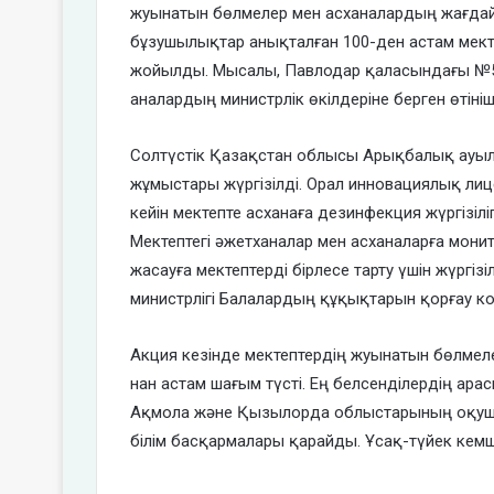
жуынатын бөлмелер мен асханалардың жағдай
бұзушылықтар анықталған 100-ден астам мекте
жойылды. Мысалы, Павлодар қаласындағы №5 
аналардың министрлік өкілдеріне берген өтініші
Солтүстік Қазақстан облысы Арықбалық ауы
жұмыстары жүргізілді. Орал инновациялық ли
кейін мектепте асханаға дезинфекция жүргізі
Мектептегі әжетханалар мен асханаларға монит
жасауға мектептерді бірлесе тарту үшін жүргізі
министрлігі Балалардың құқықтарын қорғау к
Акция кезінде мектептердің жуынатын бөлмел
нан астам шағым түсті. Ең белсенділердің ар
Ақмола және Қызылорда облыстарының оқушыл
білім басқармалары қарайды. Ұсақ-түйек кемші