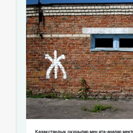
Қазақстандық оқушылар мен ата-аналар мект