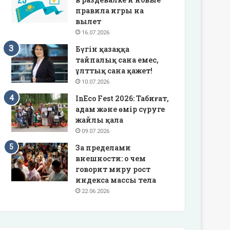
правила игры на
вылет
16.07.2026
Бүгін қазаққа
тайпалық сана емес,
ұлттық сана қажет!
10.07.2026
InEco Fest 2026: Табиғат,
адам және өмір сүруге
жайлы қала
09.07.2026
За пределами
внешности: о чем
говорит миру рост
индекса массы тела
22.06.2026