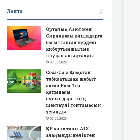
Лента
Орталық Азия мен
Сириядағы ұйымдарға
бағытталған күрделі
кибертыңшылық
науқан анықталды
03.08.2026
Coca-Cola Қазақстан
табиғатынан шабыт
алған Fuse Tea
құтыдағы
сусындарының
шектеулі топтамасын
ұсынды
03.08.2026
ҚХР капиталы AIX
алаңында: неліктен