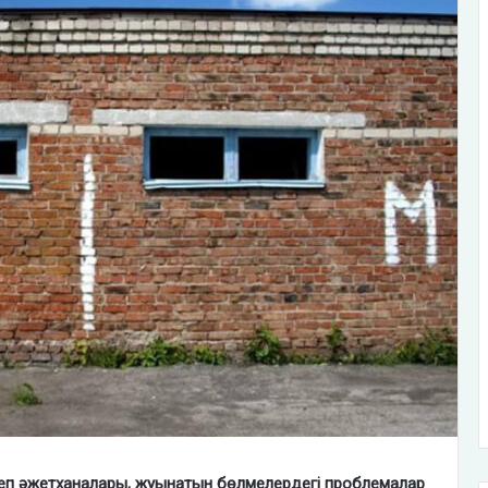
еп әжетханалары, жуынатын бөлмелердегі проблемалар