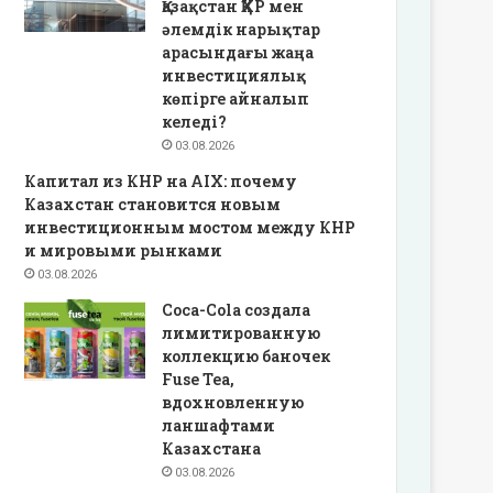
Қазақстан ҚХР мен
әлемдік нарықтар
арасындағы жаңа
инвестициялық
көпірге айналып
келеді?
03.08.2026
Капитал из КНР на AIX: почему
Казахстан становится новым
инвестиционным мостом между КНР
и мировыми рынками
03.08.2026
Coca-Cola создала
лимитированную
коллекцию баночек
Fuse Tea,
вдохновленную
ланшафтами
Казахстана
03.08.2026