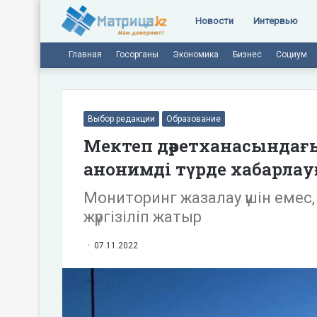
Новости
Интервью
Главная
Госорганы
Экономика
Бизнес
Социум
Выбор редакции
Образование
Мектеп дәретханасындағ
анонимді түрде хабарлау
Мониторинг жазалау үшін емес,
жүргізіліп жатыр
07.11.2022