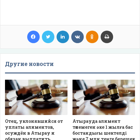
Facebook
Twitter
LinkedIn
VKontakte
Odnoklassniki
Print
Другие новости
Отец, уклонявшийся от
Атырауда алимент
уплаты алиментов,
төлемеген әке 1 жылға бас
осуждён в Атырау и
бостандығы шектелді
обязан выплатить
және 7 млн теңге берешек