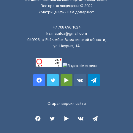
Все права защищены © 2022
«Матрица.Kz» - Нам доверяют
+7 708 696 1624
kz.matritca@gmail.com
040923, с. Райымбек Алматинской области,
ул. Наурыз, 1А
Facebook
Twitter
Google
vk.com
Telegram
Play
Старая версия сайта
Facebook
Twitter
Google
vk.com
Telegram
Play