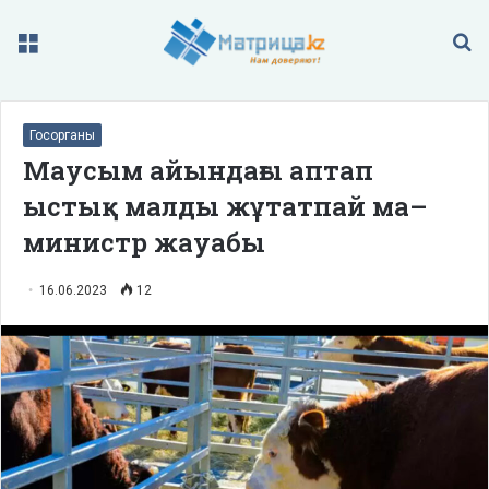
Меню
П
Госорганы
Маусым айындағы аптап
ыстық малды жұтатпай ма–
министр жауабы
16.06.2023
12