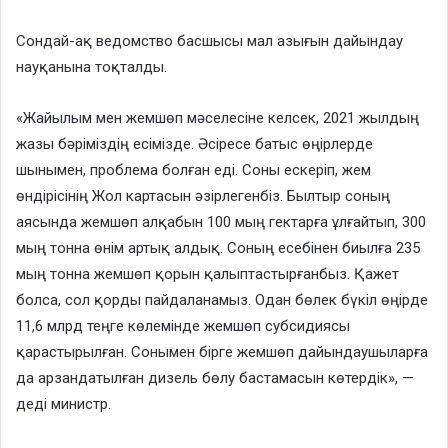
Сондай-ақ ведомство басшысы мал азығын дайындау
науқанына тоқталды.
«Жайылым мен жемшөп мәселесіне келсек, 2021 жылдың
жазы бәріміздің есімізде. Әсіресе батыс өңірлерде
шынымен, проблема болған еді. Соны ескеріп, жем
өндірісінің Жол картасын әзірлегенбіз. Былтыр соның
аясында жемшөп алқабын 100 мың гектарға ұлғайтып, 300
мың тонна өнім артық алдық. Соның есебінен биылға 235
мың тонна жемшөп қорын қалыптастырғанбыз. Қажет
болса, сол қорды пайдаланамыз. Одан бөлек бүкіл өңірде
11,6 млрд теңге көлемінде жемшөп субсидиясы
қарастырылған. Сонымен бірге жемшөп дайындаушыларға
да арзандатылған дизель бөлу бастамасын көтердік», —
деді министр.