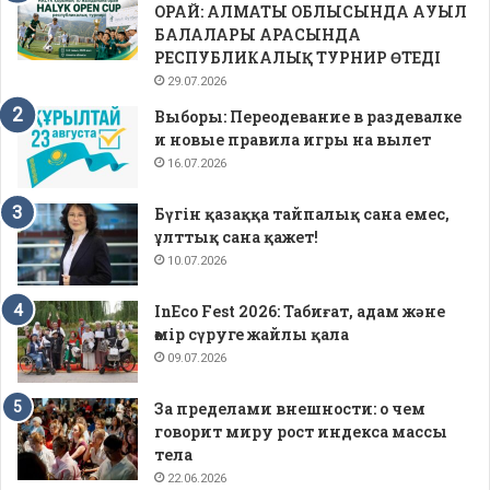
ОРАЙ: АЛМАТЫ ОБЛЫСЫНДА АУЫЛ
БАЛАЛАРЫ АРАСЫНДА
РЕСПУБЛИКАЛЫҚ ТУРНИР ӨТЕДІ
29.07.2026
Выборы: Переодевание в раздевалке
и новые правила игры на вылет
16.07.2026
Бүгін қазаққа тайпалық сана емес,
ұлттық сана қажет!
10.07.2026
InEco Fest 2026: Табиғат, адам және
өмір сүруге жайлы қала
09.07.2026
За пределами внешности: о чем
говорит миру рост индекса массы
тела
22.06.2026