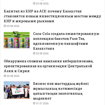
03.08.2026
Капитал из КНР на AIX: почему Казахстан
становится новым инвестиционным мостом между
КНР и мировыми рынками
03.08.2026
Coca-Cola создала лимитированную
коллекцию баночек Fuse Tea,
вдохновленную ланшафтами
Казахстана
03.08.2026
Обнаружена сложная кампания кибершпионажа,
ориентированная на организации Центральной
Азии и Сирии
03.08.2026
Бизнес пен жастардың жүйелі
жұмысының нәтижесінде
қалыптасқан экологиялық
мәдениет
31.07.2026