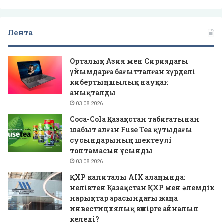
Лента
Орталық Азия мен Сириядағы
ұйымдарға бағытталған күрделі
кибертыңшылық науқан
анықталды
03.08.2026
Coca-Cola Қазақстан табиғатынан
шабыт алған Fuse Tea құтыдағы
сусындарының шектеулі
топтамасын ұсынды
03.08.2026
ҚХР капиталы AIX алаңында:
неліктен Қазақстан ҚХР мен әлемдік
нарықтар арасындағы жаңа
инвестициялық көпірге айналып
келеді?