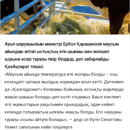
Ауыл шаруашылығы министрі Ербол Қарашөкеев маусым
айындағы аптап ыстықтың егін шығымы мен жепшөп
қорына әсері туралы пікір білдірді, деп хабарлайды
ҚазАқпарат тілшісі.
«Маусым айында температура өте жоғары болды – осы
кезеңдегі орташа жылдық нормадан асып кетті. Дегенмен
де «Қазгидромет» болжамы бойынша, астықты өңірлерде
жауын-шашын болады деп күтіп отырмыз. Биыл көктемгі
егіс жұмыстарын уақытымен орындадық, одан кейінгі
кезеңде топырақтың ылғалы жақсы болды. Егіс науқаны
туралы осыны айтуға болады», — деді ол бүгін Сенаттағы
Үкімет сағатынан кейін тілшілерге.