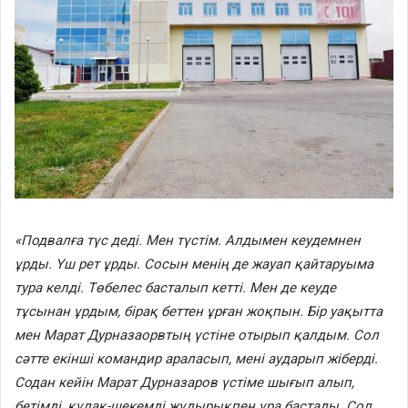
«Подвалға түс деді. Мен түстім. Алдымен кеудемнен
ұрды. Үш рет ұрды. Сосын менің де жауап қайтаруыма
тура келді. Төбелес басталып кетті. Мен де кеуде
тұсынан ұрдым, бірақ беттен ұрған жоқпын. Бір уақытта
мен Марат Дурназаорвтың үстіне отырып қалдым. Сол
сәтте екінші командир араласып, мені аударып жіберді.
Содан кейін Марат Дурназаров үстіме шығып алып,
бетімді, құлақ-шекемді жұдырықпен ұра бастады. Сол