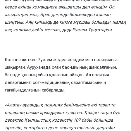
кезде екінші командирге ажыратшы деп өтіндім. Ол
ажыратқан жоқ. Әрең дегенде бөлімшеден қашып
шықтым. Аяқ киімімді де киюге мұршам болмады, жалаң
аяқ көлігіме дейін жеттім»,-деді Рүстем Тұңғатаров.
Көлігіне жеткен Рүстем жедел-жәрдем мен полицияны
шақырған. Ауруханада оған бас-миының шайқалғанын,
бетінде қанның ұйып қалғанын айтқан. Ал полиция
департаменті сот-медициналық сараптамасының
тағайындалғанын хабарлады.
«Алатау аудандық полиция бөлімшесіне екі тарап та
өздерінің ресми арыздарын түсірген. Қазіргі таңда бұл
деректер Қылмыстық кодекстің 107 бабы бойынша
тіркеліп, келтірілген дене жарақаттарының деңгейін