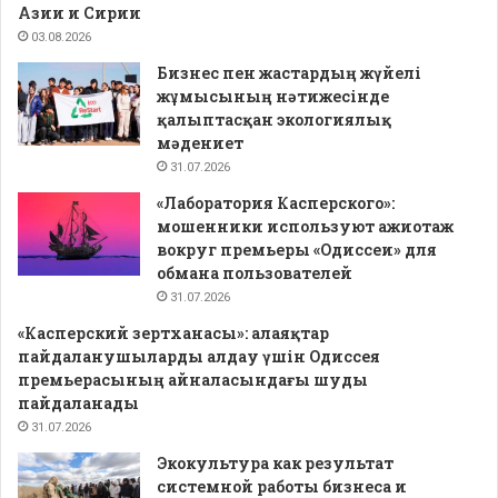
Азии и Сирии
03.08.2026
Бизнес пен жастардың жүйелі
жұмысының нәтижесінде
қалыптасқан экологиялық
мәдениет
31.07.2026
«Лаборатория Касперского»:
мошенники используют ажиотаж
вокруг премьеры «Одиссеи» для
обмана пользователей
31.07.2026
«Касперский зертханасы»: алаяқтар
пайдаланушыларды алдау үшін Одиссея
премьерасының айналасындағы шуды
пайдаланады
31.07.2026
Экокультура как результат
системной работы бизнеса и