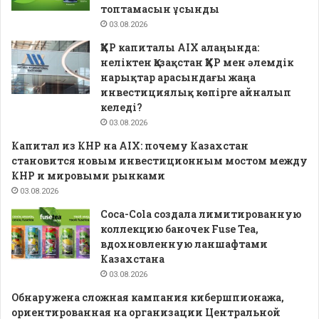
топтамасын ұсынды
03.08.2026
ҚХР капиталы AIX алаңында:
неліктен Қазақстан ҚХР мен әлемдік
нарықтар арасындағы жаңа
инвестициялық көпірге айналып
келеді?
03.08.2026
Капитал из КНР на AIX: почему Казахстан
становится новым инвестиционным мостом между
КНР и мировыми рынками
03.08.2026
Coca-Cola создала лимитированную
коллекцию баночек Fuse Tea,
вдохновленную ланшафтами
Казахстана
03.08.2026
Обнаружена сложная кампания кибершпионажа,
ориентированная на организации Центральной