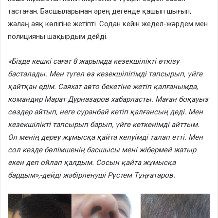
тастаған. Басшыларынан әрең дегенде қашып шығып,
жалаң аяқ көлігіне жетіпті. Содан кейін жедел-жәрдем мен
полицияны шақырдым дейді.
«Бізде кешкі сағат 8 жарымда кезекшілікті өткізу
басталады. Мен түгел өз кезекшілігімді тапсырып, үйге
қайтқан едім. Саяхат авто бекетіне жетіп қалғанымда,
командир Марат Дурназаров хабарласты. Маған боқауыз
сөздер айтып, неге сұранбай кетіп қалғансың деді. Мен
кезекшілікті тапсырып барып, үйге кеткенімді айттым.
Ол менің дереу жұмысқа қайта келуімді талап етті. Мен
сол кезде бөлімшенің басшысы мені жібермей жатыр
екен деп ойлап қалдым. Сосын қайта жұмысқа
бардым»,-дейді жәбірленуші Рүстем Тұңғатаров.