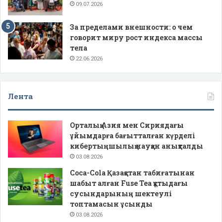
09.07.2026
За пределами внешности: о чем
говорит миру рост индекса массы
тела
22.06.2026
Лента
Орталық Азия мен Сириядағы
ұйымдарға бағытталған күрделі
кибертыңшылық науқан анықталды
03.08.2026
Coca-Cola Қазақстан табиғатынан
шабыт алған Fuse Tea құтыдағы
сусындарының шектеулі
топтамасын ұсынды
03.08.2026