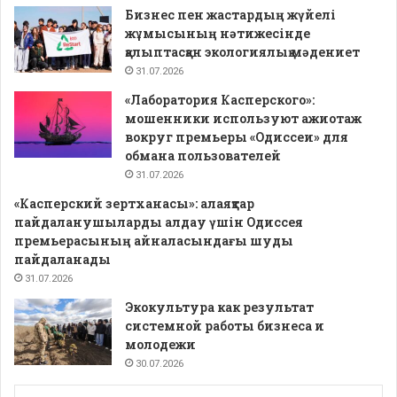
Бизнес пен жастардың жүйелі
жұмысының нәтижесінде
қалыптасқан экологиялық мәдениет
31.07.2026
«Лаборатория Касперского»:
мошенники используют ажиотаж
вокруг премьеры «Одиссеи» для
обмана пользователей
31.07.2026
«Касперский зертханасы»: алаяқтар
пайдаланушыларды алдау үшін Одиссея
премьерасының айналасындағы шуды
пайдаланады
31.07.2026
Экокультура как результат
системной работы бизнеса и
молодежи
30.07.2026