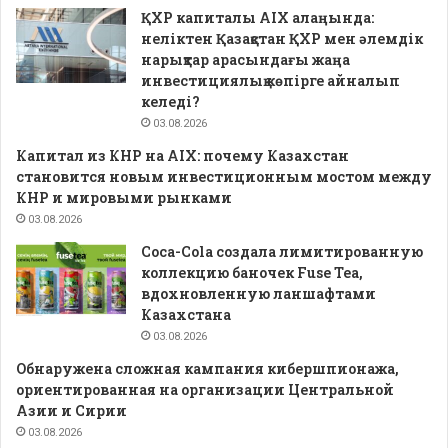
ҚХР капиталы AIX алаңында:
неліктен Қазақстан ҚХР мен әлемдік
нарықтар арасындағы жаңа
инвестициялық көпірге айналып
келеді?
03.08.2026
Капитал из КНР на AIX: почему Казахстан
становится новым инвестиционным мостом между
КНР и мировыми рынками
03.08.2026
Coca-Cola создала лимитированную
коллекцию баночек Fuse Tea,
вдохновленную ланшафтами
Казахстана
03.08.2026
Обнаружена сложная кампания кибершпионажа,
ориентированная на организации Центральной
Азии и Сирии
03.08.2026