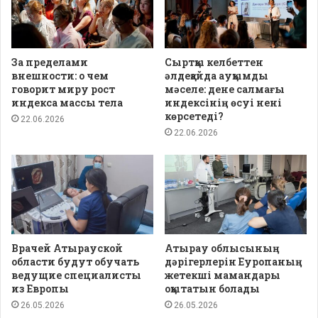
За пределами
Сыртқы келбеттен
внешности: о чем
әлдеқайда ауқымды
говорит миру рост
мәселе: дене салмағы
индекса массы тела
индексінің өсуі нені
көрсетеді?
22.06.2026
22.06.2026
Врачей Атырауской
Атырау облысының
области будут обучать
дәрігерлерін Еуропаның
ведущие специалисты
жетекші мамандары
из Европы
оқытатын болады
26.05.2026
26.05.2026