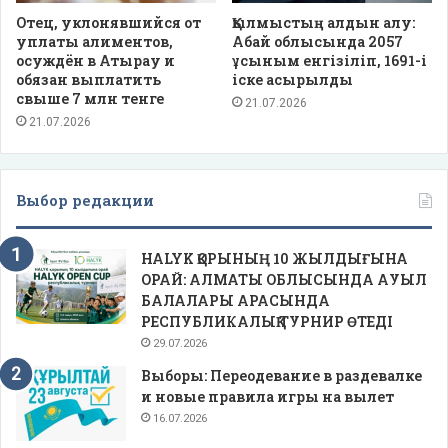
Отец, уклонявшийся от
Қылмыстың алдын алу:
уплаты алиментов,
Абай облысында 2057
осуждён в Атырау и
ұсыным енгізіліп, 1691-і
обязан выплатить
іске асырылды
свыше 7 млн тенге
21.07.2026
21.07.2026
Выбор редакции
HALYK ҚОРЫНЫҢ 10 ЖЫЛДЫҒЫНА
ОРАЙ: АЛМАТЫ ОБЛЫСЫНДА АУЫЛ
БАЛАЛАРЫ АРАСЫНДА
РЕСПУБЛИКАЛЫҚ ТУРНИР ӨТЕДІ
29.07.2026
Выборы: Переодевание в раздевалке
и новые правила игры на вылет
16.07.2026