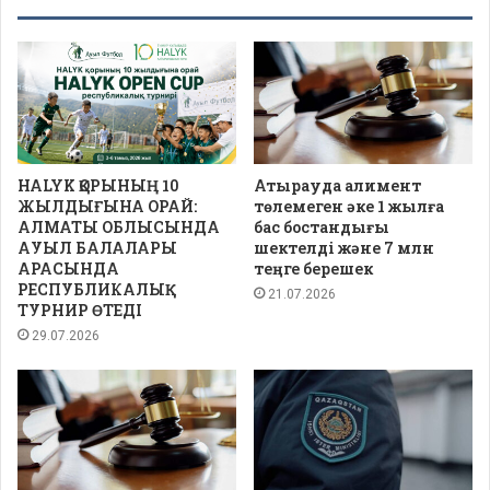
HALYK ҚОРЫНЫҢ 10
Атырауда алимент
ЖЫЛДЫҒЫНА ОРАЙ:
төлемеген әке 1 жылға
АЛМАТЫ ОБЛЫСЫНДА
бас бостандығы
АУЫЛ БАЛАЛАРЫ
шектелді және 7 млн
АРАСЫНДА
теңге берешек
РЕСПУБЛИКАЛЫҚ
21.07.2026
ТУРНИР ӨТЕДІ
29.07.2026