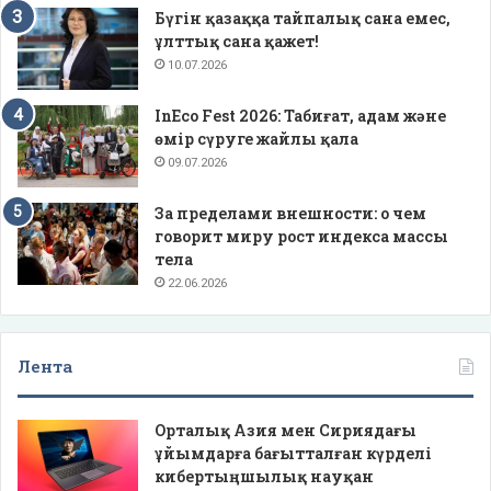
Бүгін қазаққа тайпалық сана емес,
ұлттық сана қажет!
10.07.2026
InEco Fest 2026: Табиғат, адам және
өмір сүруге жайлы қала
09.07.2026
За пределами внешности: о чем
говорит миру рост индекса массы
тела
22.06.2026
Лента
Орталық Азия мен Сириядағы
ұйымдарға бағытталған күрделі
кибертыңшылық науқан