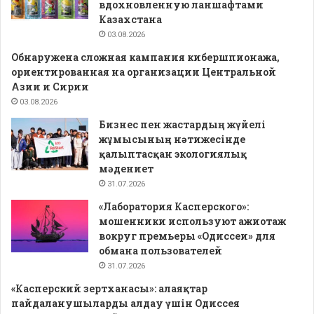
вдохновленную ланшафтами
Казахстана
03.08.2026
Обнаружена сложная кампания кибершпионажа,
ориентированная на организации Центральной
Азии и Сирии
03.08.2026
Бизнес пен жастардың жүйелі
жұмысының нәтижесінде
қалыптасқан экологиялық
мәдениет
31.07.2026
«Лаборатория Касперского»:
мошенники используют ажиотаж
вокруг премьеры «Одиссеи» для
обмана пользователей
31.07.2026
«Касперский зертханасы»: алаяқтар
пайдаланушыларды алдау үшін Одиссея