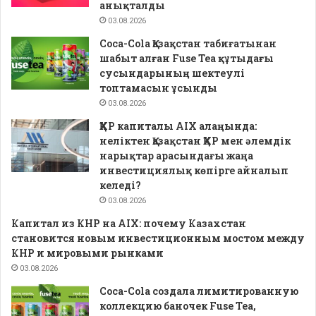
анықталды
03.08.2026
Coca-Cola Қазақстан табиғатынан
шабыт алған Fuse Tea құтыдағы
сусындарының шектеулі
топтамасын ұсынды
03.08.2026
ҚХР капиталы AIX алаңында:
неліктен Қазақстан ҚХР мен әлемдік
нарықтар арасындағы жаңа
инвестициялық көпірге айналып
келеді?
03.08.2026
Капитал из КНР на AIX: почему Казахстан
становится новым инвестиционным мостом между
КНР и мировыми рынками
03.08.2026
Coca-Cola создала лимитированную
коллекцию баночек Fuse Tea,