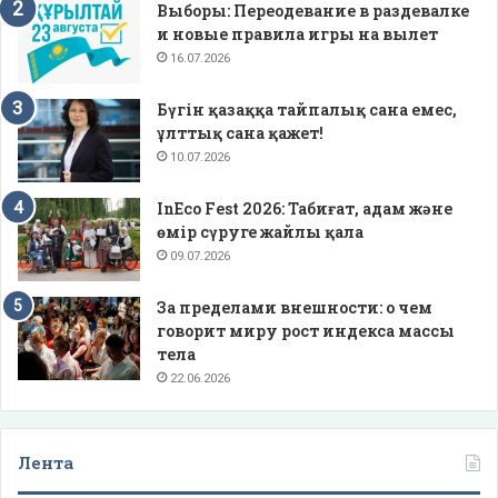
Выборы: Переодевание в раздевалке
и новые правила игры на вылет
16.07.2026
Бүгін қазаққа тайпалық сана емес,
ұлттық сана қажет!
10.07.2026
InEco Fest 2026: Табиғат, адам және
өмір сүруге жайлы қала
09.07.2026
За пределами внешности: о чем
говорит миру рост индекса массы
тела
22.06.2026
Лента