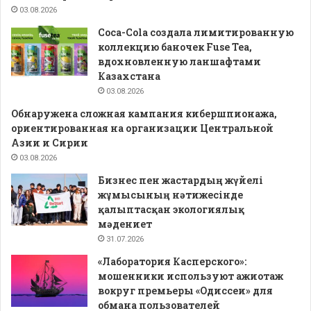
03.08.2026
Coca-Cola создала лимитированную
коллекцию баночек Fuse Tea,
вдохновленную ланшафтами
Казахстана
03.08.2026
Обнаружена сложная кампания кибершпионажа,
ориентированная на организации Центральной
Азии и Сирии
03.08.2026
Бизнес пен жастардың жүйелі
жұмысының нәтижесінде
қалыптасқан экологиялық
мәдениет
31.07.2026
«Лаборатория Касперского»:
мошенники используют ажиотаж
вокруг премьеры «Одиссеи» для
обмана пользователей