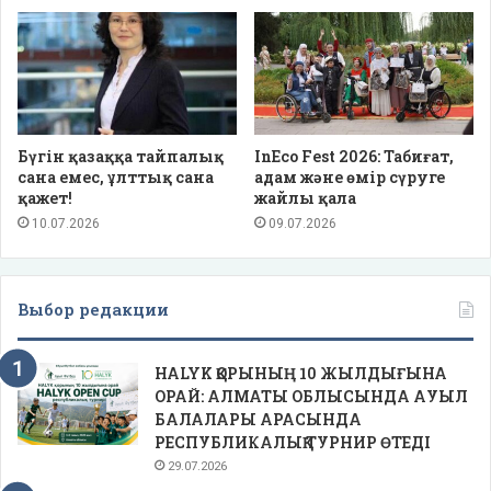
Бүгін қазаққа тайпалық
InEco Fest 2026: Табиғат,
сана емес, ұлттық сана
адам және өмір сүруге
қажет!
жайлы қала
10.07.2026
09.07.2026
Выбор редакции
HALYK ҚОРЫНЫҢ 10 ЖЫЛДЫҒЫНА
ОРАЙ: АЛМАТЫ ОБЛЫСЫНДА АУЫЛ
БАЛАЛАРЫ АРАСЫНДА
РЕСПУБЛИКАЛЫҚ ТУРНИР ӨТЕДІ
29.07.2026