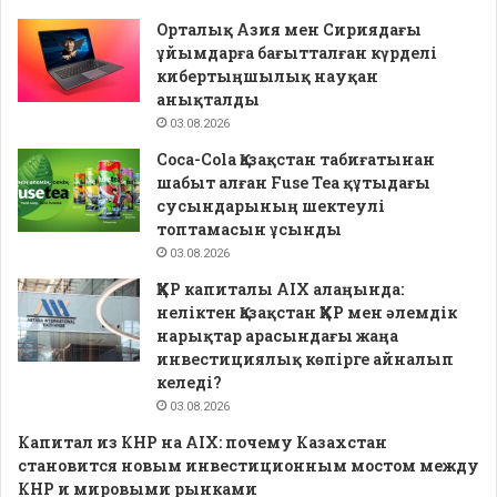
Орталық Азия мен Сириядағы
ұйымдарға бағытталған күрделі
кибертыңшылық науқан
анықталды
03.08.2026
Coca-Cola Қазақстан табиғатынан
шабыт алған Fuse Tea құтыдағы
сусындарының шектеулі
топтамасын ұсынды
03.08.2026
ҚХР капиталы AIX алаңында:
неліктен Қазақстан ҚХР мен әлемдік
нарықтар арасындағы жаңа
инвестициялық көпірге айналып
келеді?
03.08.2026
Капитал из КНР на AIX: почему Казахстан
становится новым инвестиционным мостом между
КНР и мировыми рынками