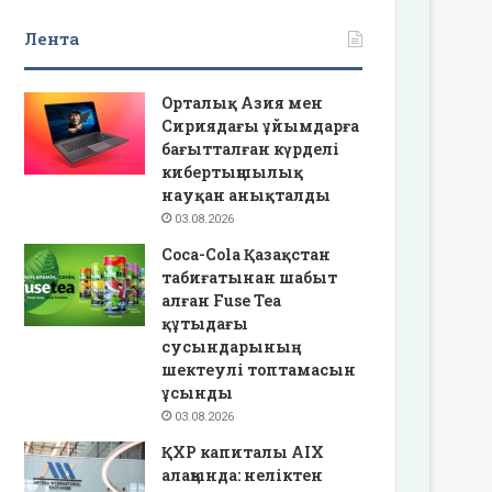
Лента
Орталық Азия мен
Сириядағы ұйымдарға
бағытталған күрделі
кибертыңшылық
науқан анықталды
03.08.2026
Coca-Cola Қазақстан
табиғатынан шабыт
алған Fuse Tea
құтыдағы
сусындарының
шектеулі топтамасын
ұсынды
03.08.2026
ҚХР капиталы AIX
алаңында: неліктен