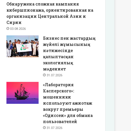
Обнаружена сложная кампания
кибершпионажа, ориентированная на
организации Центральной Азии и
Сирии
03.08.2026
Бизнес пен жастардың
жүйелі жұмысының
нәтижесінде
қалыптасқан
экологиялық
мәдениет
31.07.2026
«Лаборатория
Касперского»:
мошенники
используют ажиотаж
вокруг премьеры
«Одиссеи» для обмана
пользователей
31.07.2026