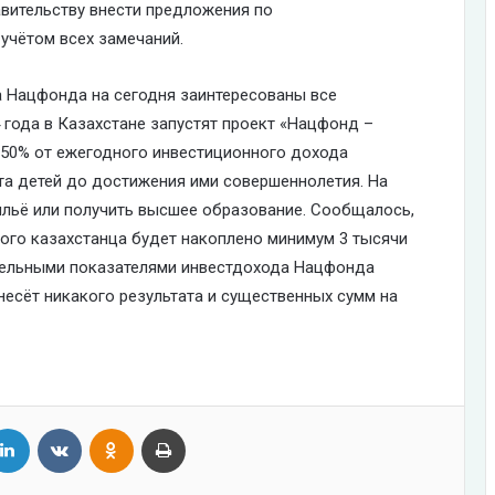
вительству внести предложения по
учётом всех замечаний.
а Нацфонда на сегодня заинтересованы все
 года в Казахстане запустят проект «Нацфонд –
 50% от ежегодного инвестиционного дохода
а детей до достижения ими совершеннолетия. На
ильё или получить высшее образование. Сообщалось,
дого казахстанца будет накоплено минимум 3 тысячи
ательными показателями инвестдохода Нацфонда
несёт никакого результата и существенных сумм на
tter
LinkedIn
VKontakte
Odnoklassniki
Print