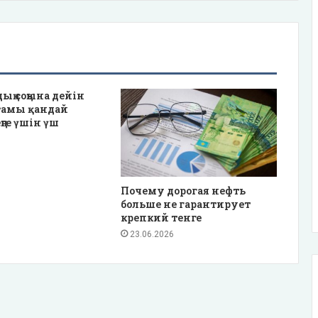
ың соңына дейін
ғамы қандай
ңге үшін үш
Почему дорогая нефть
больше не гарантирует
крепкий тенге
23.06.2026