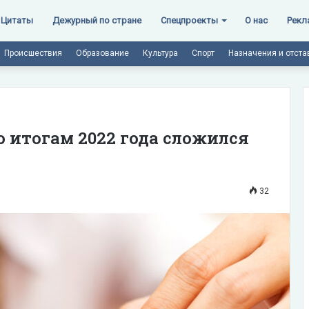
Цитаты
Дежурный по стране
Спецпроекты
О нас
Рекл
Происшествия
Образование
Культура
Спорт
Назначения и отста
 итогам 2022 года сложился
32