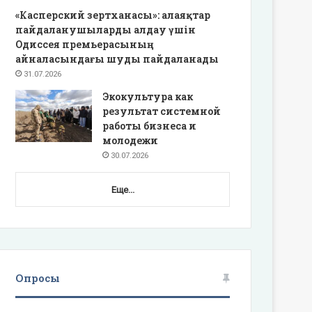
«Касперский зертханасы»: алаяқтар
пайдаланушыларды алдау үшін
Одиссея премьерасының
айналасындағы шуды пайдаланады
31.07.2026
Экокультура как
результат системной
работы бизнеса и
молодежи
30.07.2026
Еще...
Опросы