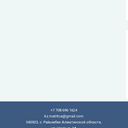
+7 708 696 1624
kz.matritca@gmail.com
040923, с. Райымбек Алматинской области,