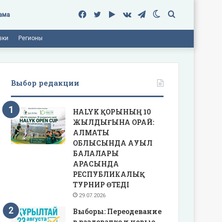
Facebook
Twitter
Google
vk.com
Telegram
Switch
Поиск
ама
вки
Регионы
Play
skin
Выбор редакции
HALYK ҚОРЫНЫҢ 10
ЖЫЛДЫҒЫНА ОРАЙ:
АЛМАТЫ
ОБЛЫСЫНДА АУЫЛ
БАЛАЛАРЫ
АРАСЫНДА
РЕСПУБЛИКАЛЫҚ
ТУРНИР ӨТЕДІ
29.07.2026
Выборы: Переодевание
в раздевалке и новые