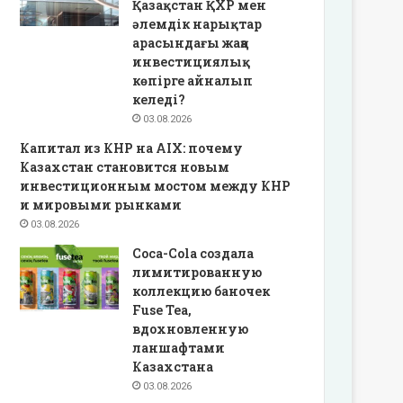
Қазақстан ҚХР мен
әлемдік нарықтар
арасындағы жаңа
инвестициялық
көпірге айналып
келеді?
03.08.2026
Капитал из КНР на AIX: почему
Казахстан становится новым
инвестиционным мостом между КНР
и мировыми рынками
03.08.2026
Coca-Cola создала
лимитированную
коллекцию баночек
Fuse Tea,
вдохновленную
ланшафтами
Казахстана
03.08.2026