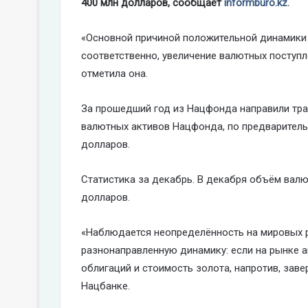
400 млн долларов, сообщает
informburo.kz.
«Основной причиной положительной динамики а
соответственно, увеличение валютных поступл
отметила она.
За прошедший год из Нацфонда направили тран
валютных активов Нацфонда, по предваритель
долларов.
Статистика за декабрь. В декабря объём вал
долларов.
«Наблюдается неопределённость на мировых р
разнонаправленную динамику: если на рынке а
облигаций и стоимость золота, напротив, зав
Нацбанке.