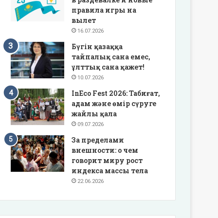
правила игры на
вылет
16.07.2026
Бүгін қазаққа
тайпалық сана емес,
ұлттық сана қажет!
10.07.2026
InEco Fest 2026: Табиғат,
адам және өмір сүруге
жайлы қала
09.07.2026
За пределами
внешности: о чем
говорит миру рост
индекса массы тела
22.06.2026