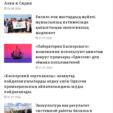
Азии и Сирии
03.08.2026
Бизнес пен жастардың жүйелі
жұмысының нәтижесінде
қалыптасқан экологиялық
мәдениет
31.07.2026
«Лаборатория Касперского»:
мошенники используют ажиотаж
вокруг премьеры «Одиссеи» для
обмана пользователей
31.07.2026
«Касперский зертханасы»: алаяқтар
пайдаланушыларды алдау үшін Одиссея
премьерасының айналасындағы шуды
пайдаланады
31.07.2026
Экокультура как результат
системной работы бизнеса и