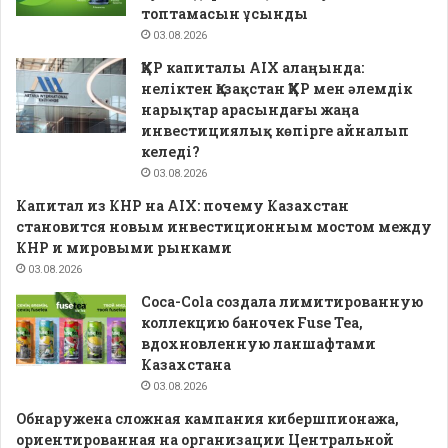
топтамасын ұсынды
03.08.2026
ҚХР капиталы AIX алаңында:
неліктен Қазақстан ҚХР мен әлемдік
нарықтар арасындағы жаңа
инвестициялық көпірге айналып
келеді?
03.08.2026
Капитал из КНР на AIX: почему Казахстан
становится новым инвестиционным мостом между
КНР и мировыми рынками
03.08.2026
Coca-Cola создала лимитированную
коллекцию баночек Fuse Tea,
вдохновленную ланшафтами
Казахстана
03.08.2026
Обнаружена сложная кампания кибершпионажа,
ориентированная на организации Центральной