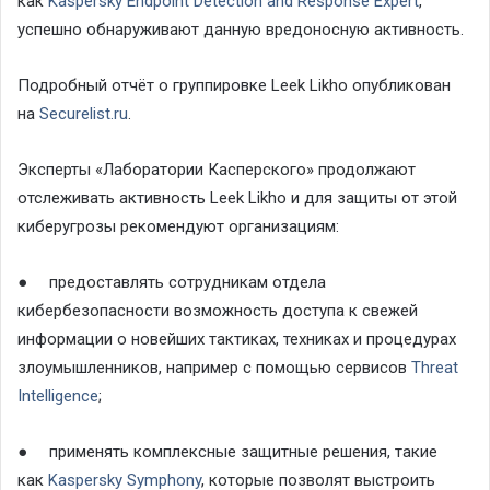
как
Kaspersky
Endpoint
Detection
and
Response
Expert
,
успешно обнаруживают данную вредоносную активность.
Подробный отчёт о группировке
Leek
Likho
опубликован
на
Securelist
.
ru
.
Эксперты «Лаборатории Касперского» продолжают
отслеживать активность
Leek
Likho
и для защиты от этой
киберугрозы рекомендуют организациям:
●
предоставлять сотрудникам отдела
кибербезопасности возможность доступа к свежей
информации о новейших тактиках, техниках и процедурах
злоумышленников, например с помощью сервисов
Threat
Intelligence
;
●
применять комплексные защитные решения, такие
как
Kaspersky
Symphony
, которые позволят выстроить