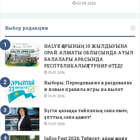
03.08.2026
Выбор редакции
HALYK ҚОРЫНЫҢ 10 ЖЫЛДЫҒЫНА
ОРАЙ: АЛМАТЫ ОБЛЫСЫНДА АУЫЛ
БАЛАЛАРЫ АРАСЫНДА
РЕСПУБЛИКАЛЫҚ ТУРНИР ӨТЕДІ
29.07.2026
Выборы: Переодевание в раздевалке
и новые правила игры на вылет
16.07.2026
Бүгін қазаққа тайпалық сана емес,
ұлттық сана қажет!
10.07.2026
InEco Fest 2026: Табиғат, адам және