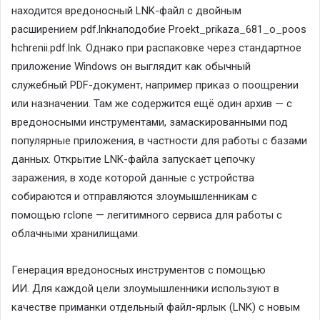
находится вредоносный
LNK
-файл с двойным
расширением
pdf
.
lnk
наподобие
Proekt
_
prikaza
_681_
o
_
poos
hchrenii
.
pdf
.
lnk
. Однако при распаковке через стандартное
приложение
Windows
он выглядит как обычный
служебный
PDF
-документ, например приказ о поощрении
или назначении. Там же содержится ещё один архив — с
вредоносными инструментами, замаскированными под
популярные приложения, в частности для работы с базами
данных. Открытие
LNK
-файла запускает цепочку
заражения, в ходе которой данные с устройства
собираются и отправляются злоумышленникам с
помощью
rclone
— легитимного сервиса для работы с
облачными хранилищами.
Генерация вредоносных инструментов с помощью
ИИ.
Для каждой цели злоумышленники используют в
качестве приманки отдельный файл-ярлык (
LNK
) с новым