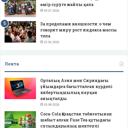
өмір сүруге жайлы қала
09.07.2026
За пределами внешности: о чем
говорит миру рост индекса массы
тела
22.06.2026
Лента
Орталық Азия мен Сириядағы
ұйымдарға бағытталған күрделі
кибертыңшылық науқан
анықталды
03.08.2026
Coca-Cola Қазақстан табиғатынан
шабыт алған Fuse Tea құтыдағы
сусындарының шектеулі