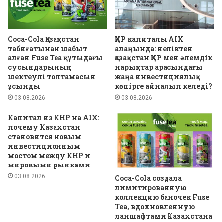
Coca-Cola Қазақстан
ҚХР капиталы AIX
табиғатынан шабыт
алаңында: неліктен
алған Fuse Tea құтыдағы
Қазақстан ҚХР мен әлемдік
сусындарының
нарықтар арасындағы
шектеулі топтамасын
жаңа инвестициялық
ұсынды
көпірге айналып келеді?
03.08.2026
03.08.2026
Капитал из КНР на AIX:
почему Казахстан
становится новым
инвестиционным
мостом между КНР и
мировыми рынками
03.08.2026
Coca-Cola создала
лимитированную
коллекцию баночек Fuse
Tea, вдохновленную
ланшафтами Казахстана