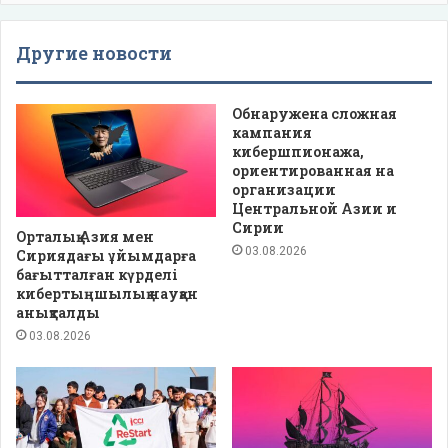
Другие новости
Обнаружена сложная
кампания
кибершпионажа,
ориентированная на
организации
Центральной Азии и
Сирии
Орталық Азия мен
03.08.2026
Сириядағы ұйымдарға
бағытталған күрделі
кибертыңшылық науқан
анықталды
03.08.2026