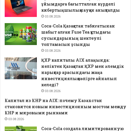
ұйымдарға бағытталған күрделі
кибертыңшылық науқан анықталды
03.08.2026
Coca-Cola Қазақстан табиғатынан
шабыт алған Fuse Tea құтыдағы
сусындарының шектеулі
топтамасын ұсынды
03.08.2026
ҚХР капиталы AIX алаңында:
неліктен Қазақстан ҚХР мен әлемдік
нарықтар арасындағы жаңа
инвестициялық көпірге айналып
келеді?
03.08.2026
Капитал из КНР на AIX: почему Казахстан
становится новым инвестиционным мостом между
КНР и мировыми рынками
03.08.2026
Coca-Cola создала лимитированную