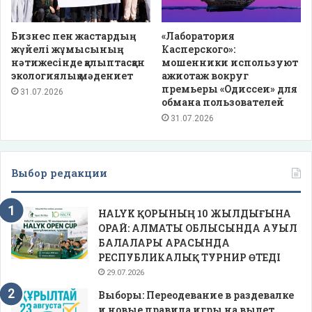
Бизнес пен жастардың
«Лаборатория
жүйелі жұмысының
Касперского»:
нәтижесінде қалыптасқан
мошенники используют
экологиялық мәдениет
ажиотаж вокруг
премьеры «Одиссеи» для
31.07.2026
обмана пользователей
31.07.2026
Выбор редакции
HALYK ҚОРЫНЫҢ 10 ЖЫЛДЫҒЫНА
ОРАЙ: АЛМАТЫ ОБЛЫСЫНДА АУЫЛ
БАЛАЛАРЫ АРАСЫНДА
РЕСПУБЛИКАЛЫҚ ТУРНИР ӨТЕДІ
29.07.2026
Выборы: Переодевание в раздевалке
и новые правила игры на вылет