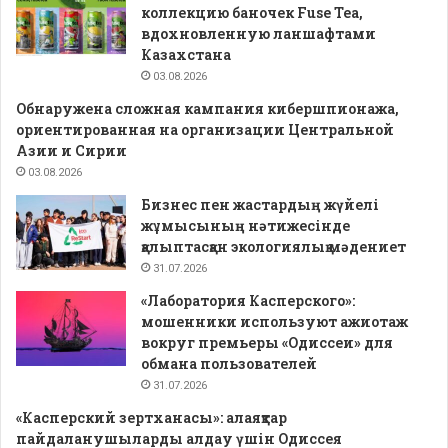
коллекцию баночек Fuse Tea,
вдохновленную ланшафтами
Казахстана
03.08.2026
Обнаружена сложная кампания кибершпионажа,
ориентированная на организации Центральной
Азии и Сирии
03.08.2026
Бизнес пен жастардың жүйелі
жұмысының нәтижесінде
қалыптасқан экологиялық мәдениет
31.07.2026
«Лаборатория Касперского»:
мошенники используют ажиотаж
вокруг премьеры «Одиссеи» для
обмана пользователей
31.07.2026
«Касперский зертханасы»: алаяқтар
пайдаланушыларды алдау үшін Одиссея