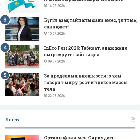
16.07.2026
Бүгін қазаққа тайпалық сана емес, ұлттық
сана қажет!
10.07.2026
InEco Fest 2026: Табиғат, адам және
өмір сүруге жайлы қала
09.07.2026
За пределами внешности: о чем
говорит миру рост индекса массы
тела
22.06.2026
Лента
Орталық Азия мен Сириядағы