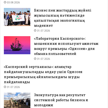
03.08.2026
Бизнес пен жастардың жүйелі
жұмысының нәтижесінде
қалыптасқан экологиялық
мәдениет
31.07.2026
«Лаборатория Касперского»:
мошенники используют ажиотаж
вокруг премьеры «Одиссеи» для
обмана пользователей
31.07.2026
«Касперский зертханасы»: алаяқтар
пайдаланушыларды алдау үшін Одиссея
премьерасының айналасындағы шуды
пайдаланады
31.07.2026
Экокультура как результат
системной работы бизнеса и
молодежи