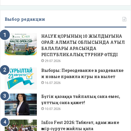
Выбор редакции
HALYK ҚОРЫНЫҢ 10 ЖЫЛДЫҒЫНА
ОРАЙ: АЛМАТЫ ОБЛЫСЫНДА АУЫЛ
БАЛАЛАРЫ АРАСЫНДА
РЕСПУБЛИКАЛЫҚ ТУРНИР ӨТЕДІ
29.07.2026
Выборы: Переодевание в раздевалке
и новые правила игры на вылет
16.07.2026
Бүгін қазаққа тайпалық сана емес,
ұлттық сана қажет!
10.07.2026
InEco Fest 2026: Табиғат, адам және
өмір сүруге жайлы қала