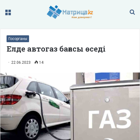
Меню
П
Госорганы
Елде автогаз бағасы өседі
22.06.2023
14