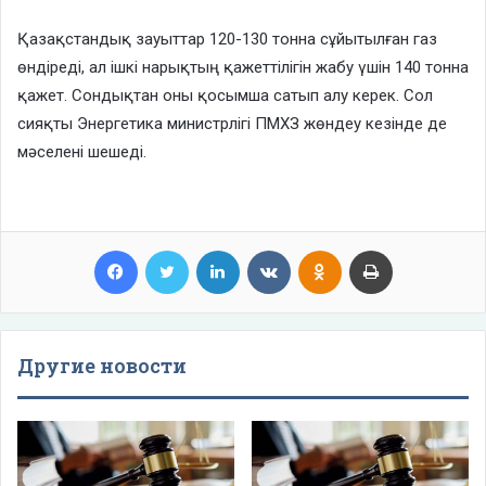
Қазақстандық зауыттар 120-130 тонна сұйытылған газ
өндіреді, ал ішкі нарықтың қажеттілігін жабу үшін 140 тонна
қажет. Сондықтан оны қосымша сатып алу керек. Сол
сияқты Энергетика министрлігі ПМХЗ жөндеу кезінде де
мәселені шешеді.
Facebook
Twitter
LinkedIn
VKontakte
Odnoklassniki
Print
Другие новости