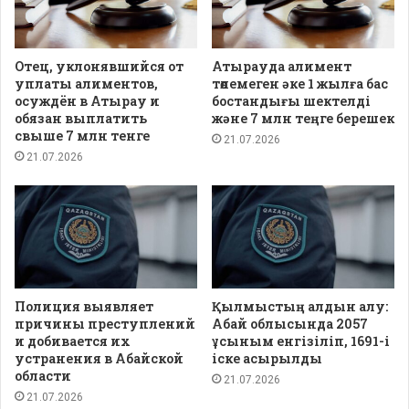
Отец, уклонявшийся от
Атырауда алимент
уплаты алиментов,
төлемеген әке 1 жылға бас
осуждён в Атырау и
бостандығы шектелді
обязан выплатить
және 7 млн теңге берешек
свыше 7 млн тенге
21.07.2026
21.07.2026
Полиция выявляет
Қылмыстың алдын алу:
причины преступлений
Абай облысында 2057
и добивается их
ұсыным енгізіліп, 1691-і
устранения в Абайской
іске асырылды
области
21.07.2026
21.07.2026