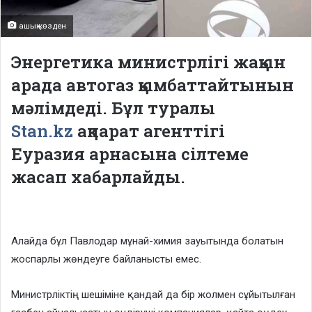
ашық көзден
Энергетика министрлігі жақын
арада автогаз қымбаттайтынын
мәлімдеді. Бұл туралы
Stan.kz
ақпарат агенттігі
Еуразия арнасына сілтеме
жасап хабарлайды.
Алайда бұл Павлодар мұнай-химия зауытында болатын
жоспарлы жөндеуге байланысты емес.
Министрліктің шешіміне қандай да бір жолмен сұйытылған