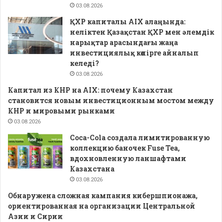
03.08.2026
ҚХР капиталы AIX алаңында:
неліктен Қазақстан ҚХР мен әлемдік
нарықтар арасындағы жаңа
инвестициялық көпірге айналып
келеді?
03.08.2026
Капитал из КНР на AIX: почему Казахстан
становится новым инвестиционным мостом между
КНР и мировыми рынками
03.08.2026
Coca-Cola создала лимитированную
коллекцию баночек Fuse Tea,
вдохновленную ланшафтами
Казахстана
03.08.2026
Обнаружена сложная кампания кибершпионажа,
ориентированная на организации Центральной
Азии и Сирии