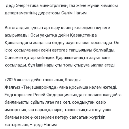
деді Энергетика министрлігінің газ және мұнай химиясы
департаментінің директоры Сәлім Нағым.
Автогаздың құнын арттыру кезең-кезеңімен жүзеге
асырылады. Осы уақытқа дейін Қазақстанда
Қашағандағы жаңа газ өңдеу зауыты іске қосылады. Ол
іске қосылғаннан кейін автогаз тапшылығы болмайды.
Сонымен қатар кейінірек Қарашығанақта зауыт іске
қосылады, бұл ішкі нарықты толықтыруға ықпал етеді.
«2025 жылға дейін тапшылық болады.
Жалғыз «Теңізшевройлда» ғана қосымша көлем жетеді.
Енді көршілес Ресей Федерациясында геосаяси жағдайға
байланысты сұйытылған газ көп, сондықтан қазір
импорттық газ нарыққа кіріп, тапшылықты өтеуі үшін
бағаны кезең-кезеңімен көтеру саясатын жүргізіп
жатырмыз», – деді Нағым.