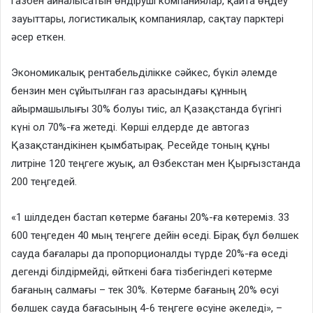
газбен айналысатын өндіруші компаниялар, қайта өңдеу
зауыттары, логистикалық компаниялар, сақтау парктері
әсер еткен.
Экономикалық рентабельділікке сәйкес, бүкіл әлемде
бензин мен сұйытылған газ арасындағы құнның
айырмашылығы 30% болуы тиіс, ал Қазақстанда бүгінгі
күні ол 70%-ға жетеді. Көрші елдерде де автогаз
Қазақстандікінен қымбатырақ. Ресейде тоның құны
литріне 120 теңгеге жуық, ал Өзбекстан мен Қырғызстанда
200 теңгедей.
«1 шілдеден бастап көтерме бағаны 20%-ға көтереміз. 33
600 теңгеден 40 мың теңгеге дейін өседі. Бірақ бұл бөлшек
сауда бағалары да пропорционалды түрде 20%-ға өседі
дегенді білдірмейді, өйткені баға тізбегіндегі көтерме
бағаның салмағы – тек 30%. Көтерме бағаның 20% өсуі
бөлшек сауда бағасының 4-6 теңгеге өсуіне әкеледі», –