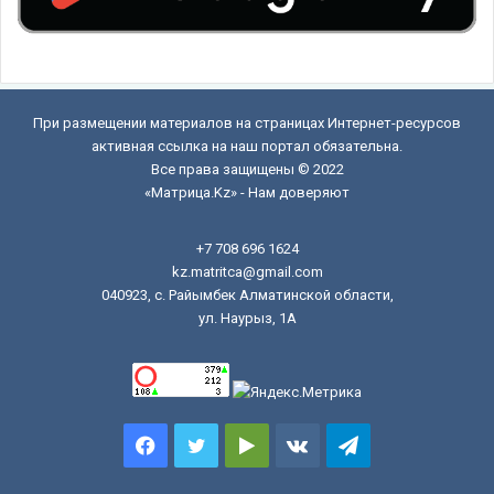
При размещении материалов на страницах Интернет-ресурсов
активная ссылка на наш портал обязательна.
Все права защищены © 2022
«Матрица.Kz» - Нам доверяют
+7 708 696 1624
kz.matritca@gmail.com
040923, с. Райымбек Алматинской области,
ул. Наурыз, 1А
Facebook
Twitter
Google
vk.com
Telegram
Play