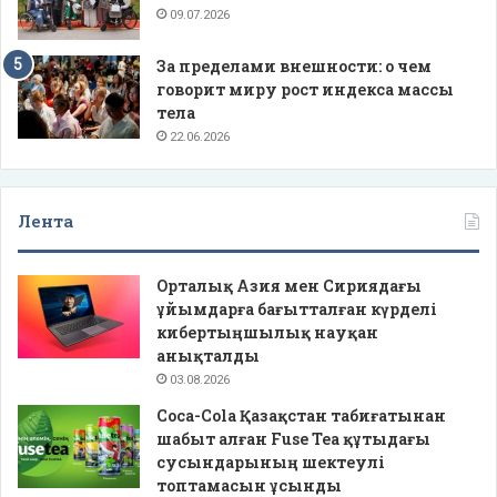
09.07.2026
За пределами внешности: о чем
говорит миру рост индекса массы
тела
22.06.2026
Лента
Орталық Азия мен Сириядағы
ұйымдарға бағытталған күрделі
кибертыңшылық науқан
анықталды
03.08.2026
Coca-Cola Қазақстан табиғатынан
шабыт алған Fuse Tea құтыдағы
сусындарының шектеулі
топтамасын ұсынды