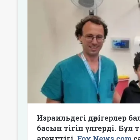
Израильдегі дәрігерлер 
басын тігіп үлгерді. Бұл
агенттігі
Fox News.com
с