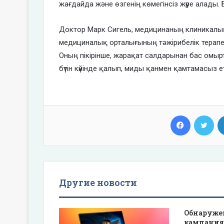
жағдайда және өзгенің көмегінсіз жүре алады. 
Доктор Марк Сигель, медицинаның клиникалы
медициналық орталығының тәжірибелік терапевті
Оның пікірінше, жарақат салдарынан бас омырт
бүтін күйінде қалып, миды қанмен қамтамасыз ет
Facebook
Twi
Другие новости
Обнаруже
кампания