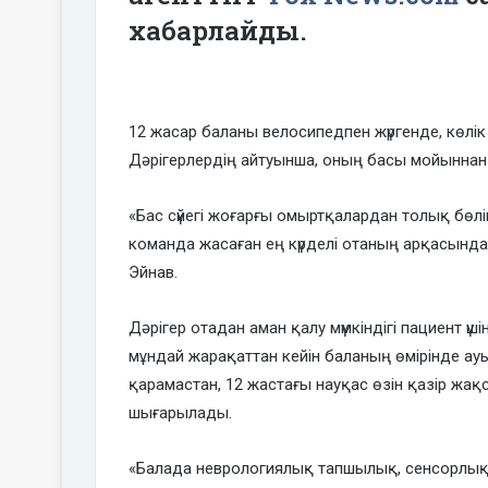
хабарлайды.
12 жасар баланы велосипедпен жүргенде, көлік 
Дәрігерлердің айтуынша, оның басы мойыннан
«Бас сүйегі жоғарғы омыртқалардан толық бөлі
команда жасаған ең күрделі отаның арқасында 
Эйнав.
Дәрігер отадан аман қалу мүмкіндігі пациент үш
мұндай жарақаттан кейін баланың өмірінде а
қарамастан, 12 жастағы науқас өзін қазір жақс
шығарылады.
«Балада неврологиялық тапшылық, сенсорлық