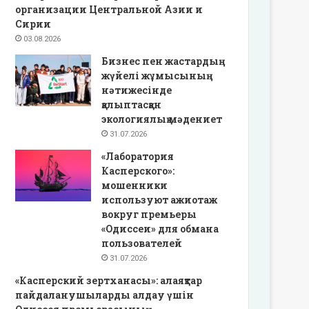
организации Центральной Азии и
Сирии
03.08.2026
Бизнес пен жастардың
жүйелі жұмысының
нәтижесінде
қалыптасқан
экологиялық мәдениет
31.07.2026
«Лаборатория
Касперского»:
мошенники
используют ажиотаж
вокруг премьеры
«Одиссеи» для обмана
пользователей
31.07.2026
«Касперский зертханасы»: алаяқтар
пайдаланушыларды алдау үшін