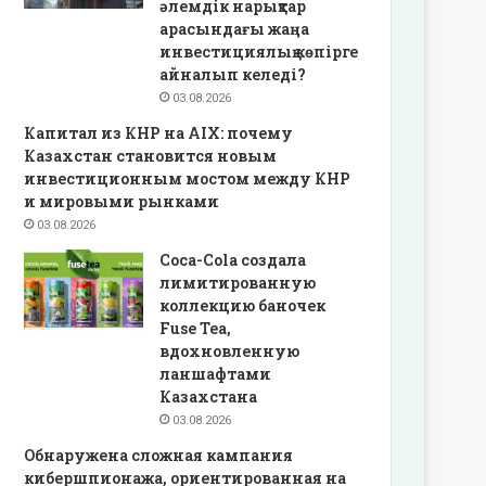
әлемдік нарықтар
арасындағы жаңа
инвестициялық көпірге
айналып келеді?
03.08.2026
Капитал из КНР на AIX: почему
Казахстан становится новым
инвестиционным мостом между КНР
и мировыми рынками
03.08.2026
Coca-Cola создала
лимитированную
коллекцию баночек
Fuse Tea,
вдохновленную
ланшафтами
Казахстана
03.08.2026
Обнаружена сложная кампания
кибершпионажа, ориентированная на