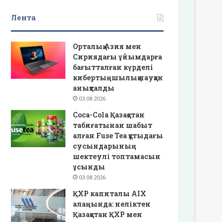
Лента
Орталық Азия мен
Сириядағы ұйымдарға
бағытталған күрделі
кибертыңшылық науқан
анықталды
03.08.2026
Coca-Cola Қазақстан
табиғатынан шабыт
алған Fuse Tea құтыдағы
сусындарының
шектеулі топтамасын
ұсынды
03.08.2026
ҚХР капиталы AIX
алаңында: неліктен
Қазақстан ҚХР мен