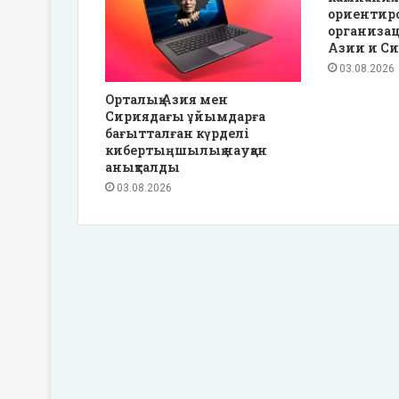
ориентир
организа
Азии и С
03.08.2026
Орталық Азия мен
Сириядағы ұйымдарға
бағытталған күрделі
кибертыңшылық науқан
анықталды
03.08.2026