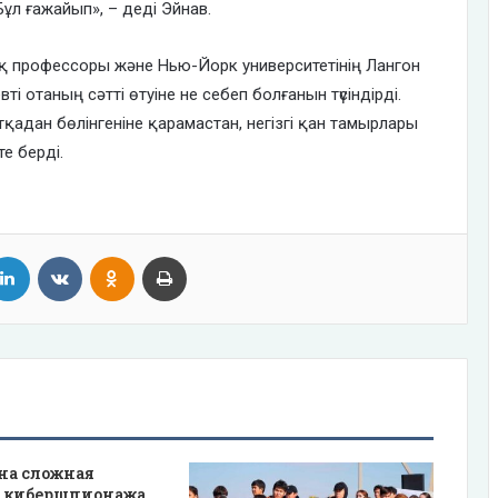
Бұл ғажайып», – деді Эйнав.
қ профессоры және Нью-Йорк университетінің Лангон
 отаның сәтті өтуіне не себеп болғанын түсіндірді.
қадан бөлінгеніне қарамастан, негізгі қан тамырлары
е берді.
tter
LinkedIn
VKontakte
Odnoklassniki
Print
на сложная
 кибершпионажа,