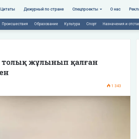
Цитаты
Дежурный по стране
Спецпроекты
О нас
Рекл
Происшествия
Образование
Культура
Спорт
Назначения и отста
ен толық жұлынып қалған
ген
1 343