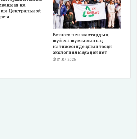
ованная на
ции Центральной
ирии
Бизнес пен жастардың
жүйелі жұмысының
нәтижесінде қалыптасқан
экологиялық мәдениет
31.07.2026