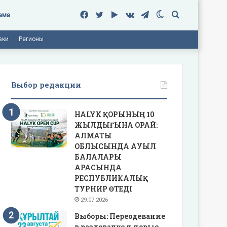
Facebook
Twitter
Google
vk.com
Telegram
Switch
Поиск
ама
вки
Регионы
Play
skin
Выбор редакции
HALYK ҚОРЫНЫҢ 10
ЖЫЛДЫҒЫНА ОРАЙ:
АЛМАТЫ
ОБЛЫСЫНДА АУЫЛ
БАЛАЛАРЫ
АРАСЫНДА
РЕСПУБЛИКАЛЫҚ
ТУРНИР ӨТЕДІ
29.07.2026
Выборы: Переодевание
в раздевалке и новые