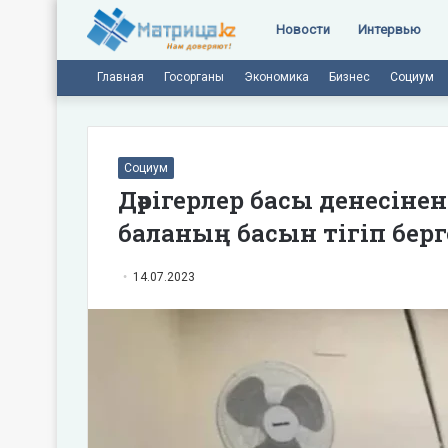
Новости
Интервью
Главная
Госорганы
Экономика
Бизнес
Социум
Социум
Дәрігерлер басы денесін
баланың басын тігіп бер
14.07.2023