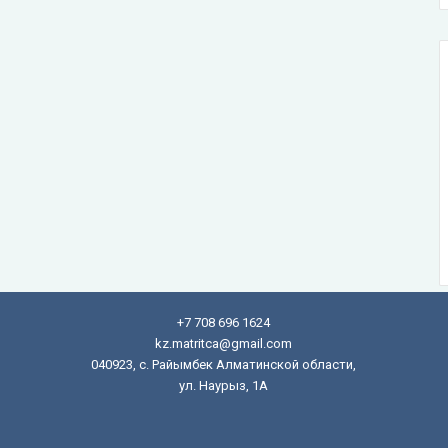
+7 708 696 1624
kz.matritca@gmail.com
040923, с. Райымбек Алматинской области,
ул. Наурыз, 1А