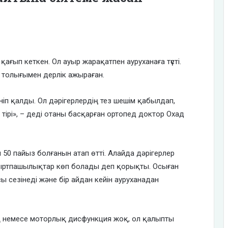
қағып кеткен. Ол ауыр жарақатпен ауруханаға түсті.
 толығымен дерлік ажыраған.
ніп қалды. Ол дәрігерлердің тез шешім қабылдап,
тірі», – деді отаны басқарған ортопед доктор Охад
ін 50 пайыз болғанын атап өтті. Алайда дәрігерлер
уыртпашылықтар көп болады деп қорықты. Осыған
ы сезінеді және бір айдан кейін ауруханадан
 немесе моторлық дисфункция жоқ, ол қалыпты