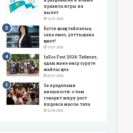
правила игры на
вылет
16.07.2026
Бүгін қазаққа тайпалық
сана емес, ұлттық сана
қажет!
10.07.2026
InEco Fest 2026: Табиғат,
адам және өмір сүруге
жайлы қала
09.07.2026
За пределами
внешности: о чем
говорит миру рост
индекса массы тела
22.06.2026