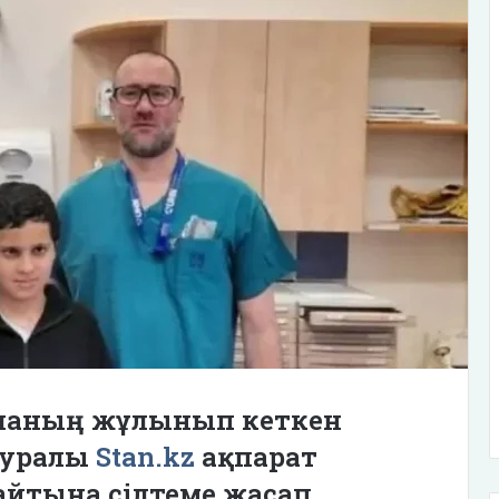
баланың жұлынып кеткен
 туралы
Stan.kz
ақпарат
айтына сілтеме жасап