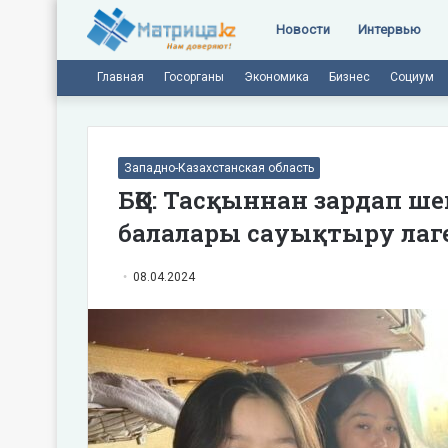
Новости
Интервью
Главная
Госорганы
Экономика
Бизнес
Социум
Западно-Казахстанская область
БҚО: Тасқыннан зардап ш
балалары сауықтыру лаг
08.04.2024