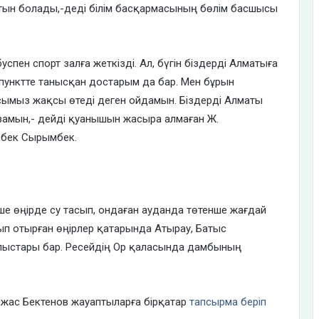
тын болады,-деді білім басқармасының бөлім басшысы
буспен спорт залға жеткізді. Ал, бүгін біздерді Алматыға
пунктте танысқан достарым да бар. Мен бұрын
ымыз жақсы өтеді деген ойдамын. Біздерді Алматы
изамын,- дейді қуанышын жасыра алмаған Ж.
бек Сырымбек.
неше өңірде су тасып, ондаған ауданда төтенше жағдай
ып отырған өңірлер қатарында Атырау, Батыс
блыстары бар. Ресейдің Ор қаласында дамбының
лжас Бектенов жауаптыларға бірқатар
тапсырма беріп