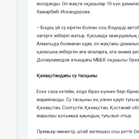
жолданды. Ол жақта оқушылар 10 күн демала
Хажарбибі Искандерова.
– Біздің үй су кіретін болған соң біздерді авто
лагерге жіберіп жатыр. Қасымда эвакуциялық 
Алматыда болмаған едім, ол жақтағы демалыс
қаласына жіберген аға-апаларға, ата-анама р
Досмұхамедов атындағы МББК оқушысы Ораз
Қазақстандағы су тасқыны
Еске сала кетейік, елде біраз күннен бері бір
жарияланды. Су тасқыны ең үлкен қауіп туғыз
Қазақстан, Солтүстік Қазақстан, Қостанай о
жарылуы қосымша қиындық туғызып отыр.
Премьер-министр, штаб жетекшісі осы ретте О