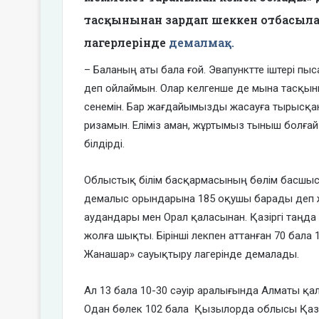
тасқынынан зардап шеккен отбасыл
лагерлерінде
демалмақ.
– Баланың аты бала ғой. Эвапунктте іштері пы
деп ойлаймын. Олар келгенше де мына тасқынн
сенемін. Бар жағдайымызды жасауға тырысқаны
ризамын. Еліміз аман, жұртымыз тыныш болғай
білдірді.
Облыстық білім басқармасының бөлім басшысы
демалыс орындарына 185 оқушы барады деп жо
аудандары мен Орал қаласынан. Қазіргі таңд
жолға шықты. Бірінші лекпен аттанған 70 бал
Жанашар» сауықтыру лагерінде демалады.
Ал 13 бала 10-30 сәуір аралығында Алматы қ
Одан бөлек 102 бала Қызылорда облысы Қаз