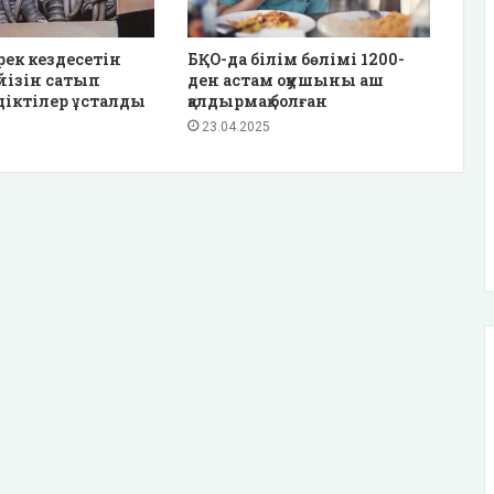
рек кездесетін
БҚО-да білім бөлімі 1200-
үйізін сатып
ден астам оқушыны аш
діктілер ұсталды
қалдырмақ болған
23.04.2025