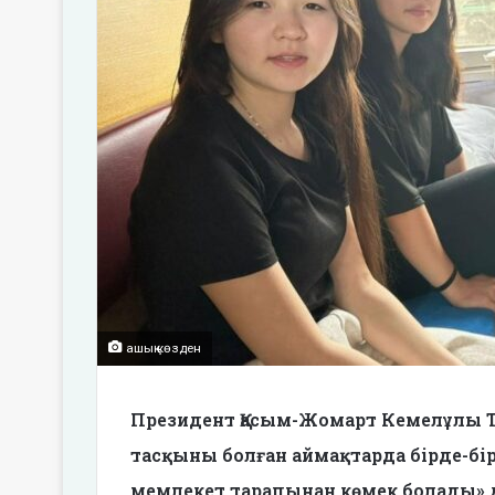
ашық көзден
Президент Қасым-Жомарт Кемелұлы Т
тасқыны болған аймақтарда бірде-бі
мемлекет тарапынан көмек болады» де