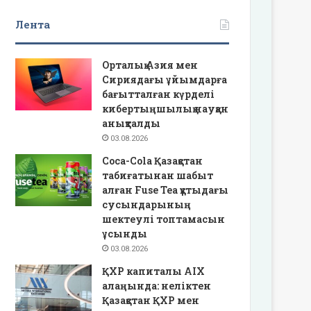
Лента
Орталық Азия мен
Сириядағы ұйымдарға
бағытталған күрделі
кибертыңшылық науқан
анықталды
03.08.2026
Coca-Cola Қазақстан
табиғатынан шабыт
алған Fuse Tea құтыдағы
сусындарының
шектеулі топтамасын
ұсынды
03.08.2026
ҚХР капиталы AIX
алаңында: неліктен
Қазақстан ҚХР мен