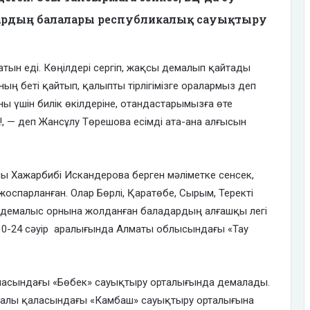
ардың балалары республикалық сауықтыру
сатын еді. Көңілдері сергіп, жақсы демалып қайтады
ың беті қайтып, қалыпты тірлігімізге оралармыз деп
 үшін билік өкілдеріне, отандастарымызға өте
!, — деп Жансұлу Төрешова есімді ата-ана алғысын
 Хажарбибі Искандерова берген мәліметке сенсек,
спарланған. Олар Бөрлі, Қаратөбе, Сырым, Теректі
а демалыс орнына жолданған баладардың алғашқы легі
а 10-24 сәуір аралығында Алматы облысындағы «Тау
аласындағы «Бөбек» сауықтыру орталығында демалады.
алы қаласындағы «Камбаш» сауықтыру орталығына