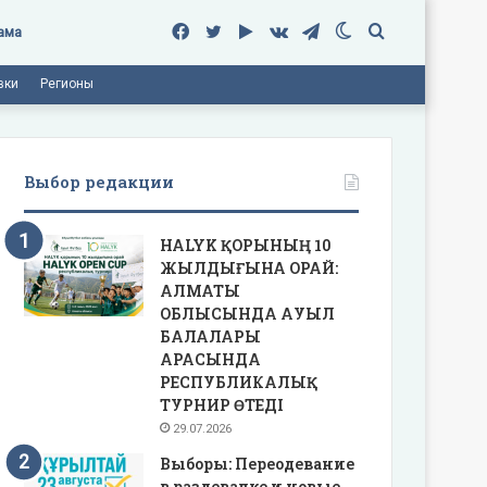
Facebook
Twitter
Google
vk.com
Telegram
Switch
Поиск
ама
вки
Регионы
Play
skin
Выбор редакции
HALYK ҚОРЫНЫҢ 10
ЖЫЛДЫҒЫНА ОРАЙ:
АЛМАТЫ
ОБЛЫСЫНДА АУЫЛ
БАЛАЛАРЫ
АРАСЫНДА
РЕСПУБЛИКАЛЫҚ
ТУРНИР ӨТЕДІ
29.07.2026
Выборы: Переодевание
в раздевалке и новые