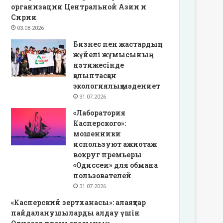
организации Центральной Азии и
Сирии
03.08.2026
Бизнес пен жастардың
жүйелі жұмысының
нәтижесінде
қалыптасқан
экологиялық мәдениет
31.07.2026
«Лаборатория
Касперского»:
мошенники
используют ажиотаж
вокруг премьеры
«Одиссеи» для обмана
пользователей
31.07.2026
«Касперский зертханасы»: алаяқтар
пайдаланушыларды алдау үшін