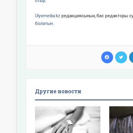
отыр
.
Ulysmedia.kz
редакциясының бас редакторы су
болатын.
Facebook
Twi
Другие новости