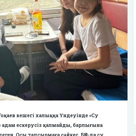
оқаев кешегі халыққа Үндеуінде «Су
р адам ескерусіз қалмайды, барлығына
ген. Осы тапсырмаға сәйкес, БҚО-да су