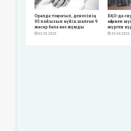
Оралда тоқ соғып, денесінің
БҚО-да си
95 пайызын күйік шалған 9
ақбөкен м
жасар бала көз жұмды
жүрген кү
02.05.2025
29.04.2025