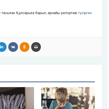
 тасыған Құлсарыға барып, арнайы репортаж
түсірген
tter
LinkedIn
VKontakte
Odnoklassniki
Print