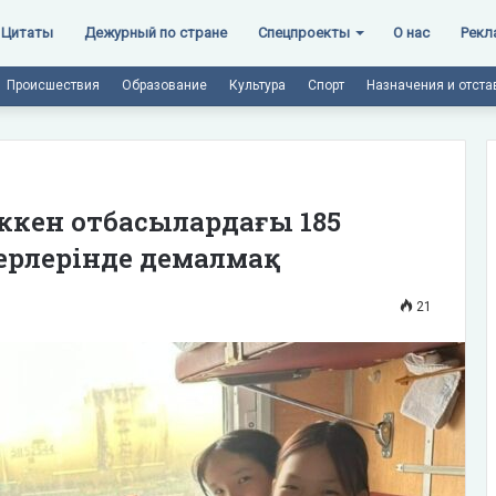
Цитаты
Дежурный по стране
Спецпроекты
О нас
Рекл
Происшествия
Образование
Культура
Спорт
Назначения и отста
еккен отбасылардағы 185
ерлерінде демалмақ
21