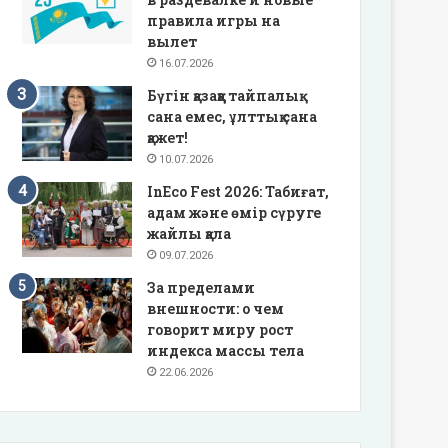
правила игры на
вылет
16.07.2026
Бүгін қазаққа тайпалық
сана емес, ұлттық сана
қажет!
10.07.2026
InEco Fest 2026: Табиғат,
адам және өмір сүруге
жайлы қала
09.07.2026
За пределами
внешности: о чем
говорит миру рост
индекса массы тела
22.06.2026