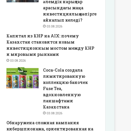
әлемдік нарықтар
арасындағы жаңа
инвестициялық көпірге
айналып келеді?
03.08.2026
Капитал из КНР на AIX: почему
Казахстан становится новым
инвестиционным мостом между КНР
и мировыми рынками
03.08.2026
Coca-Cola создала
лимитированную
коллекцию баночек
Fuse Tea,
вдохновленную
ланшафтами
Казахстана
03.08.2026
Обнаружена сложная кампания
кибершпионажа, ориентированная на