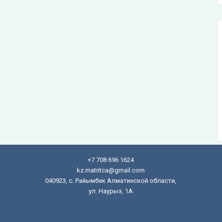
+7 708 696 1624
kz.matritca@gmail.com
040923, с. Райымбек Алматинской области,
ул. Наурыз, 1А