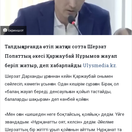
скриншот
Талдықорғанда өтіп жатқан сотта Шерзат
Полаттың әкесі Қаржаубай Нұрымов жауап
беріп жатыр, деп хабарлайды
Ulysmedia.kz.
Шерзат Дарханды ұрғаннан кейін Қаржаубай онымен
сөйлесіп, көмегін ұсынған. Одан кешірім сұраған. Бірақ ол
«балаң жауап береді, денсаулығын қойып тастайды,
балаларды шақырам» деп көнбей қойған.
«Мен оған «шешеден неге боқтайсың, қояйық» дедім. Үйге
звандадым. «Нұрқанатты оят, келсін» дедім. Әйеліме
Шерзаттың бір жігітті ұрып қойғанын айттым. Нұрқанат та