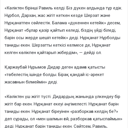
«Көліктен бірінші Равиль келді. Біз дүкен алдында тұр едік.
Нұрбол, Дархан, жас жігіт кеткен кезде Шерзат және
Нұрқанатпен сөйлестік. Балама «дүкеннен кетейік» десем,
Нұрқанат «бұлар қазір қайтып келеді, біздің үйді біледі,
бәрін осы жерде шешіп кетейік» деді. Нұрқанат Нұрболды
таниды екен. Шерзатты кеткісі келмесе де, Нұрқанат
келген көлікпен қайтарып жібердім», — дейді ол.
Қаржаубай Нұрымов Дидар деген адамға қатысты
«төбелестің ішінде болды. Бірақ қандай іс-әрекет
жасағанын білмеймін» деді.
«Көліктен үш жігіт түсті. Дидардың жанында үлкендеу бір
жігіт бар екен. Нұрқанат екеуі әңгімелесті. Нұрқанат бәрін
таниды екен. Нұрқанат біреуінен «разборкаға келдің бе?»
деп сұрады, ол «мен шалмын ғой, разборкаға қатыспаймын»
деді. Нұрқанат бәрін таниды екен. Сөйтсем, Равиль,