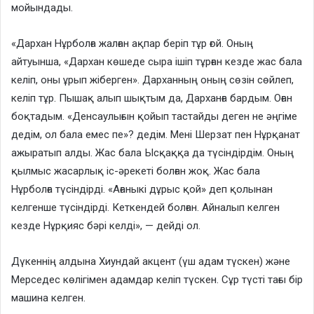
мойындады.
«Дархан Нұрболға жалған ақпар беріп тұр ғой. Оның
айтуынша, «Дархан көшеде сыра ішіп тұрған кезде жас бала
келіп, оны ұрып жіберген». Дарханның оның сөзін сөйлеп,
келіп тұр. Пышақ алып шықтым да, Дарханға бардым. Оған
боқтадым. «Денсаулығын қойып тастайды деген не әңгіме
дедім, ол бала емес пе»? дедім. Мені Шерзат пен Нұрқанат
ажыратып алды. Жас бала Ысқаққа да түсіндірдім. Оның
қылмыс жасарлық іс-әрекеті болған жоқ. Жас бала
Нұрболға түсіндірді. «Ағаныкі дұрыс қой» деп қолынан
келгенше түсіндірді. Кеткендей болған. Айналып келген
кезде Нұрқияс бәрі келді», — дейді ол.
Дүкеннің алдына Хиундай акцент (үш адам түскен) және
Мерседес көлігімен адамдар келіп түскен. Сұр түсті тағы бір
машина келген.