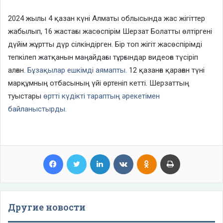
2024 жылы 4 қазан күні Алматы облысында жас жігіттер
жабылып, 16 жастағы жасөспірім Шерзат Болатты өлтіргені
дүйім жұртты дүр сілкіндірген. Бір топ жігіт жасөспірімді
тепкілеп жатқанын маңайдағы тұрғындар видеоға түсіріп
алған.
Бұзақылар ешкімді аямапты.
12 қазанға қараған түні
марқұмның отбасының үйі өртеніп кетті. Шерзаттың
туыстары
өртті күдікті тараптың әрекетімен
байланыстырды.
Facebook
Twitter
LinkedIn
VKontakte
Odnoklassniki
Print
Другие новости