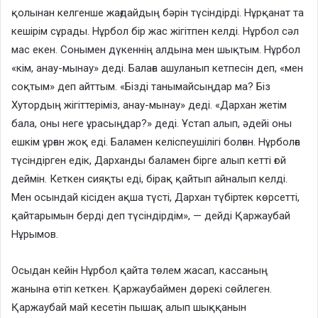
қолынан келгенше жағдайдың бәрін түсіндірді. Нұрқанат та
кешірім сұрады. Нұрбол бір жас жігітпен келді. Нұрбол сәл
мас екен. Сонымен дүкеннің алдына мен шықтым. Нұрбол
«кім, анау-мынау» деді. Балаға ашуланып кетпесін деп, «мен
соқтым» деп айттым. «Бізді танымайсыңдар ма? Біз
Хутордың жігіттеріміз, анау-мынау» деді. «Дархан жетім
бала, оны неге ұрасыңдар?» деді. Ұстап алып, әдейі оны
ешкім ұрған жоқ еді. Баламен келіспеушілігі болған. Нұрболға
түсіндірген едік, Дарханды баламен бірге алып кетті ғой
деймін. Кеткен сияқты еді, бірақ қайтып айналып келді.
Мен осындай кісіден ақша түсті, Дархан түбіртек көрсетті,
қайтарымын берді деп түсіндірдім», — дейді Қаржаубай
Нұрымов.
Осыдан кейін Нұрбол қайта төлем жасап, кассаның
жанына өтіп кеткен. Қаржаубаймен дөрекі сөйлеген.
Қаржаубай май кесетін пышақ алып шыққанын