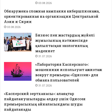
03.08.2026
Обнаружена сложная кампания кибершпионажа,
ориентированная на организации Центральной
Азии и Сирии
03.08.2026
Бизнес пен жастардың жүйелі
жұмысының нәтижесінде
қалыптасқан экологиялық
мәдениет
31.07.2026
«Лаборатория Касперского»:
мошенники используют ажиотаж
вокруг премьеры «Одиссеи» для
обмана пользователей
31.07.2026
«Касперский зертханасы»: алаяқтар
пайдаланушыларды алдау үшін Одиссея
премьерасының айналасындағы шуды
пайдаланады