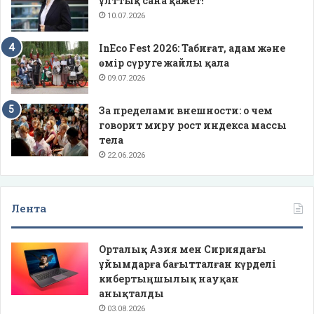
ұлттық сана қажет!
10.07.2026
InEco Fest 2026: Табиғат, адам және
өмір сүруге жайлы қала
09.07.2026
За пределами внешности: о чем
говорит миру рост индекса массы
тела
22.06.2026
Лента
Орталық Азия мен Сириядағы
ұйымдарға бағытталған күрделі
кибертыңшылық науқан
анықталды
03.08.2026