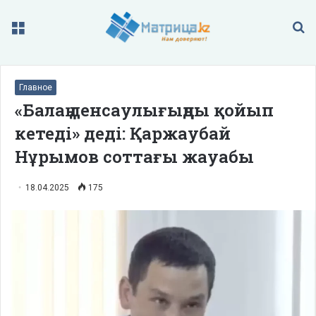
Меню
П
Главное
«Балаң денсаулығыңды қойып
кетеді» деді: Қаржаубай
Нұрымов соттағы жауабы
18.04.2025
175