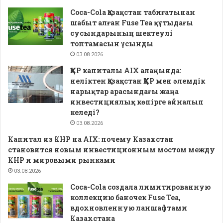
Coca-Cola Қазақстан табиғатынан
шабыт алған Fuse Tea құтыдағы
сусындарының шектеулі
топтамасын ұсынды
03.08.2026
ҚХР капиталы AIX алаңында:
неліктен Қазақстан ҚХР мен әлемдік
нарықтар арасындағы жаңа
инвестициялық көпірге айналып
келеді?
03.08.2026
Капитал из КНР на AIX: почему Казахстан
становится новым инвестиционным мостом между
КНР и мировыми рынками
03.08.2026
Coca-Cola создала лимитированную
коллекцию баночек Fuse Tea,
вдохновленную ланшафтами
Казахстана