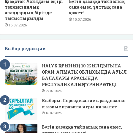
Қазақстан Азиядағы ең ірі
Бүгін қазаққа тайпалық
телевизиялық
сана емес, ұлттық сана
алаңдардың бірінде
қажет!
таныстырылды
10.07.2026
15.07.2026
Выбор редакции
HALYK ҚОРЫНЫҢ 10 ЖЫЛДЫҒЫНА
ОРАЙ: АЛМАТЫ ОБЛЫСЫНДА АУЫЛ
БАЛАЛАРЫ АРАСЫНДА
РЕСПУБЛИКАЛЫҚ ТУРНИР ӨТЕДІ
29.07.2026
Выборы: Переодевание в раздевалке
и новые правила игры на вылет
16.07.2026
Бүгін қазаққа тайпалық сана емес,