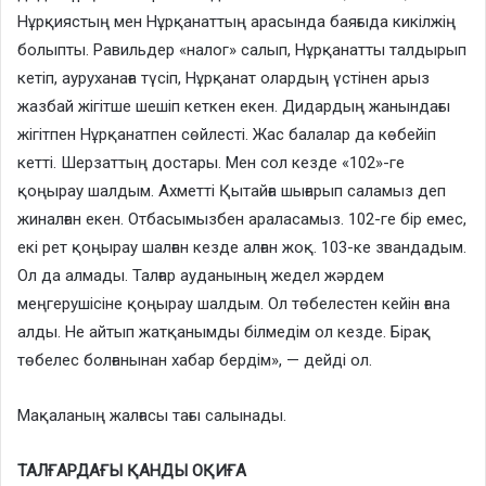
Нұрқиястың мен Нұрқанаттың арасында баяғыда кикілжің
болыпты. Равильдер «налог» салып, Нұрқанатты талдырып
кетіп, ауруханаға түсіп, Нұрқанат олардың үстінен арыз
жазбай жігітше шешіп кеткен екен. Дидардың жанындағы
жігітпен Нұрқанатпен сөйлесті. Жас балалар да көбейіп
кетті. Шерзаттың достары. Мен сол кезде «102»-ге
қоңырау шалдым. Ахметті Қытайға шығарып саламыз деп
жиналған екен. Отбасымызбен араласамыз. 102-ге бір емес,
екі рет қоңырау шалған кезде алған жоқ. 103-ке звандадым.
Ол да алмады. Талғар ауданының жедел жәрдем
меңгерушісіне қоңырау шалдым. Ол төбелестен кейін ғана
алды. Не айтып жатқанымды білмедім ол кезде. Бірақ
төбелес болғанынан хабар бердім», — дейді ол.
Мақаланың жалғасы тағы салынады.
ТАЛҒАРДАҒЫ ҚАНДЫ ОҚИҒА