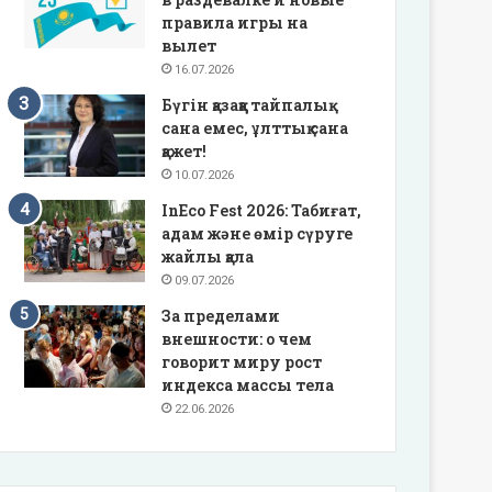
правила игры на
вылет
16.07.2026
Бүгін қазаққа тайпалық
сана емес, ұлттық сана
қажет!
10.07.2026
InEco Fest 2026: Табиғат,
адам және өмір сүруге
жайлы қала
09.07.2026
За пределами
внешности: о чем
говорит миру рост
индекса массы тела
22.06.2026