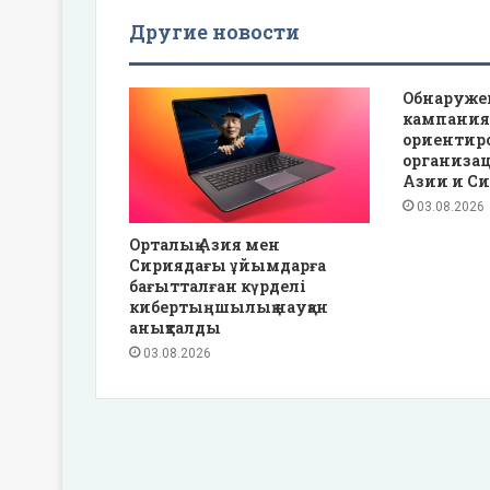
Другие новости
Обнаруже
кампания
ориентир
организа
Азии и С
03.08.2026
Орталық Азия мен
Сириядағы ұйымдарға
бағытталған күрделі
кибертыңшылық науқан
анықталды
03.08.2026