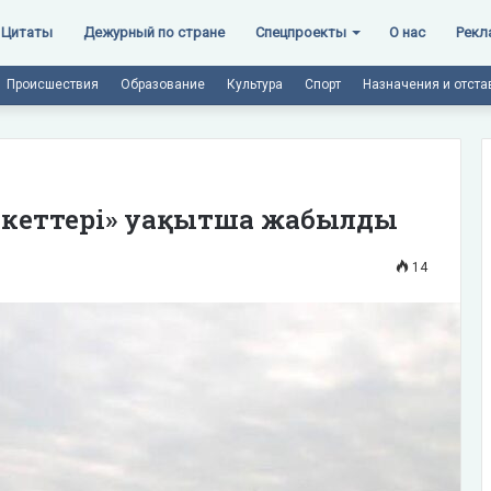
Цитаты
Дежурный по стране
Спецпроекты
О нас
Рекл
Происшествия
Образование
Культура
Спорт
Назначения и отста
 бекеттері» уақытша жабылды
14