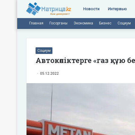
Новости
Интервью
Главная
Госорганы
Экономика
Бизнес
Социум
Социум
Автокөліктерге «газ құю
05.12.2022