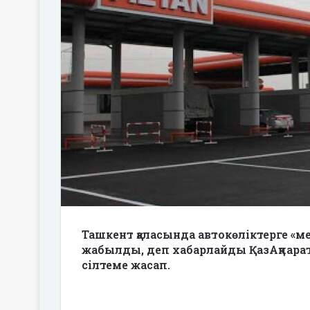
Ташкент қаласында автокөліктерге «ме
жабылды, деп хабарлайды ҚазАқпара
сілтеме жасап.