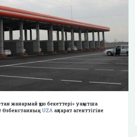
тан жанармай құю бекеттері» уақытша
т Өзбекстанның
UZA
ақпарат агенттігіне