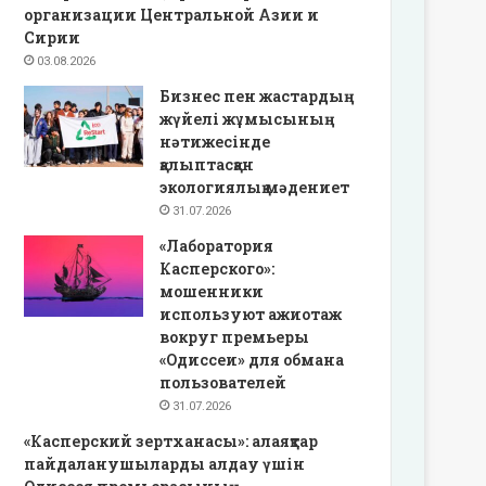
организации Центральной Азии и
Сирии
03.08.2026
Бизнес пен жастардың
жүйелі жұмысының
нәтижесінде
қалыптасқан
экологиялық мәдениет
31.07.2026
«Лаборатория
Касперского»:
мошенники
используют ажиотаж
вокруг премьеры
«Одиссеи» для обмана
пользователей
31.07.2026
«Касперский зертханасы»: алаяқтар
пайдаланушыларды алдау үшін