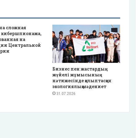
на сложная
 кибершпионажа,
ованная на
ции Центральной
ирии
Бизнес пен жастардың
жүйелі жұмысының
нәтижесінде қалыптасқан
экологиялық мәдениет
31.07.2026