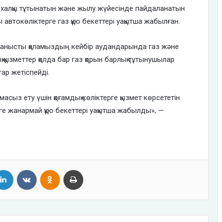
ла халқы тұтынатын және жылу жүйесінде пайдаланатын
автокөліктерге газ құю бекеттері уақытша жабылған.
ланысты қаламыздың кейбір аудандарында газ және
 қызметтер қолда бар газ қорын барлық тұтынушылар
ар жетіспейді.
асыз ету үшін қоғамдық көліктерге қызмет көрсететін
рге жанармай құю бекеттері уақытша жабылды», —
tter
LinkedIn
VKontakte
Odnoklassniki
Print