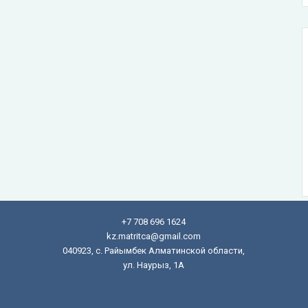
+7 708 696 1624
kz.matritca@gmail.com
040923, с. Райымбек Алматинской области,
ул. Наурыз, 1А