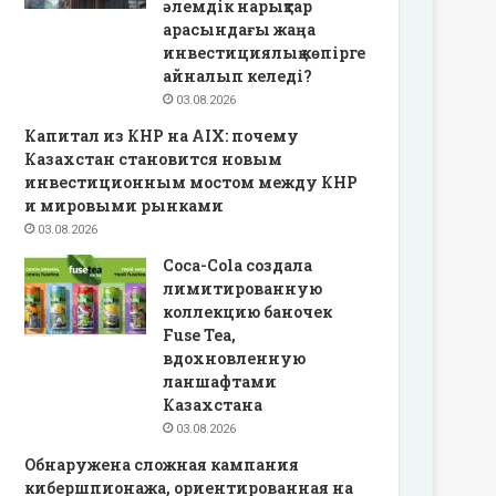
әлемдік нарықтар
арасындағы жаңа
инвестициялық көпірге
айналып келеді?
03.08.2026
Капитал из КНР на AIX: почему
Казахстан становится новым
инвестиционным мостом между КНР
и мировыми рынками
03.08.2026
Coca-Cola создала
лимитированную
коллекцию баночек
Fuse Tea,
вдохновленную
ланшафтами
Казахстана
03.08.2026
Обнаружена сложная кампания
кибершпионажа, ориентированная на