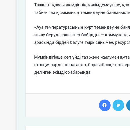
Ташкент қаласы әкімдігінің мәлімдемеуінше, қа
табиғи газ қысымының төмендеуіне байланысты 
«Ауа температурасының күрт төмендеуіне бай
жылу беруде іркілістер байқалды — коммуналдық
арасында бірдей бөлуге тырысқанымен, ресурст
Мүмкіндігінше көп үйді газ және жылумен қамтам
станцияларды қоспағанда, барлық басқа көлікте
делінген әкімдік хабарында.
Facebook
Twi