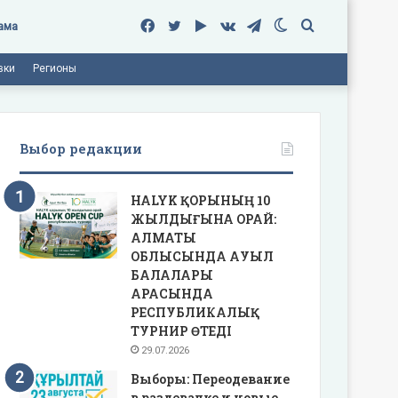
Facebook
Twitter
Google
vk.com
Telegram
Switch
Поиск
ама
вки
Регионы
Play
skin
Выбор редакции
HALYK ҚОРЫНЫҢ 10
ЖЫЛДЫҒЫНА ОРАЙ:
АЛМАТЫ
ОБЛЫСЫНДА АУЫЛ
БАЛАЛАРЫ
АРАСЫНДА
РЕСПУБЛИКАЛЫҚ
ТУРНИР ӨТЕДІ
29.07.2026
Выборы: Переодевание
в раздевалке и новые