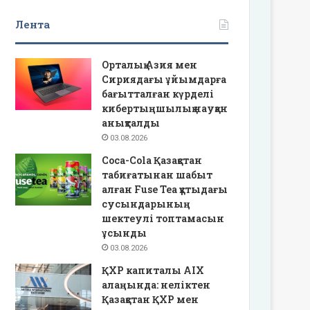
Лента
Орталық Азия мен
Сириядағы ұйымдарға
бағытталған күрделі
кибертыңшылық науқан
анықталды
03.08.2026
Coca-Cola Қазақстан
табиғатынан шабыт
алған Fuse Tea құтыдағы
сусындарының
шектеулі топтамасын
ұсынды
03.08.2026
ҚХР капиталы AIX
алаңында: неліктен
Қазақстан ҚХР мен