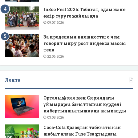
InEco Fest 2026: Табиғат, адам және
өмір сүруге жайлы қала
09.07.2026
За пределами внешности: о чем
говорит миру рост индекса массы
тела
22.06.2026
Лента
Орталық Азия мен Сириядағы
ұйымдарға бағытталған күрделі
кибертыңшылық науқан анықталды
03.08.2026
Coca-Cola Қазақстан табиғатынан
шабыт алған Fuse Tea құтыдағы