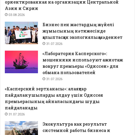
ориентированная на организации Центральной
Азии и Сирии
03.08.2026
Бизнес пен жастардың жүйелі
жұмысының нәтижесінде
қалыптасқан экологиялық мәдениет
31.07.2026
«Лаборатория Касперского»:
мошенники используют ажиотаж
вокруг премьеры «Одиссеи» для
обмана пользователей
31.07.2026
«Касперский зертханасы»: алаяқтар
пайдаланушыларды алдау үшін Одиссея
премьерасының айналасындағы шуды
пайдаланады
31.07.2026
Экокультура как результат
системной работы бизнеса и