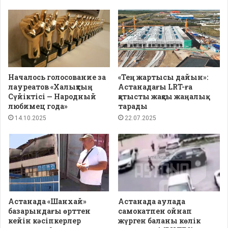
Началось голосование за
«Тең жартысы дайын»:
лауреатов «Халықтың
Астанадағы LRT-ға
Сүйіктісі — Народный
қатысты жақсы жаңалық
любимец года»
тарады
14.10.2025
22.07.2025
Астанада «Шанхай»
Астанада аулада
базарындағы өрттен
самокатпен ойнап
кейін кәсіпкерлер
жүрген баланы көлік