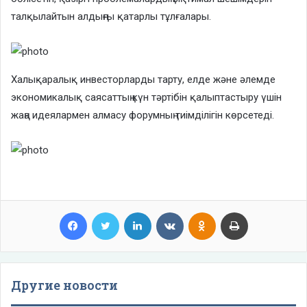
талқылайтын алдыңғы қатарлы тұлғалары.
Халықаралық инвесторларды тарту, елде және әлемде
экономикалық саясаттың күн тәртібін қалыптастыру үшін
жаңа идеялармен алмасу форумның тиімділігін көрсетеді.
Facebook
Twitter
LinkedIn
VKontakte
Odnoklassniki
Print
Другие новости