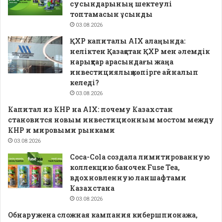
сусындарының шектеулі
топтамасын ұсынды
03.08.2026
ҚХР капиталы AIX алаңында:
неліктен Қазақстан ҚХР мен әлемдік
нарықтар арасындағы жаңа
инвестициялық көпірге айналып
келеді?
03.08.2026
Капитал из КНР на AIX: почему Казахстан
становится новым инвестиционным мостом между
КНР и мировыми рынками
03.08.2026
Coca-Cola создала лимитированную
коллекцию баночек Fuse Tea,
вдохновленную ланшафтами
Казахстана
03.08.2026
Обнаружена сложная кампания кибершпионажа,