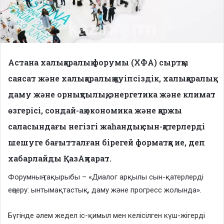
Астана халықаралық форумы (ХФА) сыртқы
саясат және халықаралық қауіпсіздік, халықаралық
даму және орнықтылық, энергетика және климат
өзгерісі, сондай-ақ экономика және қаржы
саласындағы негізгі жаһандық сын-қатерлерді
шешуге бағытталған бірегей форматқа ие, деп
хабарлайды ҚазАқпарат.
Форумның тақырыбы – «Диалог арқылы сын-қатерлерді
еңсеру: ынтымақтастық, даму және прогресс жолында».
Бүгінде әлем жедел іс-қимыл мен келісілген күш-жігерді