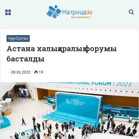
Меню
П
Нур-Султан
Астана халықаралық форумы
басталды
08.06.2023
19