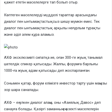
қажет ететін мәселелерге тап болып отыр.
Көптеген мәселелерді мүдделі тараптар арасындағы
диалог пен ынтымақтастықсыз шешу мүмкін емес. Тек
диалог пен ынтымақтастық арқылы неғұрлым тұрақты
және әділ әлем құра аламыз.
АХФ эксклюзивті сипатқа ие, оған 300-ге жуық танымал
шетелдік спикер қатысады. Жалпы, форумға барлығы
1000-ға жуық адам қатысады деп жоспарланған.
Сонымен қатар, форум елімізге инвестор тарту үшін маңызы
зор шара саналады.
АХФ – ең үлкен диалог алаңы, оны «Азиялық Давос» деп
санауға болады. Қазіргі заманның ең өзекті мәселелерін