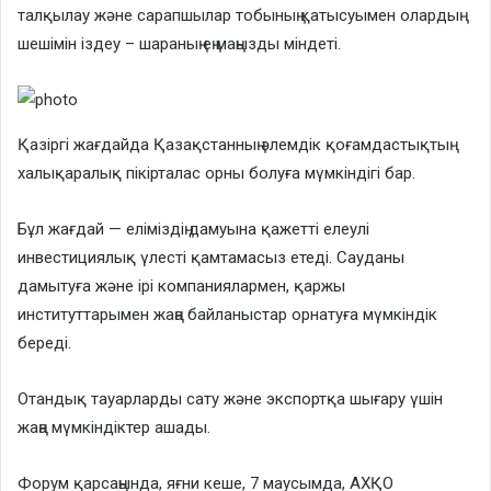
талқылау және сарапшылар тобының қатысуымен олардың
шешімін іздеу – шараның ең маңызды міндеті.
Қазіргі жағдайда Қазақстанның әлемдік қоғамдастықтың
халықаралық пікірталас орны болуға мүмкіндігі бар.
Бұл жағдай — еліміздің дамуына қажетті елеулі
инвестициялық үлесті қамтамасыз етеді. Сауданы
дамытуға және ірі компаниялармен, қаржы
институттарымен жаңа байланыстар орнатуға мүмкіндік
береді.
Отандық тауарларды сату және экспортқа шығару үшін
жаңа мүмкіндіктер ашады.
Форум қарсаңында, яғни кеше, 7 маусымда, АХҚО