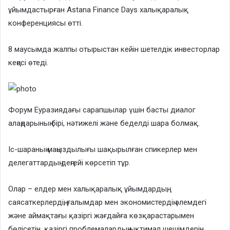
ұйымдастырған Astana Finance Days халықаралық
конференциясы өтті.
8 маусымда жалпы отырыстан кейін шетелдік инвесторлар
кеңесі өтеді.
Форум Еуразиядағы сарапшылар үшін басты диалог
алаңдарының бірі, нәтижелі және беделді шара болмақ.
Іс-шараның маңыздылығы шақырылған спикерлер мен
делегаттардың деңгейі көрсетіп тұр.
Олар – елдер мен халықаралық ұйымдардың,
саясаткерлердің, ғалымдар мен экономистердің әлемдегі
және аймақтағы қазіргі жағдайға көзқарастарымен
бөлісетін, қазіргі проблемалардың ықтимал шешімдерін