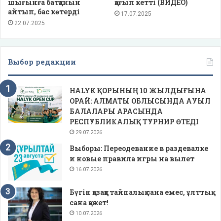
шығынға батқанын
қағып кетті (ВИДЕО)
айтып, бас көтерді
17.07.2025
22.07.2025
Выбор редакции
HALYK ҚОРЫНЫҢ 10 ЖЫЛДЫҒЫНА
ОРАЙ: АЛМАТЫ ОБЛЫСЫНДА АУЫЛ
БАЛАЛАРЫ АРАСЫНДА
РЕСПУБЛИКАЛЫҚ ТУРНИР ӨТЕДІ
29.07.2026
Выборы: Переодевание в раздевалке
и новые правила игры на вылет
16.07.2026
Бүгін қазаққа тайпалық сана емес, ұлттық
сана қажет!
10.07.2026