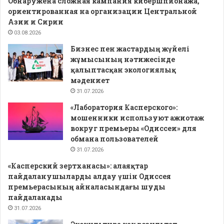
Обнаружена сложная кампания кибершпионажа,
ориентированная на организации Центральной
Азии и Сирии
03.08.2026
Бизнес пен жастардың жүйелі
жұмысының нәтижесінде
қалыптасқан экологиялық
мәдениет
31.07.2026
«Лаборатория Касперского»:
мошенники используют ажиотаж
вокруг премьеры «Одиссеи» для
обмана пользователей
31.07.2026
«Касперский зертханасы»: алаяқтар
пайдаланушыларды алдау үшін Одиссея
премьерасының айналасындағы шуды
пайдаланады
31.07.2026