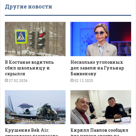
Другие новости
В Костанае водитель
Несколько уголовных
сбил школьницу и
дел завели на Гульнар
скрылся
Бажкенову
27.02.2026
02.12.2025
Крушение Bek Air:
Кирилл Павлов сообщил
стюардесса рассказала
про угрозу ареста на