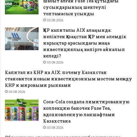
шабыт алған Fuse Tea құтыдағы
сусындарының шектеулі
топтамасын ұсынды
03.08.2026
ҚХР капиталы AIX алаңында:
неліктен Қазақстан ҚХР мен әлемдік
нарықтар арасындағы жаңа
инвестициялық көпірге айналып
келеді?
03.08.2026
Капитал из КНР на AIX: почему Казахстан
становится новым инвестиционным мостом между
КНР и мировыми рынками
03.08.2026
Coca-Cola создала лимитированную
коллекцию баночек Fuse Tea,
вдохновленную ланшафтами
Казахстана
03.08.2026