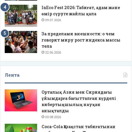
InEco Fest 2026: Табиғат, адам және
өмір сүруге жайлы қала
09.07.2026
За пределами внешности: о чем
говорит миру рост индекса массы
тела
22.06.2026
Лента
Орталық Азия мен Сириядағы
ұйымдарға бағытталған күрделі
кибертыңшылық науқан
анықталды
03.08.2026
Coca-Cola Қазақстан табиғатынан