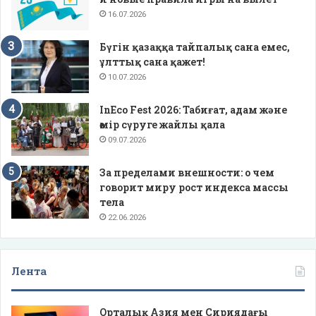
16.07.2026
Бүгін қазаққа тайпалық сана емес,
ұлттық сана қажет!
10.07.2026
InEco Fest 2026: Табиғат, адам және
өмір сүруге жайлы қала
09.07.2026
За пределами внешности: о чем
говорит миру рост индекса массы
тела
22.06.2026
Лента
Орталық Азия мен Сириядағы