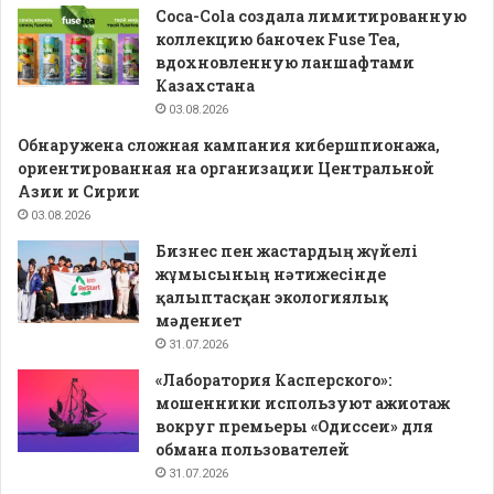
Coca-Cola создала лимитированную
коллекцию баночек Fuse Tea,
вдохновленную ланшафтами
Казахстана
03.08.2026
Обнаружена сложная кампания кибершпионажа,
ориентированная на организации Центральной
Азии и Сирии
03.08.2026
Бизнес пен жастардың жүйелі
жұмысының нәтижесінде
қалыптасқан экологиялық
мәдениет
31.07.2026
«Лаборатория Касперского»:
мошенники используют ажиотаж
вокруг премьеры «Одиссеи» для
обмана пользователей
31.07.2026