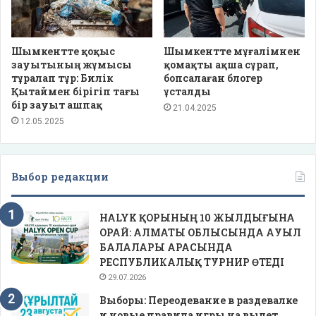
Шымкентте қоқыс
Шымкентте мұғалімнен
зауытының жұмысы
қомақты ақша сұрап,
тұралап тұр: Билік
бопсалаған блогер
Қытаймен бірігіп тағы
ұсталды
бір зауыт ашпақ
21.04.2025
12.05.2025
Выбор редакции
HALYK ҚОРЫНЫҢ 10 ЖЫЛДЫҒЫНА
ОРАЙ: АЛМАТЫ ОБЛЫСЫНДА АУЫЛ
БАЛАЛАРЫ АРАСЫНДА
РЕСПУБЛИКАЛЫҚ ТУРНИР ӨТЕДІ
29.07.2026
Выборы: Переодевание в раздевалке
и новые правила игры на вылет