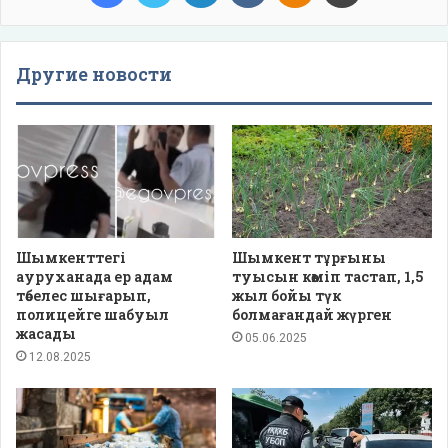
Другие новости
Шымкенттегі
Шымкент тұрғыны
ауруханада ер адам
туысын көміп тастап, 1,5
төбелес шығарып,
жыл бойы түк
полицейге шабуыл
болмағандай жүрген
жасады
05.06.2025
12.08.2025