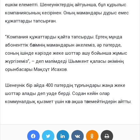
ешкім елемепті. Шенеуніктердің айтуынша, бұл құрылыс
компаниясының кесірінен. Оның мамандары дұрыс емес
құжаттарды тапсырған.
“Компания құжаттарды қайта тапсырды. Ертең мұнда
абоненттік бөлімнің мамандарын әкелеміз, әр пәтерде,
соның ішінде кәрізде жеке шоттар ашу бойынша жұмыс
жүргіземіз”, – деп мәлімдеді Шымкент қаласы әкімінің
орынбасары Мақсұт Исахов.
Шенеунік бір айда 400 пәтердің тұрғындары жаңа жеке
шоттар алады деп уәде берді. Содан кейін олар
коммуналдық қызмет үшін көп ақша төлемейтіндерін айтты.
Facebook
Twitter
LinkedIn
VKontakte
Odnoklassniki
Print