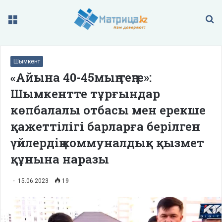
Меню
П
Шымкент
«Айына 40-45мың теңге»:
Шымкентте тұрғындар
көпбалалы отбасы мен ерекше
қажеттілігі барларға берілген
үйлердің коммуналдық қызмет
құнына наразы
15.06.2023
19