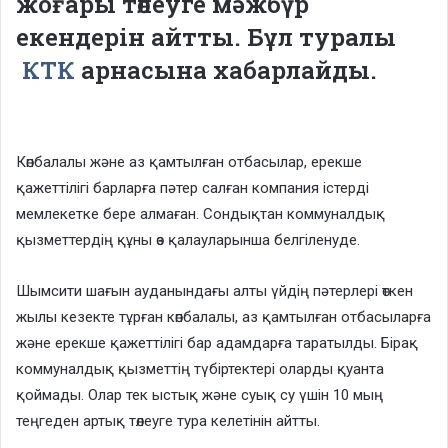
жоғары төлеуге мәжбүр
екендерін айтты. Бұл туралы
КТК
арнасына хабарлайды.
Көпбалалы және аз қамтылған отбасылар, ерекше
қажеттілігі барларға пәтер салған компания істерді
мемлекетке бере алмаған. Сондықтан коммуналдық
қызметтердің құны өз қалауларынша белгіленуде.
Шымсити шағын ауданындағы алты үйдің пәтерлері өткен
жылы кезекте тұрған көпбалалы, аз қамтылған отбасыларға
және ерекше қажеттілігі бар адамдарға таратылды. Бірақ
коммуналдық қызметтің түбіртектері оларды қуанта
қоймады. Олар тек ыстық және суық су үшін 10 мың
теңгеден артық төлеуге тура келетінін айтты.