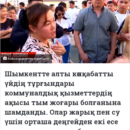
Бейнесюжеттен скриншот
Шымкентте алты көпқабатты
үйдің тұрғындары
коммуналдық қызметтердің
ақысы тым жоғары болғанына
шамданды. Олар жарық пен су
үшін орташа деңгейден екі есе