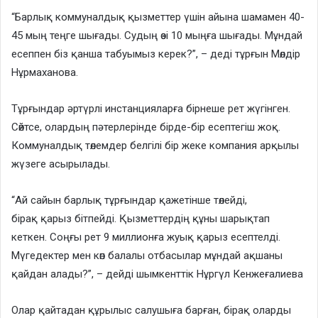
“Барлық коммуналдық қызметтер үшін айына шамамен 40-
45 мың теңге шығады. Судың өзі 10 мыңға шығады. Мұндай
есеппен біз қанша табуымыз керек?”, – деді тұрғын Мөлдір
Нұрмаханова.
Тұрғындар әртүрлі инстанцияларға бірнеше рет жүгінген.
Сөйтсе, олардың пәтерлерінде бірде-бір есептегіш жоқ.
Коммуналдық төлемдер белгілі бір жеке компания арқылы
жүзеге асырылады.
“Ай сайын барлық тұрғындар қажетінше төлейді,
бірақ қарыз бітпейді. Қызметтердің құны шарықтап
кеткен. Соңғы рет 9 миллионға жуық қарыз есептелді.
Мүгедектер мен көп балалы отбасылар мұндай ақшаны
қайдан алады?”, – дейді шымкенттік Нұргүл Кенжеғалиева
Олар қайтадан құрылыс салушыға барған, бірақ оларды