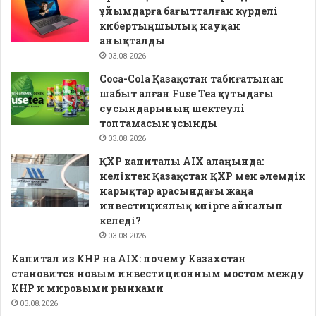
ұйымдарға бағытталған күрделі
кибертыңшылық науқан
анықталды
03.08.2026
Coca-Cola Қазақстан табиғатынан
шабыт алған Fuse Tea құтыдағы
сусындарының шектеулі
топтамасын ұсынды
03.08.2026
ҚХР капиталы AIX алаңында:
неліктен Қазақстан ҚХР мен әлемдік
нарықтар арасындағы жаңа
инвестициялық көпірге айналып
келеді?
03.08.2026
Капитал из КНР на AIX: почему Казахстан
становится новым инвестиционным мостом между
КНР и мировыми рынками
03.08.2026