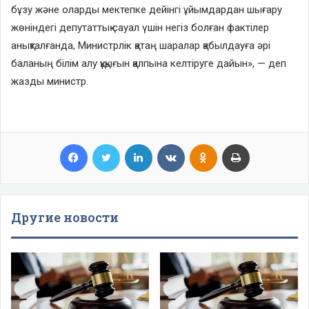
бұзу және оларды мектепке дейінгі ұйымдардан шығару
жөніндегі депутаттық сауал үшін негіз болған фактілер
анықталғанда, Министрлік қатаң шаралар қабылдауға әрі
баланың білім алу құқығын қалпына келтіруге дайын», — деп
жазды министр.
Facebook
Twitter
LinkedIn
VKontakte
Odnoklassniki
Print
Другие новости