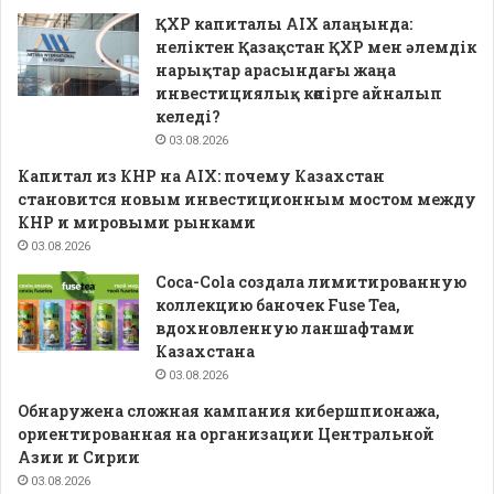
ҚХР капиталы AIX алаңында:
неліктен Қазақстан ҚХР мен әлемдік
нарықтар арасындағы жаңа
инвестициялық көпірге айналып
келеді?
03.08.2026
Капитал из КНР на AIX: почему Казахстан
становится новым инвестиционным мостом между
КНР и мировыми рынками
03.08.2026
Coca-Cola создала лимитированную
коллекцию баночек Fuse Tea,
вдохновленную ланшафтами
Казахстана
03.08.2026
Обнаружена сложная кампания кибершпионажа,
ориентированная на организации Центральной
Азии и Сирии
03.08.2026