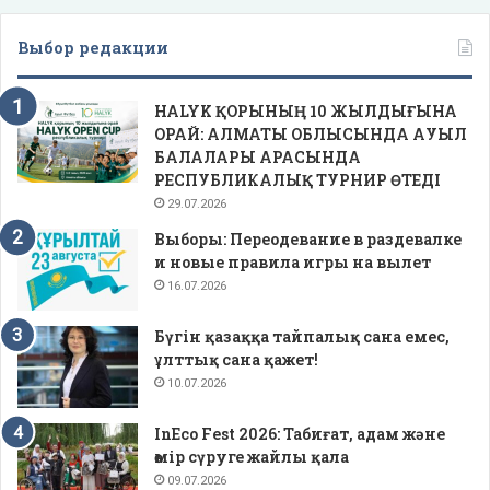
Выбор редакции
HALYK ҚОРЫНЫҢ 10 ЖЫЛДЫҒЫНА
ОРАЙ: АЛМАТЫ ОБЛЫСЫНДА АУЫЛ
БАЛАЛАРЫ АРАСЫНДА
РЕСПУБЛИКАЛЫҚ ТУРНИР ӨТЕДІ
29.07.2026
Выборы: Переодевание в раздевалке
и новые правила игры на вылет
16.07.2026
Бүгін қазаққа тайпалық сана емес,
ұлттық сана қажет!
10.07.2026
InEco Fest 2026: Табиғат, адам және
өмір сүруге жайлы қала
09.07.2026