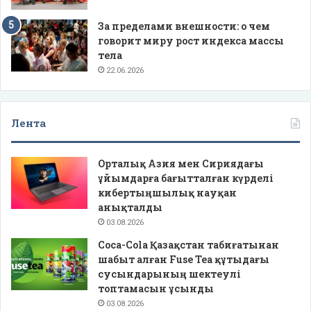
За пределами внешности: о чем
говорит миру рост индекса массы
тела
22.06.2026
Лента
Орталық Азия мен Сириядағы
ұйымдарға бағытталған күрделі
кибертыңшылық науқан
анықталды
03.08.2026
Coca-Cola Қазақстан табиғатынан
шабыт алған Fuse Tea құтыдағы
сусындарының шектеулі
топтамасын ұсынды
03.08.2026