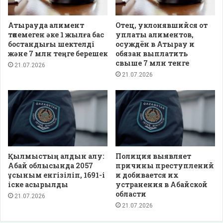
Атырауда алимент
Отец, уклонявшийся от
төлемеген әке 1 жылға бас
уплаты алиментов,
бостандығы шектелді
осуждён в Атырау и
және 7 млн теңге берешек
обязан выплатить
свыше 7 млн тенге
21.07.2026
21.07.2026
Қылмыстың алдын алу:
Полиция выявляет
Абай облысында 2057
причины преступлений
ұсыным енгізіліп, 1691-і
и добивается их
іске асырылды
устранения в Абайской
области
21.07.2026
21.07.2026