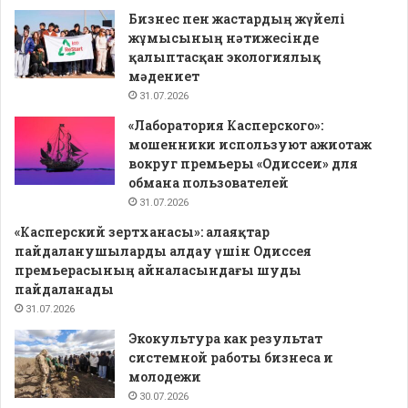
Бизнес пен жастардың жүйелі
жұмысының нәтижесінде
қалыптасқан экологиялық
мәдениет
31.07.2026
«Лаборатория Касперского»:
мошенники используют ажиотаж
вокруг премьеры «Одиссеи» для
обмана пользователей
31.07.2026
«Касперский зертханасы»: алаяқтар
пайдаланушыларды алдау үшін Одиссея
премьерасының айналасындағы шуды
пайдаланады
31.07.2026
Экокультура как результат
системной работы бизнеса и
молодежи
30.07.2026