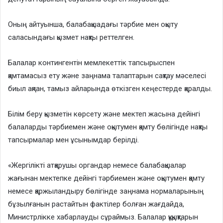
Оның айтуынша, балабақшадағы тәрбие мен оқыту
саласындағы қызмет нақты реттелген.
Балалар контингентін мемлекеттік тапсырыспен
қамтамасыз ету және заңнама талаптарын сақтау мәселесі
биыл ақпан, тамыз айларында өткізген кеңестерде қаралды.
Білім беру қызметін көрсету және мектеп жасына дейінгі
балаларды тәрбиемен және оқытумен қамту бөлігінде нақты
тапсырмалар мен ұсынымдар берілді.
«Жергілікті атқарушы органдар немесе балабақшалар
жағынан мектепке дейінгі тәрбиемен және оқытумен қамту
немесе қаржыландыру бөлігінде заңнама нормаларының
бұзылғанын растайтын фактілер болған жағдайда,
Министрлікке хабарлауды сұраймыз. Балалар құқықтарын