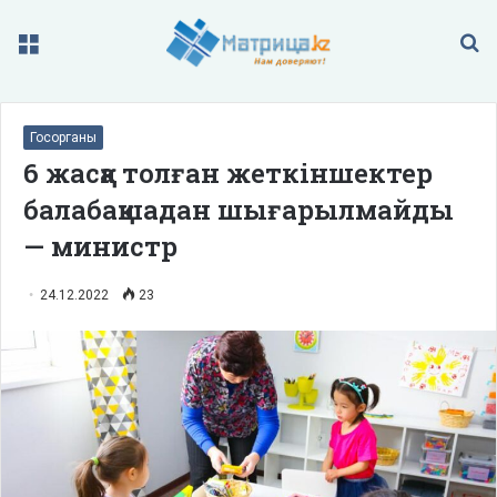
Меню
П
Госорганы
6 жасқа толған жеткіншектер
балабақшадан шығарылмайды
— министр
24.12.2022
23