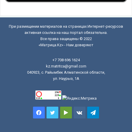
При размещении материалов на страницах Интернет-ресурсов
активная ссылка на наш портал обязательна.
Все права защищены © 2022
«Матрица.Kz» - Нам доверяют
+7 708 696 1624
kz.matritca@gmail.com
040923, с. Райымбек Алматинской области,
ул. Наурыз, 1А
Facebook
Twitter
Google
vk.com
Telegram
Play