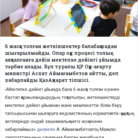
6 жасқа толған жеткіншектер балабақшадан
шығарылмайды. Олар оқу процесі толық
аяқталғанға дейін мектепке дейінгі ұйымда
тәрбие алады. Бұл туралы ҚР Оқу-ағарту
министрі Асхат Аймағамбетов айтты, деп
хабарлайды ҚазАқпарат тілшісі.
«Мектепке дейінгі ұйымда бала 6 жасқа толған күннен
бастап қаржыландырудың тоқтатылуы, жеткіншектерді
мектепке дейінгі ұйымнан және мемлекеттік білім беру
тапсырысынан шығаруға ведомствоның нормативтік-құқықтық
актілерінде ондай заңнамалық негіз жоқ екенін
хабарлаймыз»
делінген
А. Аймағамбетовтің Мәжіліс
депутаттарының сауалына берген жауабында.