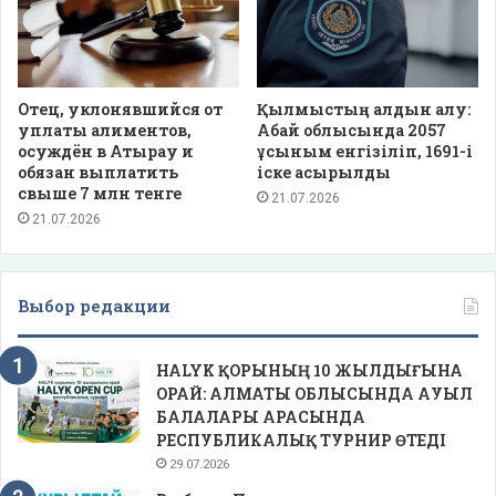
Отец, уклонявшийся от
Қылмыстың алдын алу:
уплаты алиментов,
Абай облысында 2057
осуждён в Атырау и
ұсыным енгізіліп, 1691-і
обязан выплатить
іске асырылды
свыше 7 млн тенге
21.07.2026
21.07.2026
Выбор редакции
HALYK ҚОРЫНЫҢ 10 ЖЫЛДЫҒЫНА
ОРАЙ: АЛМАТЫ ОБЛЫСЫНДА АУЫЛ
БАЛАЛАРЫ АРАСЫНДА
РЕСПУБЛИКАЛЫҚ ТУРНИР ӨТЕДІ
29.07.2026