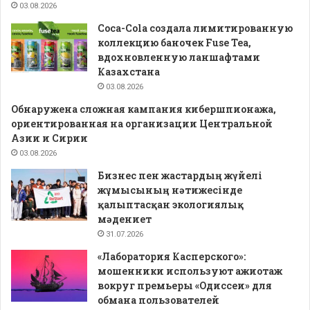
03.08.2026
Coca-Cola создала лимитированную
коллекцию баночек Fuse Tea,
вдохновленную ланшафтами
Казахстана
03.08.2026
Обнаружена сложная кампания кибершпионажа,
ориентированная на организации Центральной
Азии и Сирии
03.08.2026
Бизнес пен жастардың жүйелі
жұмысының нәтижесінде
қалыптасқан экологиялық
мәдениет
31.07.2026
«Лаборатория Касперского»:
мошенники используют ажиотаж
вокруг премьеры «Одиссеи» для
обмана пользователей