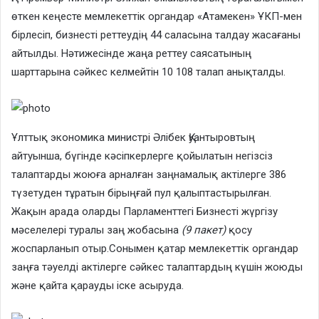
өткен кеңесте мемлекеттік органдар «Атамекен» ҰКП-мен
бірлесіп, бизнесті реттеудің 44 саласына талдау жасағаны
айтылды. Нәтижесінде жаңа реттеу саясатының
шарттарына сәйкес келмейтін 10 108 талап анықталды.
Ұлттық экономика министрі Әлібек Қуантыровтың
айтуынша, бүгінде кәсіпкерлерге қойылатын негізсіз
талаптарды жоюға арналған заңнамалық актілерге 386
түзетуден тұратын бірыңғай пул қалыптастырылған.
Жақын арада оларды Парламенттегі Бизнесті жүргізу
мәселелері туралы заң жобасына
(9 пакет)
қосу
жоспарланып отыр.Сонымен қатар мемлекеттік органдар
заңға тәуелді актілерге сәйкес талаптардың күшін жоюды
және қайта қарауды іске асыруда.