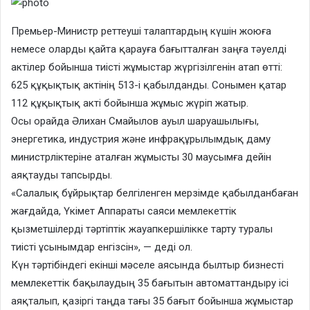
Премьер-Министр реттеуші талаптардың күшін жоюға
немесе оларды қайта қарауға бағытталған заңға тәуелді
актілер бойынша тиісті жұмыстар жүргізілгенін атап өтті:
625 құқықтық актінің 513-і қабылданды. Сонымен қатар
112 құқықтық акті бойынша жұмыс жүріп жатыр.
Осы орайда Әлихан Смайылов ауыл шаруашылығы,
энергетика, индустрия және инфрақұрылымдық даму
министрліктеріне аталған жұмысты 30 маусымға дейін
аяқтауды тапсырды.
«Салалық бұйрықтар белгіленген мерзімде қабылданбаған
жағдайда, Үкімет Аппараты саяси мемлекеттік
қызметшілерді тәртіптік жауапкершілікке тарту туралы
тиісті ұсынымдар енгізсін», — деді ол.
Күн тәртібіндегі екінші мәселе аясында былтыр бизнесті
мемлекеттік бақылаудың 35 бағытын автоматтандыру ісі
аяқталып, қазіргі таңда тағы 35 бағыт бойынша жұмыстар