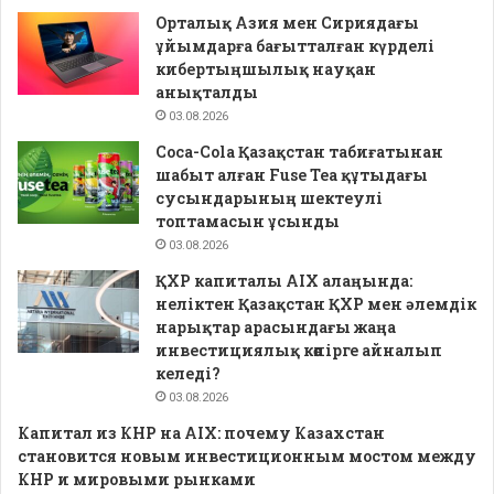
Орталық Азия мен Сириядағы
ұйымдарға бағытталған күрделі
кибертыңшылық науқан
анықталды
03.08.2026
Coca-Cola Қазақстан табиғатынан
шабыт алған Fuse Tea құтыдағы
сусындарының шектеулі
топтамасын ұсынды
03.08.2026
ҚХР капиталы AIX алаңында:
неліктен Қазақстан ҚХР мен әлемдік
нарықтар арасындағы жаңа
инвестициялық көпірге айналып
келеді?
03.08.2026
Капитал из КНР на AIX: почему Казахстан
становится новым инвестиционным мостом между
КНР и мировыми рынками