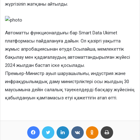
жүргізіліп жатқаны айтылды.
Автоматты функционалдығы бар Smart Data Ukimet
платформасы пайдалануға дайын. Ол қазіргі уақытта
жұмыс апробациясынан өтуде.Осылайша, мемлекеттік
бақылау мен қадағалаудың автоматтандырылған жүйесі
2024 жылдан бастап іске қосылады.
Премьер-Министр ауыл шаруашылығы, индустрия және
инфрақұрылымдық даму министрліктері осы жылдың 30
маусымына дейін салалық тәуекелдерді басқару жүйесінің
қабылдануын қамтамасыз етуі қажеттігін атап өтті.
Facebook
Twitter
LinkedIn
VKontakte
Odnoklassniki
Print