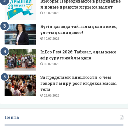
Выборы: Переодевание в раздевалке
и новые правила игры на вылет
16.07.2026
Бүгін қазаққа тайпалық сана емес,
ұлттық сана қажет!
10.07.2026
InEco Fest 2026: Табиғат, адам және
өмір сүруге жайлы қала
09.07.2026
За пределами внешности: о чем
говорит миру рост индекса массы
тела
22.06.2026
Лента