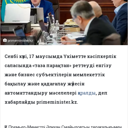
primeminister.kz
Сенбі күні, 17 маусымда Үкіметте кәсіпкерлік
саласында «таза парақтан» реттеуді енгізу
және бизнес субъектілерін мемлекеттік
бақылау және қадағалау жүйесін
автоматтандыру мәселелері
қаралды
, деп
хабарлайды primeminister.kz.
ҚР Премьер-Министрі Әлихан Смайыловтың төрағалығымен