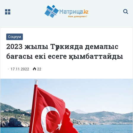
Меню
П
Социум
2023 жылы Түркияда демалыс
бағасы екі есеге қымбаттайды
17.11.2022
22