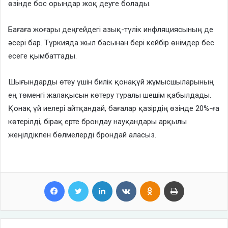
өзінде бос орындар жоқ деуге болады.
Бағаға жоғары деңгейдегі азық-түлік инфляциясының де
әсері бар. Түркияда жыл басынан бері кейбір өнімдер бес
есеге қымбаттады.
Шығындарды өтеу үшін билік қонақүй жұмысшыларының
ең төменгі жалақысын көтеру туралы шешім қабылдады.
Қонақ үй иелері айтқандай, бағалар қазірдің өзінде 20%-ға
көтерілді, бірақ ерте брондау науқандары арқылы
жеңілдікпен бөлмелерді брондай аласыз.
Facebook
Twitter
LinkedIn
VKontakte
Odnoklassniki
Print