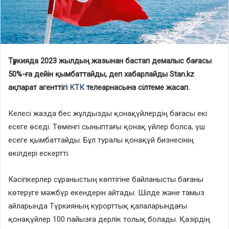
Түркияда 2023 жылдың жазынан бастап демалыс бағасы
50%-ға дейін қымбаттайды, деп хабарлайды Stan.kz
ақпарат агенттігі
КТК
телеарнасына сілтеме жасап.
Келесі жазда бес жұлдызды қонақүйлердің бағасы екі
есеге өседі. Төменгі сыныптағы қонақ үйлер болса, үш
есеге қымбаттайды. Бұл туралы қонақүй бизнесінің
өкілдері ескертті.
Кәсіпкерлер сұраныстың көптігіне байланысты бағаны
көтеруге мәжбүр екендерін айтады. Шілде және тамыз
айларында Түркияның курорттық қалаларындағы
қонақүйлер 100 пайызға дерлік толық болады. Қазірдің