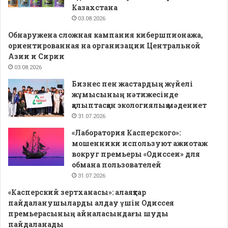
Казахстана
03.08.2026
Обнаружена сложная кампания кибершпионажа,
ориентированная на организации Центральной
Азии и Сирии
03.08.2026
Бизнес пен жастардың жүйелі
жұмысының нәтижесінде
қалыптасқан экологиялық мәдениет
31.07.2026
«Лаборатория Касперского»:
мошенники используют ажиотаж
вокруг премьеры «Одиссеи» для
обмана пользователей
31.07.2026
«Касперский зертханасы»: алаяқтар
пайдаланушыларды алдау үшін Одиссея
премьерасының айналасындағы шуды
пайдаланады