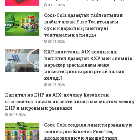
03.08.2026
Coca-Cola Қазақстан табиғатынан
шабыт алған Fuse Tea құтыдағы
сусындарының шектеулі
топтамасын ұсынды
03.08.2026
ҚХР капиталы AIX алаңында:
неліктен Қазақстан ҚХР мен әлемдік
нарықтар арасындағы жаңа
инвестициялық көпірге айналып
келеді?
03.08.2026
Капитал из КНР на AIX: почему Казахстан
становится новым инвестиционным мостом между
КНР и мировыми рынками
03.08.2026
Coca-Cola создала лимитированную
коллекцию баночек Fuse Tea,
вдохновленную ланшафтами