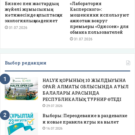
Бизнес пен жастардың
«Лаборатория
жүйелі жұмысының
Касперского»:
нәтижесінде қалыптасқан
мошенники используют
экологиялық мәдениет
ажиотаж вокруг
премьеры «Одиссеи» для
31.07.2026
обмана пользователей
31.07.2026
Выбор редакции
HALYK ҚОРЫНЫҢ 10 ЖЫЛДЫҒЫНА
ОРАЙ: АЛМАТЫ ОБЛЫСЫНДА АУЫЛ
БАЛАЛАРЫ АРАСЫНДА
РЕСПУБЛИКАЛЫҚ ТУРНИР ӨТЕДІ
29.07.2026
Выборы: Переодевание в раздевалке
и новые правила игры на вылет
16.07.2026