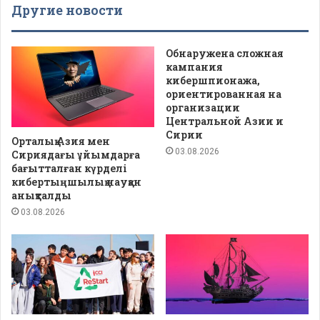
Другие новости
Обнаружена сложная
кампания
кибершпионажа,
ориентированная на
организации
Центральной Азии и
Сирии
Орталық Азия мен
03.08.2026
Сириядағы ұйымдарға
бағытталған күрделі
кибертыңшылық науқан
анықталды
03.08.2026