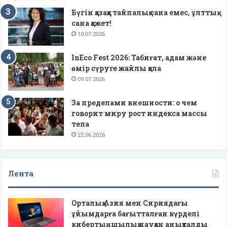
Бүгін қазаққа тайпалық сана емес, ұлттық
сана қажет!
10.07.2026
InEco Fest 2026: Табиғат, адам және
өмір сүруге жайлы қала
09.07.2026
За пределами внешности: о чем
говорит миру рост индекса массы
тела
22.06.2026
Лента
Орталық Азия мен Сириядағы
ұйымдарға бағытталған күрделі
кибертыңшылық науқан анықталды