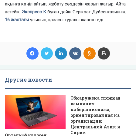
ақынға көңіл айтып, жұбату сөздерін жазып жатыр. Айта
кетейік,
Экспресс К
бұған дейін Серікзат Дүйсенғазиннің
16 жастағы
ұлының қазасы туралы жазған еді.
Facebook
Twitter
LinkedIn
VKontakte
Odnoklassniki
Print
Другие новости
Обнаружена сложная
кампания
кибершпионажа,
ориентированная на
организации
Центральной Азии и
Сирии
Орталық Азия мен