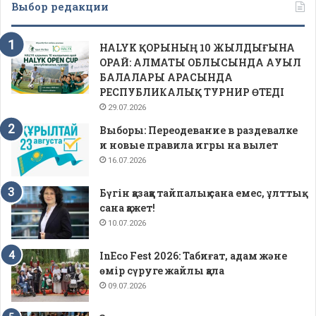
Выбор редакции
HALYK ҚОРЫНЫҢ 10 ЖЫЛДЫҒЫНА
ОРАЙ: АЛМАТЫ ОБЛЫСЫНДА АУЫЛ
БАЛАЛАРЫ АРАСЫНДА
РЕСПУБЛИКАЛЫҚ ТУРНИР ӨТЕДІ
29.07.2026
Выборы: Переодевание в раздевалке
и новые правила игры на вылет
16.07.2026
Бүгін қазаққа тайпалық сана емес, ұлттық
сана қажет!
10.07.2026
InEco Fest 2026: Табиғат, адам және
өмір сүруге жайлы қала
09.07.2026