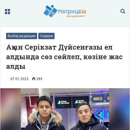
Меню
П
Выбор редакции
Социум
Ақын Серікзат Дүйсенғазы ел
алдында сөз сөйлеп, көзіне жас
алды
07.01.2023
289