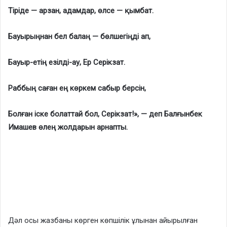
Тіріде — арзан, адамдар, өлсе — қымбат.
Бауырыңнан бел балаң — бөлшегіңді ап,
Бауыр-етің езілді-ау, Ер Серікзат.
Раббың саған ең көркем сабыр берсін,
Болған іске болаттай бол, Серікзат!»,
— деп Балғынбек
Имашев өлең жолдарын арнапты.
Дәл осы жазбаны көрген көпшілік ұлынан айырылған