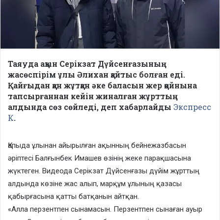
Таяуда ақын Серікзат Дүйсенғазының
жасөспірім ұлы Әлихан қайтыс болған еді.
Қайғыдан қан жұтқан әке баласын жер қойнына
тапсырғаннан кейін жиналған жұрттың
алдында сөз сөйледі, деп хабарлайды
Экспресс
К
.
Қапыда ұлынан айырылған ақынның бейнежазбасын
әріптесі Балғынбек Имашев өзінің жеке парақшасына
жүктеген. Видеода Серікзат Дүйсенғазы дүйім жұрттың
алдында көзіне жас алып, марқұм ұлының қазасы
қабырғасына қатты батқанын айтқан.
«Алла перзентпен сынамасын. Перзентпен сынаған ауыр