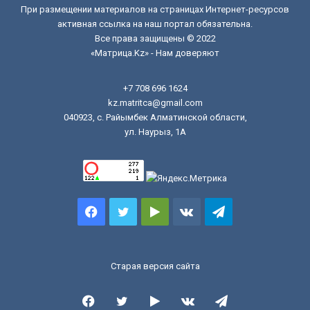
При размещении материалов на страницах Интернет-ресурсов
активная ссылка на наш портал обязательна.
Все права защищены © 2022
«Матрица.Kz» - Нам доверяют
+7 708 696 1624
kz.matritca@gmail.com
040923, с. Райымбек Алматинской области,
ул. Наурыз, 1А
Facebook
Twitter
Google
vk.com
Telegram
Play
Старая версия сайта
Facebook
Twitter
Google
vk.com
Telegram