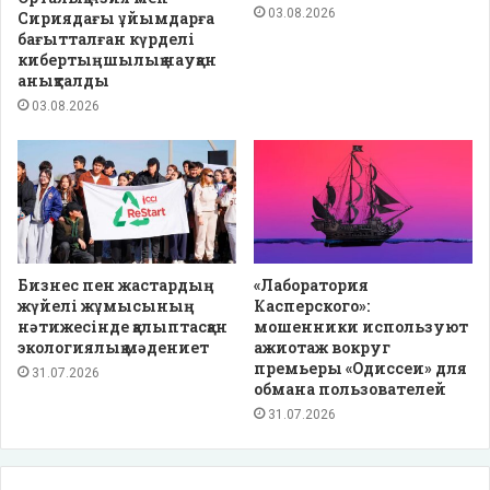
03.08.2026
Сириядағы ұйымдарға
бағытталған күрделі
кибертыңшылық науқан
анықталды
03.08.2026
Бизнес пен жастардың
«Лаборатория
жүйелі жұмысының
Касперского»:
нәтижесінде қалыптасқан
мошенники используют
экологиялық мәдениет
ажиотаж вокруг
премьеры «Одиссеи» для
31.07.2026
обмана пользователей
31.07.2026