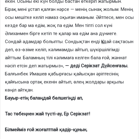
екен. Осыны екі күн болды бастан өткеріп жатырмын.
Бірақ мені ұстап қалған нәрсе — менің сынақ жолым. Менің
осы мешітке келіп намаз оқыған иманым. Әйтпесе, мен осы
кезде бар ма едім, жоқ па едім. Мен тіпті сол күні
Әлиханмен бірге кетіп те қалар ма едім ана дүниеге.
Сондай адамдар болыпты. Сондықтан енді Құдай сақтасын
деп, өз-өзіме келіп, кәлимамды айтып, шүкіршілігімді
айттым. Баламның тілі кәлимаға келген бала ғой, жәннат
нәсіп етсін деп жатырмыз»,
— деді Серікзат Дүйсенғазы.
Балғынбек Имашев қабырғасы қайысқан әріптесінің
қайғысына ортақ екенін айтып, өлең жолдары арқылы
көңіл айтқан.
Бауыр-етің балаңдай бөлшегіңді ап,
Тас төбеңнен жай түсті-ау, Ер Серікзат!
Білмейміз ғой жоғалтпай қадір-құнын,