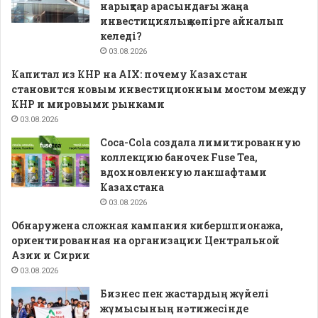
нарықтар арасындағы жаңа
инвестициялық көпірге айналып
келеді?
03.08.2026
Капитал из КНР на AIX: почему Казахстан
становится новым инвестиционным мостом между
КНР и мировыми рынками
03.08.2026
Coca-Cola создала лимитированную
коллекцию баночек Fuse Tea,
вдохновленную ланшафтами
Казахстана
03.08.2026
Обнаружена сложная кампания кибершпионажа,
ориентированная на организации Центральной
Азии и Сирии
03.08.2026
Бизнес пен жастардың жүйелі
жұмысының нәтижесінде