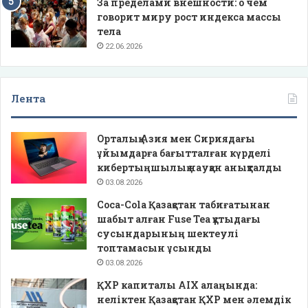
За пределами внешности: о чем
говорит миру рост индекса массы
тела
22.06.2026
Лента
Орталық Азия мен Сириядағы
ұйымдарға бағытталған күрделі
кибертыңшылық науқан анықталды
03.08.2026
Coca-Cola Қазақстан табиғатынан
шабыт алған Fuse Tea құтыдағы
сусындарының шектеулі
топтамасын ұсынды
03.08.2026
ҚХР капиталы AIX алаңында:
неліктен Қазақстан ҚХР мен әлемдік