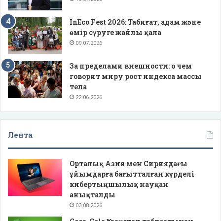
InEco Fest 2026: Табиғат, адам және
өмір сүруге жайлы қала
09.07.2026
За пределами внешности: о чем
говорит миру рост индекса массы
тела
22.06.2026
Лента
Орталық Азия мен Сириядағы
ұйымдарға бағытталған күрделі
кибертыңшылық науқан
анықталды
03.08.2026