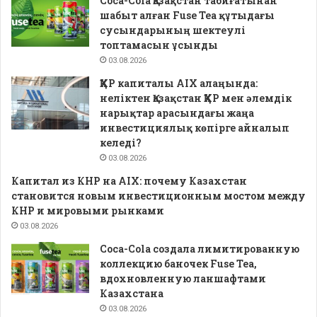
Coca-Cola Қазақстан табиғатынан
шабыт алған Fuse Tea құтыдағы
сусындарының шектеулі
топтамасын ұсынды
03.08.2026
ҚХР капиталы AIX алаңында:
неліктен Қазақстан ҚХР мен әлемдік
нарықтар арасындағы жаңа
инвестициялық көпірге айналып
келеді?
03.08.2026
Капитал из КНР на AIX: почему Казахстан
становится новым инвестиционным мостом между
КНР и мировыми рынками
03.08.2026
Coca-Cola создала лимитированную
коллекцию баночек Fuse Tea,
вдохновленную ланшафтами
Казахстана
03.08.2026