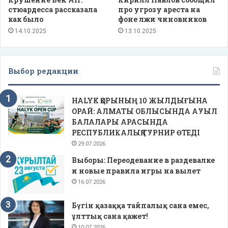
стюардесса рассказала
про угрозу ареста на
как было
фоне лжи чиновников
14.10.2025
13.10.2025
Выбор редакции
HALYK ҚОРЫНЫҢ 10 ЖЫЛДЫҒЫНА
ОРАЙ: АЛМАТЫ ОБЛЫСЫНДА АУЫЛ
БАЛАЛАРЫ АРАСЫНДА
РЕСПУБЛИКАЛЫҚ ТУРНИР ӨТЕДІ
29.07.2026
Выборы: Переодевание в раздевалке
и новые правила игры на вылет
16.07.2026
Бүгін қазаққа тайпалық сана емес,
ұлттық сана қажет!
10.07.2026