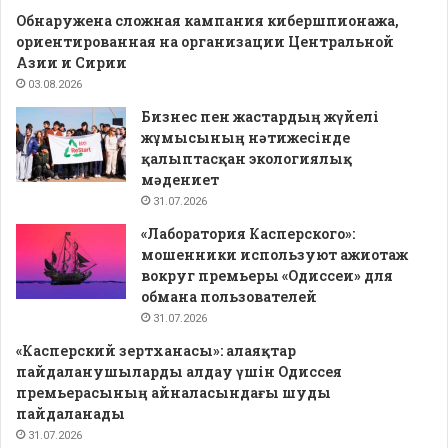
Обнаружена сложная кампания кибершпионажа,
ориентированная на организации Центральной
Азии и Сирии
03.08.2026
Бизнес пен жастардың жүйелі
жұмысының нәтижесінде
қалыптасқан экологиялық
мәдениет
31.07.2026
«Лаборатория Касперского»:
мошенники используют ажиотаж
вокруг премьеры «Одиссеи» для
обмана пользователей
31.07.2026
«Касперский зертханасы»: алаяқтар
пайдаланушыларды алдау үшін Одиссея
премьерасының айналасындағы шуды
пайдаланады
31.07.2026