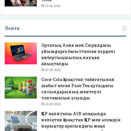
22.06.2026
Лента
Орталық Азия мен Сириядағы
ұйымдарға бағытталған күрделі
кибертыңшылық науқан
анықталды
03.08.2026
Coca-Cola Қазақстан табиғатынан
шабыт алған Fuse Tea құтыдағы
сусындарының шектеулі
топтамасын ұсынды
03.08.2026
ҚХР капиталы AIX алаңында:
неліктен Қазақстан ҚХР мен әлемдік
нарықтар арасындағы жаңа