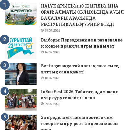
HALYK ҚОРЫНЫҢ 10 ЖЫЛДЫҒЫНА
ОРАЙ: АЛМАТЫ ОБЛЫСЫНДА АУЫЛ
БАЛАЛАРЫ АРАСЫНДА
РЕСПУБЛИКАЛЫҚ ТУРНИР ӨТЕДІ
29.07.2026
Выборы: Переодевание в раздевалке
и новые правила игры на вылет
16.07.2026
Бүгін қазаққа тайпалық сана емес,
ұлттық сана қажет!
10.07.2026
InEco Fest 2026: Табиғат, адам және
өмір сүруге жайлы қала
09.07.2026
За пределами внешности: о чем
говорит миру рост индекса массы
тела