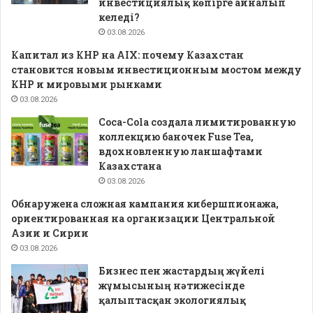
инвестициялық көпірге айналып
келеді?
03.08.2026
Капитал из КНР на AIX: почему Казахстан
становится новым инвестиционным мостом между
КНР и мировыми рынками
03.08.2026
Coca-Cola создала лимитированную
коллекцию баночек Fuse Tea,
вдохновленную ланшафтами
Казахстана
03.08.2026
Обнаружена сложная кампания кибершпионажа,
ориентированная на организации Центральной
Азии и Сирии
03.08.2026
Бизнес пен жастардың жүйелі
жұмысының нәтижесінде
қалыптасқан экологиялық