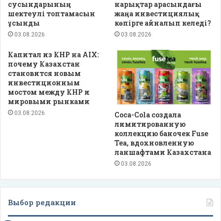
сусындарының
нарықтар арасындағы
шектеулі топтамасын
жаңа инвестициялық
ұсынды
көпірге айналып келеді?
03.08.2026
03.08.2026
Капитал из КНР на AIX:
почему Казахстан
становится новым
инвестиционным
мостом между КНР и
мировыми рынками
03.08.2026
Coca-Cola создала
лимитированную
коллекцию баночек Fuse
Tea, вдохновленную
ланшафтами Казахстана
03.08.2026
Выбор редакции