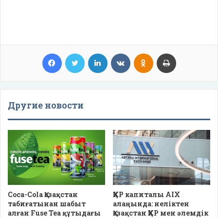
Facebook
Twitter
LinkedIn
VKontakte
Odnoklassniki
Print
Другие новости
Coca-Cola Қазақстан
ҚХР капиталы AIX
табиғатынан шабыт
алаңында: неліктен
алған Fuse Tea құтыдағы
Қазақстан ҚХР мен әлемдік