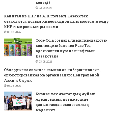
келеді?
03.08.2026
Капитал из КНР на AIX: почему Казахстан
становится новым инвестиционным мостом между
КНР и мировыми рынками
03.08.2026
Coca-Cola создала лимитированную
коллекцию баночек Fuse Tea,
вдохновленную ланшафтами
Казахстана
03.08.2026
Обнаружена сложная кампания кибершпионажа,
ориентированная на организации Центральной
Азии и Сирии
03.08.2026
Бизнес пен жастардың жүйелі
жұмысының нәтижесінде
қалыптасқан экологиялық
мәдениет