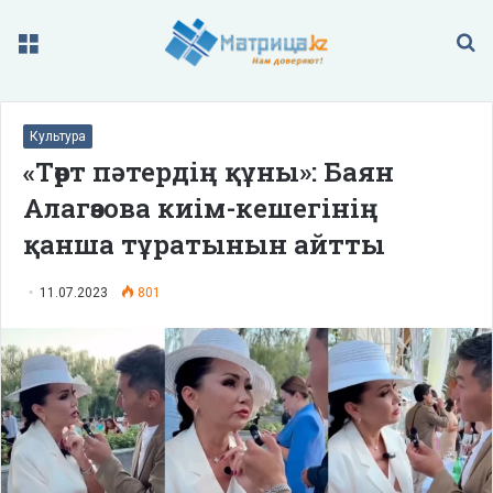
Меню
П
Культура
«Төрт пәтердің құны»: Баян
Алагөзова киім-кешегінің
қанша тұратынын айтты
11.07.2023
801