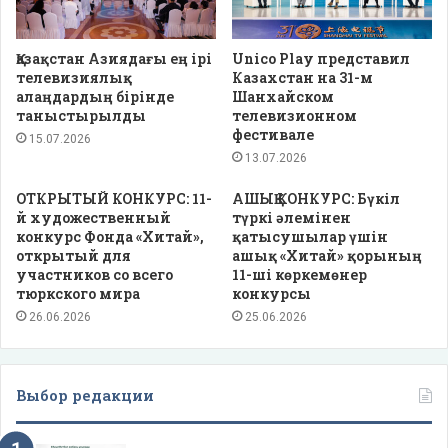
Қазақстан Азиядағы ең ірі
Unico Play представил
телевизиялық
Казахстан на 31-м
алаңдардың бірінде
Шанхайском
таныстырылды
телевизионном
фестивале
15.07.2026
13.07.2026
ОТКРЫТЫЙ КОНКУРС: 11-
АШЫҚ КОНКУРС: Бүкіл
й художественный
түркі әлемінен
конкурс Фонда «Хитай»,
қатысушылар үшін
открытый для
ашық «Хитай» қорының
участников со всего
11-ші көркемөнер
тюркского мира
конкурсы
26.06.2026
25.06.2026
Выбор редакции