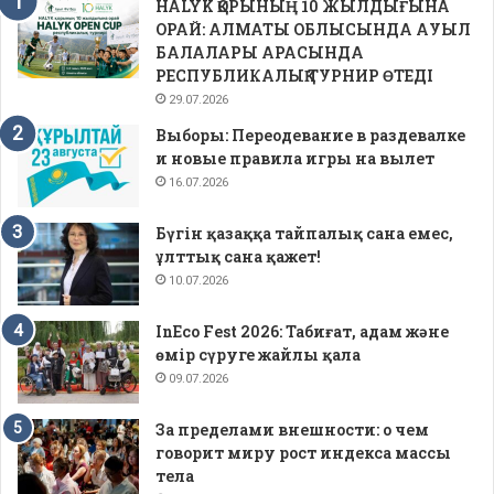
HALYK ҚОРЫНЫҢ 10 ЖЫЛДЫҒЫНА
ОРАЙ: АЛМАТЫ ОБЛЫСЫНДА АУЫЛ
БАЛАЛАРЫ АРАСЫНДА
РЕСПУБЛИКАЛЫҚ ТУРНИР ӨТЕДІ
29.07.2026
Выборы: Переодевание в раздевалке
и новые правила игры на вылет
16.07.2026
Бүгін қазаққа тайпалық сана емес,
ұлттық сана қажет!
10.07.2026
InEco Fest 2026: Табиғат, адам және
өмір сүруге жайлы қала
09.07.2026
За пределами внешности: о чем
говорит миру рост индекса массы
тела